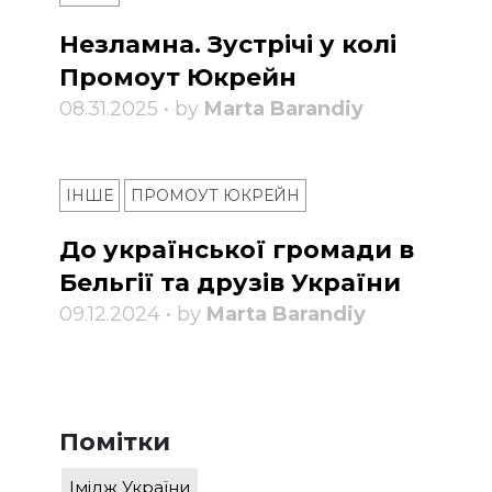
Незламна. Зустрічі у колі
Промоут Юкрейн
08.31.2025 • by
Marta Barandiy
ІНШЕ
ПРОМОУТ ЮКРЕЙН
До української громади в
Бельгії та друзів України
09.12.2024 • by
Marta Barandiy
Помітки
Імідж України