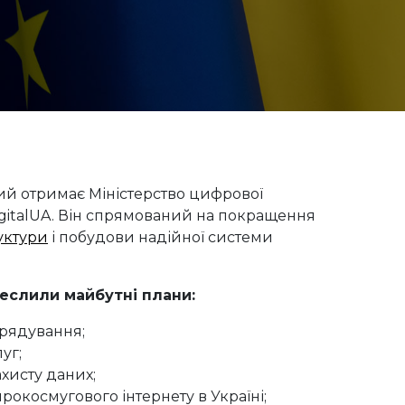
ий отримає Міністерство цифрової
igitalUA. Він спрямований на покращення
уктури
і побудови надійної системи
еслили майбутні плани:
рядування;
уг;
ахисту даних;
рокосмугового інтернету в Україні;