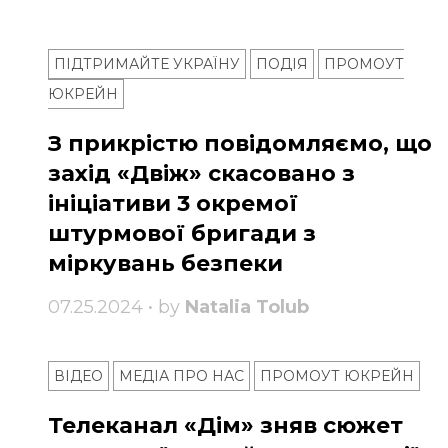
ПІДТРИМАЙТЕ УКРАЇНУ
ПОДІЯ
ПРОМОУТ
ЮКРЕЙН
З прикрістю повідомляємо, що
захід «Двіж» скасовано з
ініціативи 3 окремої
штурмової бригади з
міркувань безпеки
07.25.2024 • by
Natalia Tolub
ВІДЕО
МЕДІА ПРО НАС
ПРОМОУТ ЮКРЕЙН
Телеканал «Дім» зняв сюжет