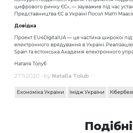
цифрового ринку ЄС», — зауважив під час уста
Представництва ЄС в Україні Посол Матті Маасі
Довідка
Проект EU4DigitalUA — це частина широкої п
електронного врядування в Україні. Реалізаці
Spain та естонська Академія електронного упра
Наталя Толуб
27.11.2020 • by
Natalia Tolub
Економіка України
Імідж України
Кібербез
Подібні