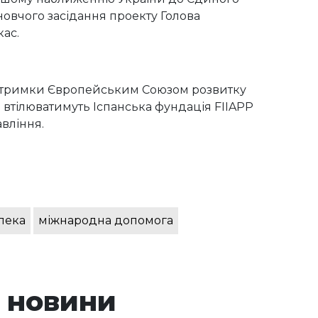
новчого засідання проекту Голова
кас.
ідтримки Європейським Союзом розвитку
ю втілюватимуть Іспанська фундація FIIAPP
вління.
пека
міжнародна допомога
 новини