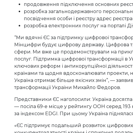
продовження підключення основних реєстр
розробка загальнодержавного персональн
посвідчення особи і реєстру адрес реєстр
розробка електронних послуг на порталі Дія
“Ми вдячні ЄС за підтримку цифрової трансфор
Мінцифри будує цифрову державу. Цифрова т
сфери. Ми вже це продемонстрували на прикла
послуг. Підтримка цифрової трансформації в У
ключових реформ і антикорупційної діяльності
країнами та щодня вдосконалювати проекти, 
Україна отримає більше якісних змін”, — заявив
трансформації України Михайло Федоров.
Представники ЄС наголосили: Україна досягла
— посіла 69-е місце у рейтингу ООН серед 193
за індексом EDGI. При цьому Україна піднялася 
«ЄС підтримує подальший розвиток цифрових т
конкурентоздатності країни і сприяння пода