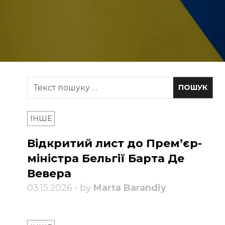
ІНШЕ
Відкритий лист до Прем’єр-
міністра Бельгії Барта Де
Вевера
03.15.2026 • by
Marta Barandiy