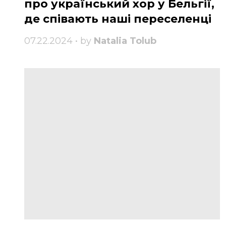
про український хор у Бельгії,
де співають наші переселенці
07.22.2024 • by
Natalia Tolub