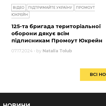
ВІДЕО
ПІДТРИМАЙТЕ УКРАЇНУ
ПРОМОУТ
ЮКРЕЙН
125-та бригада територіальної
оборони дякує всім
підписникам Промоут Юкрейн
07.17.2024 • by
Natalia Tolub
ВСІ НО
НОВИНИ