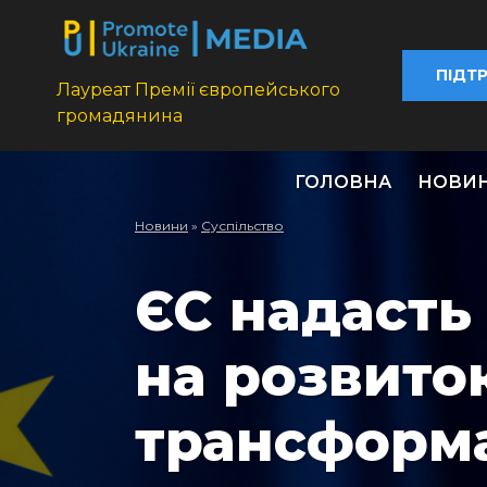
ПІДТ
Лауреат Премії європейського
громадянина
ГОЛОВНА
НОВИ
Новини
»
Суспільство
ЄС надасть 
на розвито
трансформа