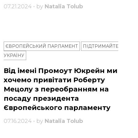
07.21.2024 • by
Natalia Tolub
ЄВРОПЕЙСЬКИЙ ПАРЛАМЕНТ
ПІДТРИМАЙТЕ
УКРАЇНУ
Від імені Промоут Юкрейн ми
хочемо привітати Роберту
Мецолу з переобранням на
посаду президента
Європейського парламенту
07.16.2024 • by
Natalia Tolub