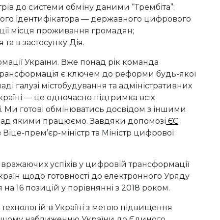
ів до системи обміну даними “Трембіта”;
ого ідентифікатора — державного цифрового
ації місця проживання громадян;
 та в застосунку Дія.
мації України. Вже понад рік команда
рансформація є ключем до реформи будь-якої
ді галузі містобудування та адміністративних
країні — це одночасно підтримка всіх
. Ми готові обмінюватись досвідом з іншими
над якими працюємо. Завдяки допомозі
ЄС
 Віце-прем’єр-міністр та Міністр цифрової
 вражаючих успіхів у цифровій трансформації
 країн щодо готовності до електронного Уряду
на 16 позицій у порівнянні з 2018 роком.
ехнологій в Україні з метою підвищення
льшому наближенню України до Єдиного