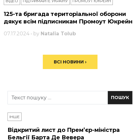
ВІДЕО
ПІДТРИМАЙТЕ УКРАЇНУ
ПРОМОУТ ЮКРЕЙН
125-та бригада територіальної оборони
дякує всім підписникам Промоут Юкрейн
07.17.2024 • by
Natalia Tolub
ВСІ НОВИНИ ›
ІНШЕ
Відкритий лист до Прем’єр-міністра
Бельгії Барта Де Вевера