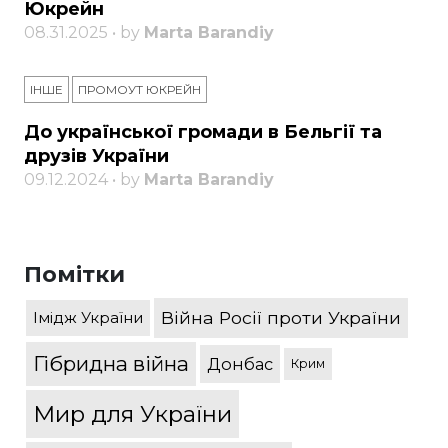
Юкрейн
08.31.2025 • by
Marta Barandiy
ІНШЕ
ПРОМОУТ ЮКРЕЙН
До української громади в Бельгії та
друзів України
09.12.2024 • by
Marta Barandiy
Помітки
Війна Росії проти України
Імідж України
Гібридна війна
Донбас
Крим
Мир для України