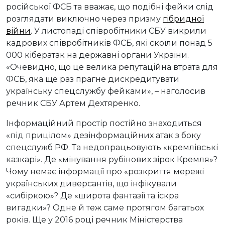
російської ФСБ та вважає, що подібні фейки слід
розглядати виключно через призму
гібридної
війни
. У листопаді співробітники СБУ викрили
кадрових співробітників ФСБ, які скоїли понад 5
000 кібератак на державні органи України.
«Очевидно, що це велика репутаційна втрата для
ФСБ, яка ще раз прагне дискредитувати
українську спецслужбу фейками», – наголосив
речник СБУ Артем Дехтяренко.
Інформаційний простір постійно знаходиться
«під прицілом» дезінформаційних атак з боку
спецслужб РФ. Та недопрацьовують «кремлівські
казкарі». Де «мінування рубінових зірок Кремля»?
Чому немає інформації про «розкриття мережі
українських диверсантів, що інфікували
«сибіркою»? Де «широта фантазії та іскра
вигадки»? Одне й теж саме протягом багатьох
років. Ще у 2016 році речник Міністерства