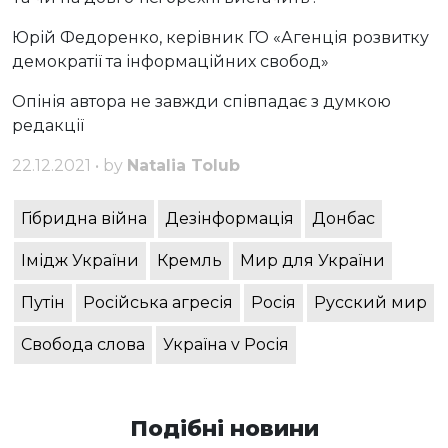
Юрій Федоренко, керівник ГО «Агенція розвитку
демократії та інформаційних свобод»
Опінія автора не завжди співпадає з думкою
редакції
22.12.2021 • by
Natalia Tolub
Гібридна війна
Дезінформація
Донбас
Імідж України
Кремль
Мир для України
Путін
Російська агресія
Росія
Русский мир
Свобода слова
Україна v Росія
Подібні новини