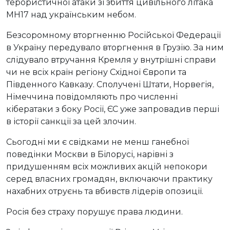
терористичної атаки зі збиття цивільного літака
МН17 над українським небом.
Безсоромному вторгненню Російської Федерації
в Україну передувало вторгнення в Грузію. За ним
слідувало втручання Кремля у внутрішні справи
чи не всіх країн регіону Східної Європи та
Південного Кавказу. Сполучені Штати, Норвегія,
Німеччина повідомляють про численні
кібератаки з боку Росії, ЄС уже запровадив перші
в історії санкції за цей злочин.
Сьогодні ми є свідками не менш ганебної
поведінки Москви в Білорусі, нарівні з
придушенням всіх можливих акцій непокори
серед власних громадян, включаючи практику
нахабних отруєнь та вбивств лідерів опозиції.
Росія без страху порушує права людини.