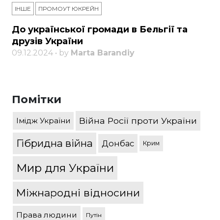
ІНШЕ
ПРОМОУТ ЮКРЕЙН
До української громади в Бельгії та
друзів України
09.12.2024 • by
Marta Barandiy
Помітки
Війна Росії проти України
Імідж України
Гібридна війна
Донбас
Крим
Мир для України
Міжнародні відносини
Права людини
Путін