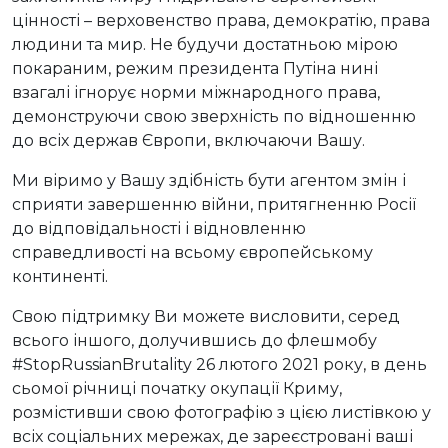
цінності – верховенство права, демократію, права
людини та мир. Не будучи достатньою мірою
покараним, режим президента Путіна нині
взагалі ігнорує норми міжнародного права,
демонструючи свою зверхність по відношенню
до всіх держав Європи, включаючи Вашу.
Ми віримо у Вашу здібність бути агентом змін і
сприяти завершенню війни, притягненню Росії
до відповідальності і відновленню
справедливості на всьому європейському
континенті.
Свою підтримку Ви можете висловити, серед
всього іншого, долучившись до флешмобу
#StopRussianBrutality 26 лютого 2021 року, в день
сьомої річниці початку окупації Криму,
розмістивши свою фотографію з цією листівкою у
всіх соціальних мережах, де зареєстровані ваші