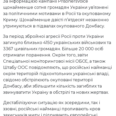
За інформацією кампанії PrisonersVoice
щонайменше сотня громадян України ув’язнені
за політичними мотивами в Росії та окупованому
Криму. Щонайменше двісті п’ятдесят незаконно
утримуються в підвалах окупованого Донбасу.
За період збройної агресії Росії проти України
загинуло близько 4150 українських військових та
3367 цивільних громадян. Більше 20 000 осіб
отримали поранення. Окрім того, звіти
Спеціальної моніторингової місії ОБСЄ, а також
Штабу ООС повідомляють, що російські найманці
окрім територій підконтольних українські владі,
свідомо обстрілюють окуповані території
Донбасу, аби збільшити кількість загиблих та
звинуватити Україну в обстрілі та нових жертвах.
Дестабілізуючи ситуацію як зсередини, так і
ззовні, російські найманці проливають кров
захисників миру і підривають європейські