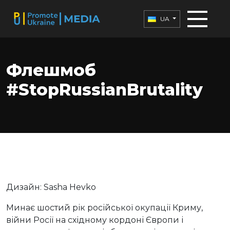
UA
Флешмоб
#StopRussianBrutality
Дизайн: Sasha Hevko
Минає шостий рік російської окупації Криму,
війни Росії на східному кордоні Європи і