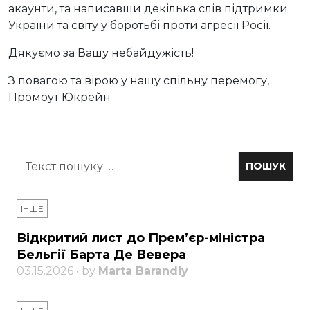
акаунти, та написавши декілька слів підтримки
України та світу у боротьбі проти агресії Росії.
Дякуємо за Вашу небайдужість!
З повагою та вірою у нашу спільну перемогу,
Промоут Юкрейн
ІНШЕ
Відкритий лист до Прем’єр-міністра
Бельгії Барта Де Вевера
03.15.2026 • by
Marta Barandiy