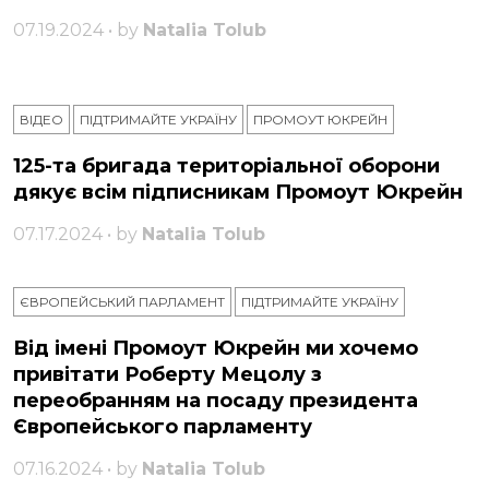
07.19.2024 • by
Natalia Tolub
ВІДЕО
ПІДТРИМАЙТЕ УКРАЇНУ
ПРОМОУТ ЮКРЕЙН
125-та бригада територіальної оборони
дякує всім підписникам Промоут Юкрейн
07.17.2024 • by
Natalia Tolub
ЄВРОПЕЙСЬКИЙ ПАРЛАМЕНТ
ПІДТРИМАЙТЕ УКРАЇНУ
Від імені Промоут Юкрейн ми хочемо
привітати Роберту Мецолу з
переобранням на посаду президента
Європейського парламенту
07.16.2024 • by
Natalia Tolub