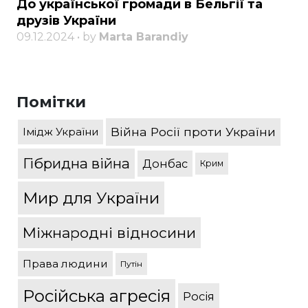
До української громади в Бельгії та
друзів України
09.12.2024 • by
Marta Barandiy
Помітки
Війна Росії проти України
Імідж України
Гібридна війна
Донбас
Крим
Мир для України
Міжнародні відносини
Права людини
Путін
Російська агресія
Росія