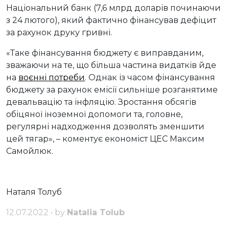
Національний банк (7,6 млрд доларів починаючи
з 24 лютого), який фактично фінансував дефіцит
за рахунок друку гривні.
«Таке фінансування бюджету є виправданим,
зважаючи на те, що більша частина видатків йде
на
воєнні потреби
. Однак із часом фінансування
бюджету за рахунок емісії сильніше розганятиме
девальвацію та інфляцію. Зростання обсягів
обіцяної іноземної допомоги та, головне,
регулярні надходження дозволять зменшити
цей тягар», – коментує економіст ЦЕС Максим
Самойлюк.
Наталя Толуб
12.07.2022 • by
Natalia Tolub