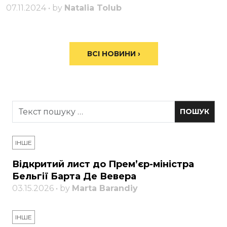
07.11.2024 • by
Natalia Tolub
ВСІ НОВИНИ ›
ІНШЕ
Відкритий лист до Прем’єр-міністра
Бельгії Барта Де Вевера
03.15.2026 • by
Marta Barandiy
ІНШЕ