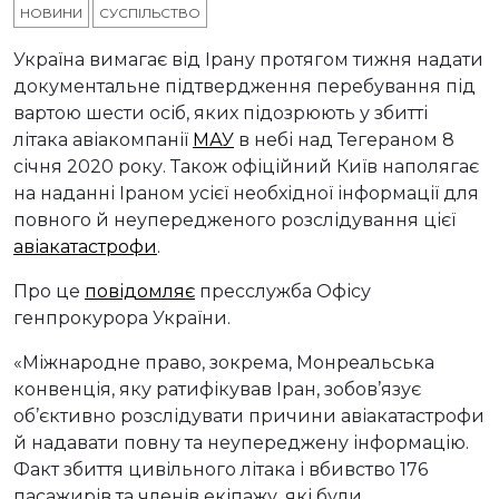
НОВИНИ
СУСПІЛЬСТВО
Україна вимагає від Ірану протягом тижня надати
документальне підтвердження перебування під
вартою шести осіб, яких підозрюють у збитті
літака авіакомпанії
МАУ
в небі над Тегераном 8
січня 2020 року. Також офіційний Київ наполягає
на наданні Іраном усієї необхідної інформації для
повного й неупередженого розслідування цієї
авіакатастрофи
.
Про це
повідомляє
пресслужба Офісу
генпрокурора України.
«Міжнародне право, зокрема, Монреальська
конвенція, яку ратифікував Іран, зобов’язує
об’єктивно розслідувати причини авіакатастрофи
й надавати повну та неупереджену інформацію.
Факт збиття цивільного літака і вбивство 176
пасажирів та членів екіпажу, які були