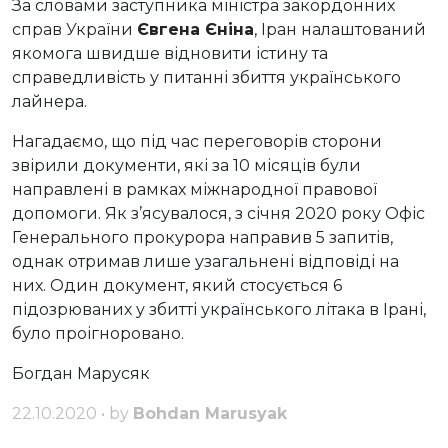
За словами заступника міністра закордонних
справ України
Євгена Єніна
, Іран налаштований
якомога швидше відновити істину та
справедливість у питанні збиття українського
лайнера.
Нагадаємо, що під час переговорів сторони
звірили документи, які за 10 місяців були
направлені в рамках міжнародної правової
допомоги. Як з’ясувалося, з січня 2020 року Офіс
Генерального прокурора направив 5 запитів,
однак отримав лише узагальнені відповіді на
них. Один документ, який стосується 6
підозрюваних у збитті українського літака в Ірані,
було проігноровано.
Богдан Марусяк
22.10.2020 • by
Bohdan Marusyak