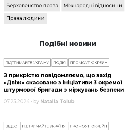
Верховенство права
Міжнародні відносини
Права людини
Подібні новини
ПІДТРИМАЙТЕ УКРАЇНУ
ПОДІЯ
ПРОМОУТ ЮКРЕЙН
З прикрістю повідомляємо, що захід
«Двіж» скасовано з ініціативи 3 окремої
штурмової бригади з міркувань безпеки
07.25.2024 • by
Natalia Tolub
ВІДЕО
ПІДТРИМАЙТЕ УКРАЇНУ
ПРОМОУТ ЮКРЕЙН