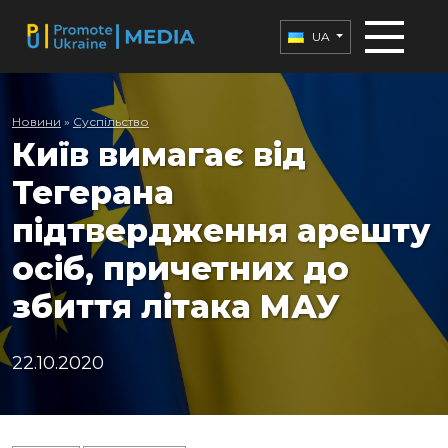
UA
Новини
»
Суспільство
Київ вимагає від
Тегерана
підтвердження арешту
осіб, причетних до
збиття літака МАУ
22.10.2020