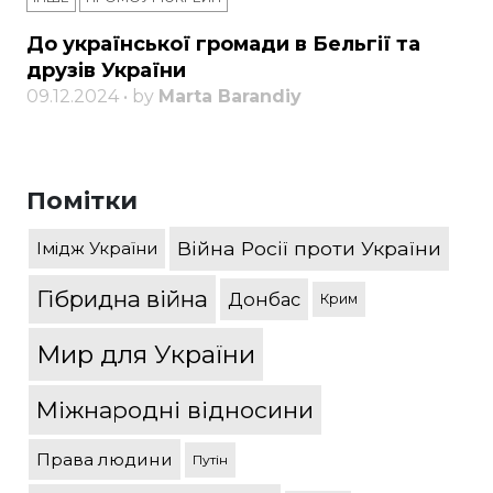
До української громади в Бельгії та
друзів України
09.12.2024 • by
Marta Barandiy
Помітки
Війна Росії проти України
Імідж України
Гібридна війна
Донбас
Крим
Мир для України
Міжнародні відносини
Права людини
Путін