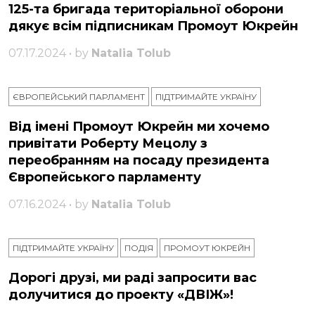
125-та бригада територіальної оборони
дякує всім підписникам Промоут Юкрейн
07.17.2024 • by
Natalia Tolub
ЄВРОПЕЙСЬКИЙ ПАРЛАМЕНТ
ПІДТРИМАЙТЕ УКРАЇНУ
Від імені Промоут Юкрейн ми хочемо
привітати Роберту Мецолу з
переобранням на посаду президента
Європейського парламенту
07.16.2024 • by
Natalia Tolub
ПІДТРИМАЙТЕ УКРАЇНУ
ПОДІЯ
ПРОМОУТ ЮКРЕЙН
Дорогі друзі, ми раді запросити вас
долучитися до проекту «ДВІЖ»!