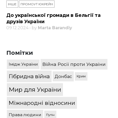
ІНШЕ
ПРОМОУТ ЮКРЕЙН
До української громади в Бельгії та
друзів України
09.12.2024 • by
Marta Barandiy
Помітки
Війна Росії проти України
Імідж України
Гібридна війна
Донбас
Крим
Мир для України
Міжнародні відносини
Права людини
Путін