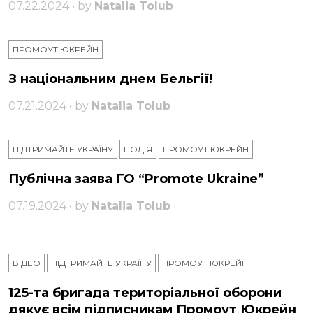
07.22.2024 • by
Natalia Tolub
ПРОМОУТ ЮКРЕЙН
З національним днем ​​Бельгії!
07.21.2024 • by
Natalia Tolub
ПІДТРИМАЙТЕ УКРАЇНУ
ПОДІЯ
ПРОМОУТ ЮКРЕЙН
Публічна заява ГО “Promote Ukraine”
07.19.2024 • by
Natalia Tolub
ВІДЕО
ПІДТРИМАЙТЕ УКРАЇНУ
ПРОМОУТ ЮКРЕЙН
125-та бригада територіальної оборони
дякує всім підписникам Промоут Юкрейн