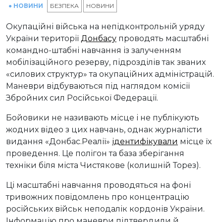
● НОВИНИ
БЕЗПЕКА
НОВИНИ
Окупаційні війська на непідконтрольній уряду
України території
Донбасу
проводять масштабні
командно-штабні навчання із залученням
мобілізаційного резерву, підрозділів так званих
«силових структур» та окупаційних адміністрацій.
Маневри відбуваються під наглядом комісії
Збройних сил Російської Федерації.
Бойовики не називають місце і не публікують
жодних відео з цих навчань, однак журналісти
видання «Донбас.Реалії»
ідентифікували
місце їх
проведення. Це полігон та база зберігання
техніки біля міста Чистякове (колишній Торез).
Ці масштабні навчання проводяться на фоні
тривожних повідомлень про концентрацію
російських військ неподалік кордонів України.
Інформацію про маневри підтвердили й