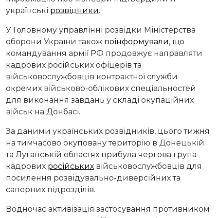
українські
розвідники
.
У Головному управлінні розвідки Міністерства
оборони України також
поінформували
, що
командування армії РФ продовжує направляти
кадрових російських офіцерів та
військовослужбовців контрактної служби
окремих військово-облікових спеціальностей
для виконання завдань у складі окупаційних
військ на Донбасі.
За даними українських розвідників, цього тижня
на тимчасово окуповану територію в Донецькій
та Луганській областях прибула чергова група
кадрових
російських
військовослужбовців для
посилення розвідувально-диверсійних та
саперних підрозділів.
Водночас активізація застосування противником