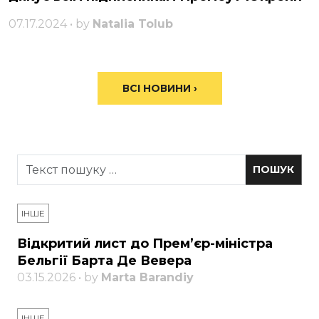
07.17.2024 • by
Natalia Tolub
ВСІ НОВИНИ ›
ІНШЕ
Відкритий лист до Прем’єр-міністра
Бельгії Барта Де Вевера
03.15.2026 • by
Marta Barandiy
ІНШЕ