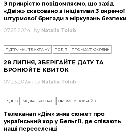
З прикрістю повідомляємо, що захід
«Двіж» скасовано з ініціативи 3 окремої
штурмової бригади з міркувань безпеки
07.25.2024 • by
Natalia Tolub
ПІДТРИМАЙТЕ УКРАЇНУ
ПОДІЯ
ПРОМОУТ ЮКРЕЙН
28 ЛИПНЯ, ЗБЕРІГАЙТЕ ДАТУ ТА
БРОНЮЙТЕ КВИТОК
07.23.2024 • by
Natalia Tolub
ВІДЕО
МЕДІА ПРО НАС
ПРОМОУТ ЮКРЕЙН
Телеканал «Дім» зняв сюжет про
український хор у Бельгії, де співають
наші переселенці