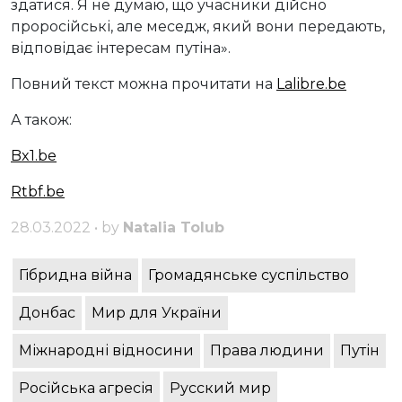
здатися. Я не думаю, що учасники дійсно
проросійські, але меседж, який вони передають,
відповідає інтересам путіна».
Повний текст можна прочитати на
Lalibre.be
А також:
Bx1.be
Rtbf.be
28.03.2022 • by
Natalia Tolub
Гібридна війна
Громадянське суспільство
Донбас
Мир для України
Міжнародні відносини
Права людини
Путін
Російська агресія
Русский мир