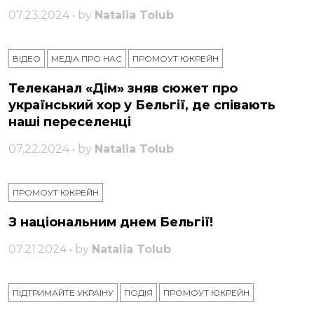
07.23.2024 • by
Natalia Tolub
ВІДЕО
МЕДІА ПРО НАС
ПРОМОУТ ЮКРЕЙН
Телеканал «Дім» зняв сюжет про
український хор у Бельгії, де співають
наші переселенці
07.22.2024 • by
Natalia Tolub
ПРОМОУТ ЮКРЕЙН
З національним днем ​​Бельгії!
07.21.2024 • by
Natalia Tolub
ПІДТРИМАЙТЕ УКРАЇНУ
ПОДІЯ
ПРОМОУТ ЮКРЕЙН