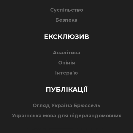
Суспільство
Безпека
ЕКСКЛЮЗИВ
Аналітика
Опінія
Інтерв’ю
ПУБЛІКАЦІЇ
Огляд Україна Брюссель
Українська мова для нідерландомовних