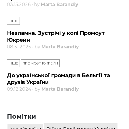
03.15.2026 • by
Marta Barandiy
ІНШЕ
Незламна. Зустрічі у колі Промоут
Юкрейн
08.31.2025 • by
Marta Barandiy
ІНШЕ
ПРОМОУТ ЮКРЕЙН
До української громади в Бельгії та
друзів України
09.12.2024 • by
Marta Barandiy
Помітки
Війна Росії проти України
Імідж України