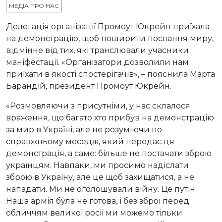
МЕДІА ПРО НАС
Делегація організації Промоут Юкрейн приїхала
на демонстрацію, щоб поширити послання миру,
відмінне від тих, які транслювали учасники
маніфестації. «Організатори дозволили нам
приїхати в якості спостерігачів», – пояснила Марта
Барандій, президент Промоут Юкрейн.
«Розмовляючи з присутніми, у нас склалося
враження, що багато хто прибув на демонстрацію
за мир в Україні, але не розуміючи по-
справжньому меседж, який передає ця
демонстрація, а саме: більше не постачати зброю
українцям. Навпаки, ми просимо надіслати
зброю в Україну, але це щоб захищатися, а не
нападати. Ми не оголошували війну. Це путін.
Наша армія була не готова, і без зброї перед
обличчям великої росії ми можемо тільки