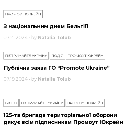
ПРОМОУТ ЮКРЕЙН
З національним днем ​​Бельгії!
07.21.2024 • by
Natalia Tolub
ПІДТРИМАЙТЕ УКРАЇНУ
ПОДІЯ
ПРОМОУТ ЮКРЕЙН
Публічна заява ГО “Promote Ukraine”
07.19.2024 • by
Natalia Tolub
ВІДЕО
ПІДТРИМАЙТЕ УКРАЇНУ
ПРОМОУТ ЮКРЕЙН
125-та бригада територіальної оборони
дякує всім підписникам Промоут Юкрейн