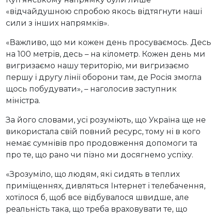
«відчайдушною спробою якось відтягнути наші
сили з інших напрямків».
«Важливо, що ми кожен день просуваємось. Десь
на 100 метрів, десь – на кілометр. Кожен день ми
вигризаємо нашу територію, ми вигризаємо
першу і другу лінії оборони там, де Росія змогла
щось побудувати», – наголосив заступник
міністра.
За його словами, усі розуміють, що Україна ще не
використала свій повний ресурс, тому ні в кого
немає сумнівів про продовження допомоги та
про те, що рано чи пізно ми досягнемо успіху.
«Зрозуміло, що людям, які сидять в теплих
приміщеннях, дивляться Інтернет і телебачення,
хотілося б, щоб все відбувалося швидше, але
реальність така, що треба враховувати те, що