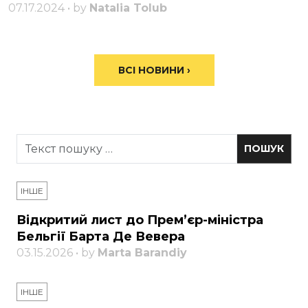
07.17.2024 • by
Natalia Tolub
ВСІ НОВИНИ ›
ІНШЕ
Відкритий лист до Прем’єр-міністра
Бельгії Барта Де Вевера
03.15.2026 • by
Marta Barandiy
ІНШЕ