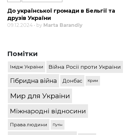
До української громади в Бельгії та
друзів України
09.12.2024 • by
Marta Barandiy
Помітки
Війна Росії проти України
Імідж України
Гібридна війна
Донбас
Крим
Мир для України
Міжнародні відносини
Права людини
Путін