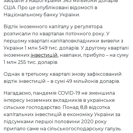
забрали з нашої країни 343 мільйони доларів
США. Про це опубліковані відомості в
Національному банку України.
Відтік іноземного капіталу у регулятора
розписали по кварталах поточного року. У
першому кварталі капіталовкладники вивели з
України 1 млн 549 тис. доларів. У другому кварталі
іноземних
інвестицій
, навпаки, прибуло – на суму
1 млн 255 тис. доларів.
Однак в третьому кварталі знову зафіксований
відтік інвестицій – в сумі 49 мільйонів доларів.
Нагадаємо, пандемія COVID-19 не зменшила
інтересу іноземних вкладників в українське
сільське господарство. Понад 8,8 відсотка
капітальних інвестицій в економіку України за
підсумками першої половини 2020 року
припало саме на сільськогосподарську галузь.