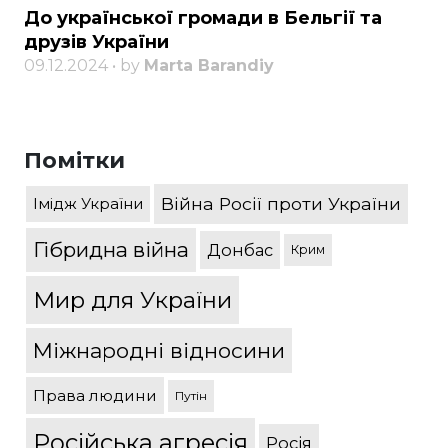
До української громади в Бельгії та
друзів України
09.12.2024 • by
Marta Barandiy
Помітки
Війна Росії проти України
Імідж України
Гібридна війна
Донбас
Крим
Мир для України
Міжнародні відносини
Права людини
Путін
Російська агресія
Росія