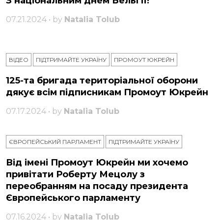
З національним днем ​​Бельгії!
07.21.2024 • by
Natalia Tolub
ВІДЕО
ПІДТРИМАЙТЕ УКРАЇНУ
ПРОМОУТ ЮКРЕЙН
125-та бригада територіальної оборони
дякує всім підписникам Промоут Юкрейн
07.17.2024 • by
Natalia Tolub
ЄВРОПЕЙСЬКИЙ ПАРЛАМЕНТ
ПІДТРИМАЙТЕ УКРАЇНУ
Від імені Промоут Юкрейн ми хочемо
привітати Роберту Мецолу з
переобранням на посаду президента
Європейського парламенту
07.16.2024 • by
Natalia Tolub