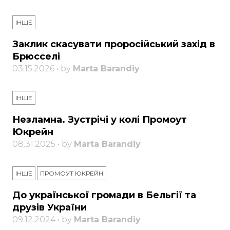
ІНШЕ
Заклик скасувати проросійський захід в
Брюсселі
03.15.2026 • by
Marta Barandiy
ІНШЕ
Незламна. Зустрічі у колі Промоут
Юкрейн
08.31.2025 • by
Marta Barandiy
ІНШЕ
ПРОМОУТ ЮКРЕЙН
До української громади в Бельгії та
друзів України
09.12.2024 • by
Marta Barandiy