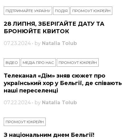
ПІДТРИМАЙТЕ УКРАЇНУ
ПОДІЯ
ПРОМОУТ ЮКРЕЙН
28 ЛИПНЯ, ЗБЕРІГАЙТЕ ДАТУ ТА
БРОНЮЙТЕ КВИТОК
07.23.2024 • by
Natalia Tolub
ВІДЕО
МЕДІА ПРО НАС
ПРОМОУТ ЮКРЕЙН
Телеканал «Дім» зняв сюжет про
український хор у Бельгії, де співають
наші переселенці
07.22.2024 • by
Natalia Tolub
ПРОМОУТ ЮКРЕЙН
З національним днем ​​Бельгії!