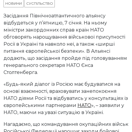
НОВИНИ
СУСПІЛЬСТВО
Засідання Північноатлантичного альянсу
відбудеться у п’ятницю, 7 січня. На ньому
міністри закордонних справ країн НАТО
обговорять нарощування військової присутності
Росії в Україні та навколо неї, а також «ширші
питання європейської безпеки». В Альянсі
додають, що засідання пройде під головуванням
генерального секретаря НАТО Єнса
Столтенберга.
«Будь-який діалог із Росією має будуватися на
основі взаємності, враховувати занепокоєння
НАТО діями Росії та відбуватись у консультаціях із
європейськими партнерами
НАТО
», – заявили у
НАТО, маючи на увазі ситуацію в Україні.
Нагадаємо, що командування окупаційних військ
Російської Федерації нарощує заходи бойової