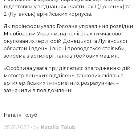
підготовки у з’єднаннях і частинах 1 (Донецьк) та
2 (Луганськ) армійських корпусів.
Як проінформувало Головне управління розвідки
Міноборони України
, на полігонах тимчасово
окупованих територій Донецької та Луганської
областей і вдень, і вночі проводяться стрільби,
зокрема з артилерії, танків і бойових машин.
«Особлива увага приділяється злагодженню дій
мотострілецьких відділень, танкових екіпажів,
артилерійських і мінометних розрахунків», –
зазначили в повідомленні.
Наталя Толуб
05.01.2022 • by
Natalia Tolub