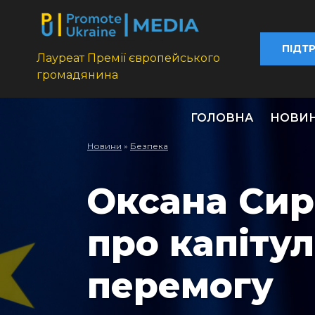
ПІДТ
Лауреат Премії європейського
громадянина
ГОЛОВНА
НОВИ
Новини
»
Безпека
Оксана Сиро
про капітул
перемогу