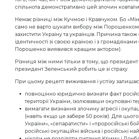
спільнота демонстративно цей злочин ковтали
Немає різниці між Кучмою і Кравчуком. Бо «Мін
само не варто шукати вибору між Порошенком 
захистити Україну та українців. Причина тако
ідентичності зі своєю країною і з громадянами с
Порошенко виявився кращим актором).
Різниця між ними тільки в тому, що президент
президент Зеленський робить це зі страху.
При цьому рецепт виживання і успіху залишає
повноцінно юридично визнати факт російсько
території України, ізолювавши окуповані тер
вимагати визнання злочину агресії і окупац
(навіть якщо це забере 50 років). Для цього
України», «сепаратисти» і «проросійські бо
російські окупаційні війська і російські на
ніколи не розділяти питання Криму і Донба