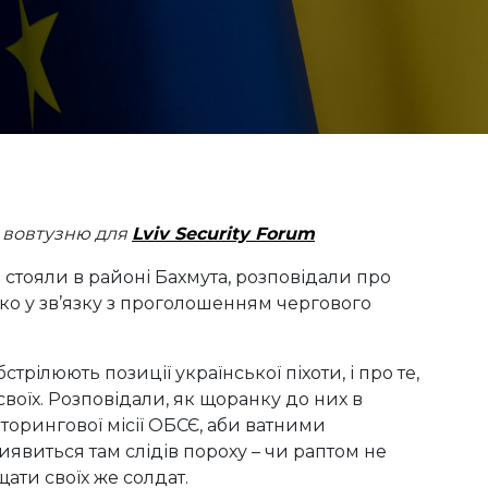
 вовтузню
для
Lviv Security Forum
і стояли в районі Бахмута, розповідали про
ко у зв’язку з проголошенням чергового
стрілюють позиції української піхоти, і про те,
воїх. Розповідали, як щоранку до них в
орингової місії ОБСЄ, аби ватними
явиться там слідів пороху – чи раптом не
ати своїх же солдат.