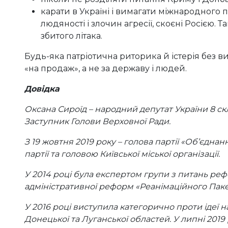
карати в Україні і вимагати міжнародного 
людяності і злочин агресії, скоєні Росією. Т
збитого літака.
Будь-яка патріотична риторика й істерія без в
«на продаж», а не за державу і людей.
Довідка
Оксана Сироїд
– народний депутат України 8 ск
Заступник Голови Верховної Ради.
З 19 жовтня 2019 року – голова партії «Об’єдна
партії та головою Київської міської організації.
У 2014 році була експертом групи з питань реф
адміністративної реформ «Реанімаційного Пак
У 2016 році виступила категорично проти ідеї
Донецької та Луганської областей. У липні 201