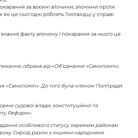
покарання за воєнні злочини, злочини проти
ак як це сьогодні роблять Голландці у справі
изнання факту злочину і покарання за нього це
ликання, обрана від «Об’єднання «Самопоміч».
ння «Самопоміч». До того була членом Політради
орми судової влади, конституційної та
ету Реформ».
 надання особливого статусу окремим районам
9 року Сироїд разом з іншими народними