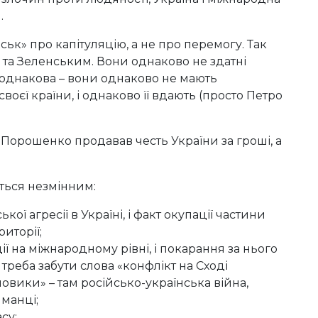
.
ськ» про капітуляцію, а не про перемогу. Так
та Зеленським. Вони однаково не здатні
ж однакова – вони однаково не мають
воєї країни, і однаково її вдають (просто Петро
 Порошенко продавав честь України за гроші, а
ться незмінним:
ї агресії в Україні, і факт окупації частини
иторії;
ії на міжнародному рівні, і покарання за нього
 треба забути слова «конфлікт на Сході
йовики» – там російсько-українська війна,
йманці;
су;