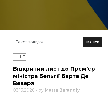
ІНШЕ
Відкритий лист до Прем’єр-
міністра Бельгії Барта Де
Вевера
03.15.2026 • by
Marta Barandiy