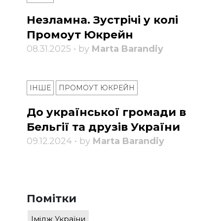
Незламна. Зустрічі у колі
Промоут Юкрейн
08.31.2025 • by
Marta Barandiy
ІНШЕ
ПРОМОУТ ЮКРЕЙН
До української громади в
Бельгії та друзів України
09.12.2024 • by
Marta Barandiy
Помітки
Імідж України