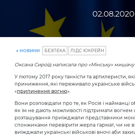
02.08.2020
● НОВИНИ
БЕЗПЕКА
ЛІДС ЮКРЕЙН
Оксана Сироїд написала про
«Мінську» мишачу
У лютому 2017 року танкісти та артилеристи, як
приниження, які переживало українське війсь
«
припинення вогню
».
Вони розповідали про те, як Росія і найманці об
як їм не дають можливості підтримати вогнем с
розташування приїжджали представники моніт
спонжиками перевірити жерла гармат, чи не ви
виїжджали українські військові вночі аби захищ