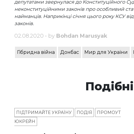
депутатами звернулася до Конституційного Су
неконституційними законів про особливий стат
найманців. Наприкінці січня цього року КСУ ві
законів.
02.08.2020 • by
Bohdan Marusyak
Гібридна війна
Донбас
Мир для України
Подібні
ПІДТРИМАЙТЕ УКРАЇНУ
ПОДІЯ
ПРОМОУТ
ЮКРЕЙН