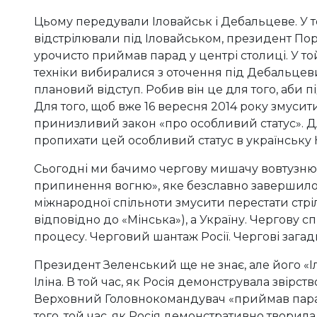
Цьому передували Іловайськ і Дебальцеве. У т
відстрілювали під Іловайськом, президент Поро
урочисто приймав парад у центрі столиці. У той
техніки вибиралися з оточення під Дебальце
плановий відступ. Робив він це для того, аби 
Для того, щоб вже 16 вересня 2014 року змуси
принизливий закон «про особливий статус». Для
пропихати цей особливий статус в українську К
Сьогодні ми бачимо чергову мишачу вовтузню
припинення вогню», яке безславно завершилося
міжнародної спільноти змусити перестати стріля
відповідно до «Мінська»), а Україну. Чергову 
процесу. Черговий шантаж Росії. Чергові загад
Президент Зеленський ще не знає, але його «І
Іліна. В той час, як Росія демонструвала звірст
Верховний Головнокомандувач «приймав пара
того, той час, як Росія демонстративно творил