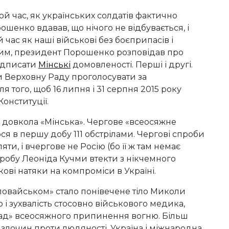
ой час, як українських солдатів фактично
шенко вдавав, що нічого не відбувається, і
 час як наші військові без боєприпасів і
вим, президент Порошенко розповідав про
підписати
Мінські
домовленості. Перші і другі.
ти Верховну Раду проголосувати за
 того, щоб 16 липня і 31 серпня 2015 року
онституції.
 довкола «Мінська». Чергове «всеосяжне
 в першу добу 111 обстрілами. Чергові спроби
ти, і вчергове не Росію (бо її ж там немає
спробу Леоніда Кучми втекти з нікчемного
кові натяки на компроміси в Україні.
ловайськом» стало понівечене тіло Миколи
во і зухвалість стосовно військового медика,
д» всеосяжного припинення вогню. Більш
а злочин проти людяності, Україна і міжнародна