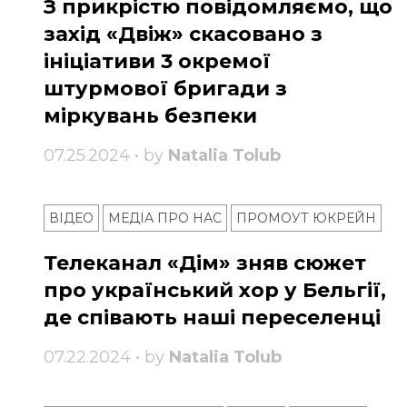
З прикрістю повідомляємо, що
захід «Двіж» скасовано з
ініціативи 3 окремої
штурмової бригади з
міркувань безпеки
07.25.2024 • by
Natalia Tolub
ВІДЕО
МЕДІА ПРО НАС
ПРОМОУТ ЮКРЕЙН
Телеканал «Дім» зняв сюжет
про український хор у Бельгії,
де співають наші переселенці
07.22.2024 • by
Natalia Tolub