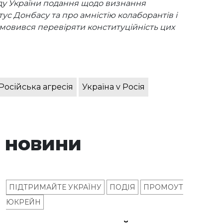
ду України подання щодо визнання
ус Донбасу та про амністію колаборантів і
дмовився перевіряти конституційність цих
Російська агресія
Україна v Росія
 новини
ПІДТРИМАЙТЕ УКРАЇНУ
ПОДІЯ
ПРОМОУТ
ЮКРЕЙН