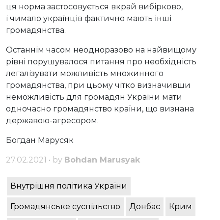
ця норма застосовується вкрай вибірково,
і чимало українців фактично мають інші
громадянства.
Останнім часом неодноразово на найвищому
рівні порушувалося питання про необхідність
легалізувати можливість множинного
громадянства, при цьому чітко визначивши
неможливість для громадян України мати
одночасно громадянство країни, що визнана
державою-агресором.
Богдан Марусяк
27.02.2021 • by
Bohdan Marusyak
Внутрішня політика України
Громадянське суспільство
Донбас
Крим