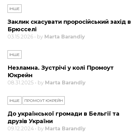
ІНШЕ
Заклик скасувати проросійський захід в
Брюсселі
03.15.2026 • by
Marta Barandiy
ІНШЕ
Незламна. Зустрічі у колі Промоут
Юкрейн
08.31.2025 • by
Marta Barandiy
ІНШЕ
ПРОМОУТ ЮКРЕЙН
До української громади в Бельгії та
друзів України
09.12.2024 • by
Marta Barandiy