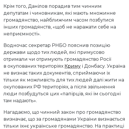
Крім того, Данілов порадив тим чинним
депутатам і чиновникам, які мають множинне
громадянство, найближчим часом позбутися
інших громадянств, «щоб не наражати себе на
неприємності».
Водночас секретар РНБО пояснив позицію
держави щодо тих людей, які примусово
отримали чи отримують громадянство Росії
в окупованих територіях
Криму
і Донбасу. Україна
не визнає таких документів, сприймаючи їх
тільки як можливість для тих людей далі жити на
окупованих РФ територіях, а після звільнення
люди позбудуться цих «папірців, які їм сьогодні
там надають».
Нагадаємо, що чинний закон про громадянство
визначає, що за громадянами України визнається
тільки їхнє українське громадянство. На практиці