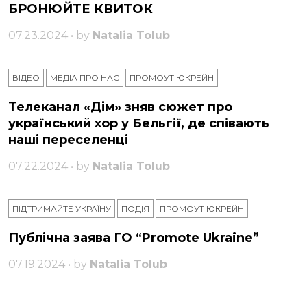
БРОНЮЙТЕ КВИТОК
07.23.2024 • by
Natalia Tolub
ВІДЕО
МЕДІА ПРО НАС
ПРОМОУТ ЮКРЕЙН
Телеканал «Дім» зняв сюжет про
український хор у Бельгії, де співають
наші переселенці
07.22.2024 • by
Natalia Tolub
ПІДТРИМАЙТЕ УКРАЇНУ
ПОДІЯ
ПРОМОУТ ЮКРЕЙН
Публічна заява ГО “Promote Ukraine”
07.19.2024 • by
Natalia Tolub