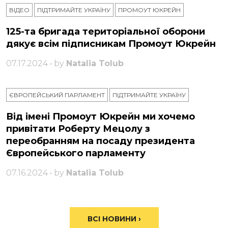
ВІДЕО
ПІДТРИМАЙТЕ УКРАЇНУ
ПРОМОУТ ЮКРЕЙН
125-та бригада територіальної оборони
дякує всім підписникам Промоут Юкрейн
07.17.2024 • by
Natalia Tolub
ЄВРОПЕЙСЬКИЙ ПАРЛАМЕНТ
ПІДТРИМАЙТЕ УКРАЇНУ
Від імені Промоут Юкрейн ми хочемо
привітати Роберту Мецолу з
переобранням на посаду президента
Європейського парламенту
07.16.2024 • by
Natalia Tolub
ВСІ НОВИНИ ›