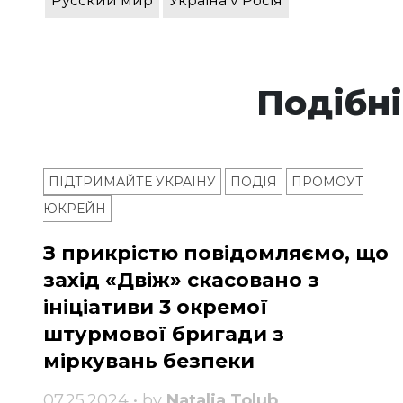
Русский мир
Україна v Росія
Подібні
ПІДТРИМАЙТЕ УКРАЇНУ
ПОДІЯ
ПРОМОУТ
ЮКРЕЙН
З прикрістю повідомляємо, що
захід «Двіж» скасовано з
ініціативи 3 окремої
штурмової бригади з
міркувань безпеки
07.25.2024 • by
Natalia Tolub