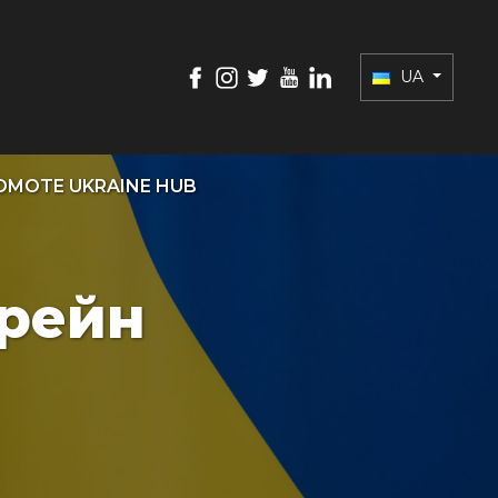
UA
OMOTE UKRAINE HUB
рейн