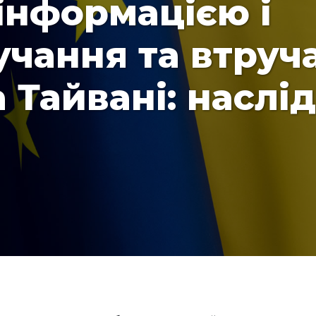
інформацією і
ручання та втруч
 Тайвані: наслі