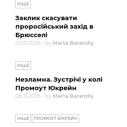
ІНШЕ
Заклик скасувати
проросійський захід в
Брюсселі
03.15.2026 • by
Marta Barandiy
ІНШЕ
Незламна. Зустрічі у колі
Промоут Юкрейн
08.31.2025 • by
Marta Barandiy
ІНШЕ
ПРОМОУТ ЮКРЕЙН