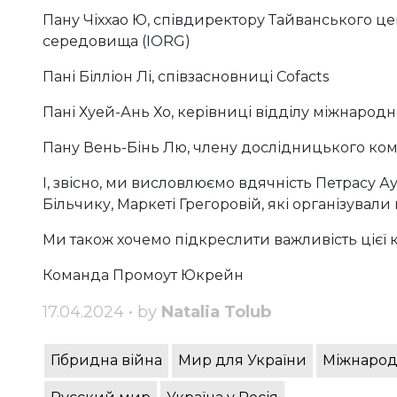
Пану Чіххао Ю, співдиректору Тайванського ц
середовища (IORG)
Пані Білліон Лі, співзасновниці Cofacts
Пані Хуей-Ань Хо, керівниці відділу міжнародн
Пану Вень-Бінь Лю, члену дослідницького комі
І, звісно, ми висловлюємо вдячність Петрасу 
Більчику, Маркеті Грегоровій, які організувал
Ми також хочемо підкреслити важливість цієї к
Команда Промоут Юкрейн
17.04.2024 • by
Natalia Tolub
Гібридна війна
Мир для України
Міжнарод