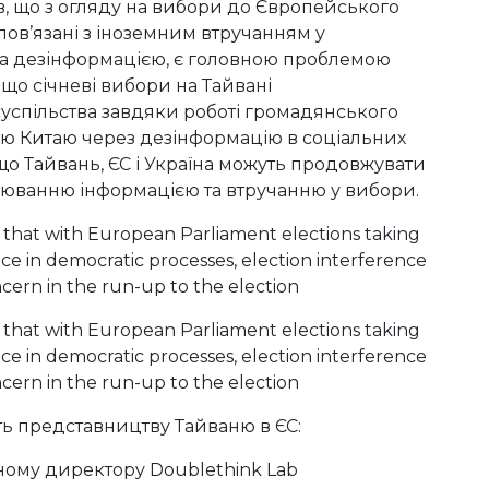
в, що з огляду на вибори до Європейського
 пов’язані з іноземним втручанням у
та дезінформацією, є головною проблемою
що січневі вибори на Тайвані
успільства завдяки роботі громадянського
ню Китаю через дезінформацію в соціальних
о Тайвань, ЄС і Україна можуть продовжувати
люванню інформацією та втручанню у вибори.
 представництву Тайваню в ЄС:
ьному директору Doublethink Lab