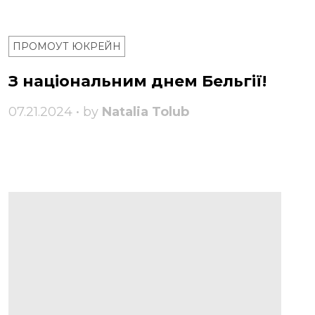
ПРОМОУТ ЮКРЕЙН
З національним днем ​​Бельгії!
07.21.2024 • by
Natalia Tolub