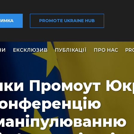
РИМКА
PROMOTE UKRAINE HUB
НИ
ЕКСКЛЮЗИВ
ПУБЛІКАЦІЇ
ПРО НАС
PR
ики Промоут Юк
конференцію
 маніпулюванню