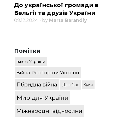
До української громади в
Бельгії та друзів України
09.12.2024 • by
Marta Barandiy
Помітки
Імідж України
Війна Росії проти України
Гібридна війна
Донбас
Крим
Мир для України
Міжнародні відносини