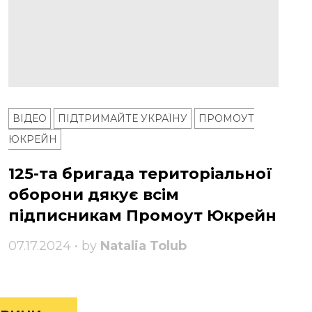
ВІДЕО
ПІДТРИМАЙТЕ УКРАЇНУ
ПРОМОУТ
ЮКРЕЙН
125-та бригада територіальної
оборони дякує всім
підписникам Промоут Юкрейн
07.17.2024 • by
Natalia Tolub