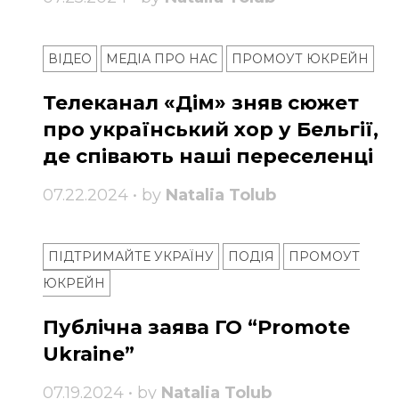
ВІДЕО
МЕДІА ПРО НАС
ПРОМОУТ ЮКРЕЙН
Телеканал «Дім» зняв сюжет
про український хор у Бельгії,
де співають наші переселенці
07.22.2024 • by
Natalia Tolub
ПІДТРИМАЙТЕ УКРАЇНУ
ПОДІЯ
ПРОМОУТ
ЮКРЕЙН
Публічна заява ГО “Promote
Ukraine”
07.19.2024 • by
Natalia Tolub