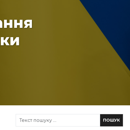
ання
дки