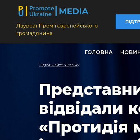
ПІДТ
Лауреат Премії європейського
громадянина
ГОЛОВНА
НОВИ
Підтримайте Україну
Представн
відвідали 
«Протидія