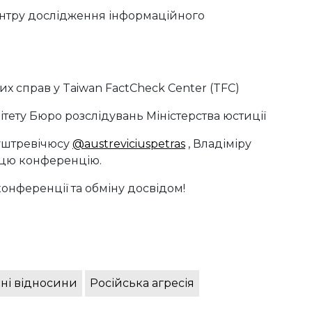
ентру дослідження інформаційного
их справ у Taiwan FactCheck Center (TFC)
тету Бюро розслідувань Міністерства юстиції
Ауштревічюсу
@austreviciuspetras
, Владіміру
и цю конференцію.
онференції та обміну досвідом!
ні відносини
Російська агресія