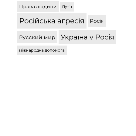
Права людини
Путін
Російська агресія
Росія
Україна v Росія
Русский мир
міжнародна допомога