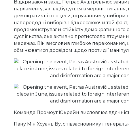
Відкриваючи захід, Петрас Ауштревічюс заяви
парламенту, які відбудуться в червні, питання,
демократичні процеси, втручанням у вибори 
напередодні виборів. Підкреслюючи той факт, 
продемонстрували стійкість демократичного с
суспільства, яке активно протистояло втручан
мережах. Він висловив глибоке переконання, щ
обмінюватися досвідом щодо протидії маніпу
Команда Промоут Юкрейн висловлює вдячність
Пану Мін Хсуань Ву, співзасновнику і генерал