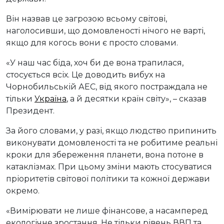
Він назвав це загрозою всьому світові,
наголосивши, що домовленості нічого не варті,
якщо для когось вони є просто словами.
«У наш час біда, хоч би де вона трапилася,
стосується всіх. Це доводить вибух на
Чорнобильській АЕС, від якого постраждала не
тільки
Україна
, а й десятки країн світу», – сказав
Президент.
За його словами, у разі, якщо людство припинить
виконувати домовленості та не робитиме реальні
кроки для збереження планети, вона потоне в
катаклізмах. При цьому зміни мають стосуватися
пріоритетів світової політики та кожної держави
окремо.
«Вимірювати не лише фінансове, а насамперед
екологічне зростання. Не тільки рівень ВВП та