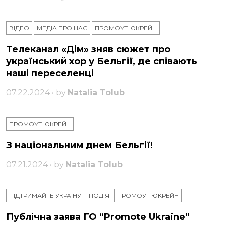
ВІДЕО
МЕДІА ПРО НАС
ПРОМОУТ ЮКРЕЙН
Телеканал «Дім» зняв сюжет про
український хор у Бельгії, де співають
наші переселенці
07.22.2024 • by
Natalia Tolub
ПРОМОУТ ЮКРЕЙН
З національним днем ​​Бельгії!
07.21.2024 • by
Natalia Tolub
ПІДТРИМАЙТЕ УКРАЇНУ
ПОДІЯ
ПРОМОУТ ЮКРЕЙН
Публічна заява ГО “Promote Ukraine”