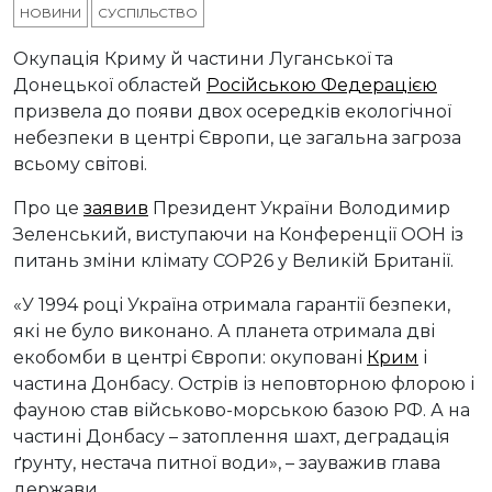
НОВИНИ
СУСПІЛЬСТВО
Окупація Криму й частини Луганської та
Донецької областей
Російською Федерацією
призвела до появи двох осередків екологічної
небезпеки в центрі Європи, це загальна загроза
всьому світові.
Про це
заявив
Президент України Володимир
Зеленський, виступаючи на Конференції ООН із
питань зміни клімату COP26 у Великій Британії.
«У 1994 році Україна отримала гарантії безпеки,
які не було виконано. А планета отримала дві
екобомби в центрі Європи: окуповані
Крим
і
частина Донбасу. Острів із неповторною флорою і
фауною став військово-морською базою РФ. А на
частині Донбасу – затоплення шахт, деградація
ґрунту, нестача питної води», – зауважив глава
держави.