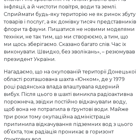
інфляції, а й чистоти повітря, води та землі.
Сприймати будь-яку територію не як ринок збуту
товарів і послуг, а як домівку тисяч представників
флори та фауни. Пишатися не новими моделями
техніки, не так тим, що ми створюємо, а тим, що
ми щось зберігаємо. Сказано багато слів. Час їх
виконувати. Швидко, без зволікань», – резюмував
президент України.
Нагадаємо, що на окупованій території Донецької
області розташована шахта «Юнком», де у 1979
році радянська влада влаштувала ядерний
вибух. Після цього в шахті виникла радіоактивна
порожнеча, звідки постійно відкачували воду,
щоб вона не потрапила в ґрунтові води. Майже
три роки тому окупаційна адміністрація
припинила відкачування підземних вод з цього
об’єкта, тож радіація проникає в горизонт
ґрунтових вод.