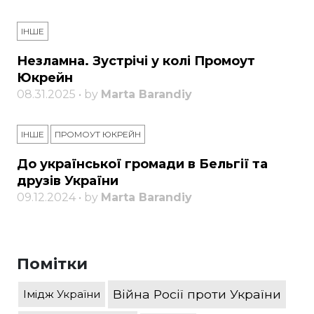
ІНШЕ
Незламна. Зустрічі у колі Промоут
Юкрейн
08.31.2025 • by
Marta Barandiy
ІНШЕ
ПРОМОУТ ЮКРЕЙН
До української громади в Бельгії та
друзів України
09.12.2024 • by
Marta Barandiy
Помітки
Війна Росії проти України
Імідж України