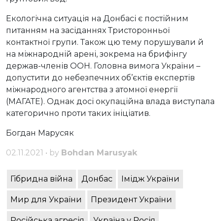
Екологічна ситуація на Донбасі є постійним
питанням на засіданнях Тристоронньої
контактної групи. Також цю тему порушували й
на міжнародній арені, зокрема на брифінгу
держав-членів ООН. Головна вимога України –
допустити до небезпечних об’єктів експертів
міжнародного агентства з атомної енергії
(МАГАТЕ). Однак досі окупаційна влада виступала
категорично проти таких ініціатив.
Богдан Марусяк
02.11.2021 • by
Bohdan Marusyak
Гібридна війна
Донбас
Імідж України
Мир для України
Президент України
Російська агресія
Україна v Росія