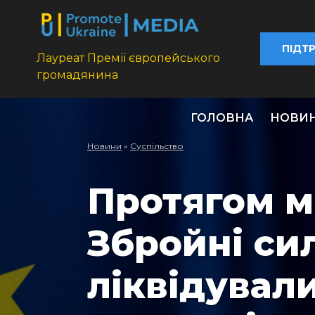
ПІДТ
Лауреат Премії європейського
громадянина
ГОЛОВНА
НОВИ
Новини
»
Суспільство
Протягом м
Збройні си
ліквідувал