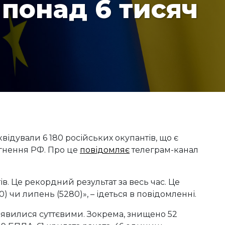
 понад 6 тисяч
ідували 6 180 російських окупантів, що є
гнення РФ. Про це
повідомляє
телеграм-канал
в. Це рекордний результат за весь час. Це
0) чи липень (5280)», – ідеться в повідомленні.
 виявилися суттєвими. Зокрема, знищено 52