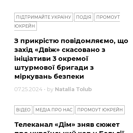
ПІДТРИМАЙТЕ УКРАЇНУ
ПОДІЯ
ПРОМОУТ
ЮКРЕЙН
З прикрістю повідомляємо, що
захід «Двіж» скасовано з
ініціативи 3 окремої
штурмової бригади з
міркувань безпеки
07.25.2024 • by
Natalia Tolub
ВІДЕО
МЕДІА ПРО НАС
ПРОМОУТ ЮКРЕЙН
Телеканал «Дім» зняв сюжет