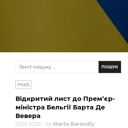
ІНШЕ
Відкритий лист до Прем’єр-
міністра Бельгії Барта Де
Вевера
03.15.2026 • by
Marta Barandiy