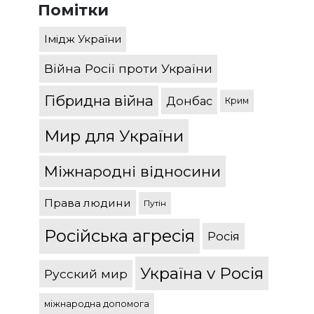
Помітки
Імідж України
Війна Росії проти України
Гібридна війна
Донбас
Крим
Мир для України
Міжнародні відносини
Права людини
Путін
Російська агресія
Росія
Україна v Росія
Русский мир
міжнародна допомога