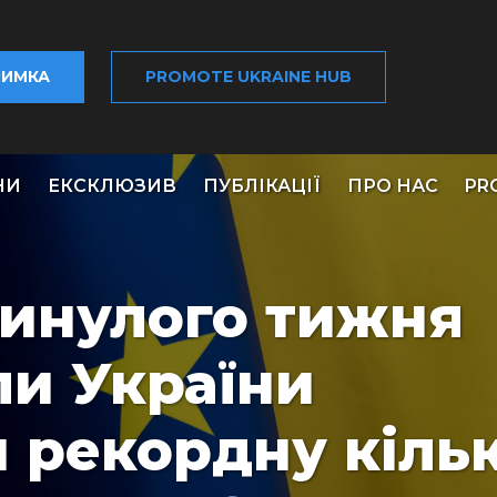
РИМКА
PROMOTE UKRAINE HUB
НИ
ЕКСКЛЮЗИВ
ПУБЛІКАЦІЇ
ПРО НАС
PR
инулого тижня
ли України
и рекордну кільк