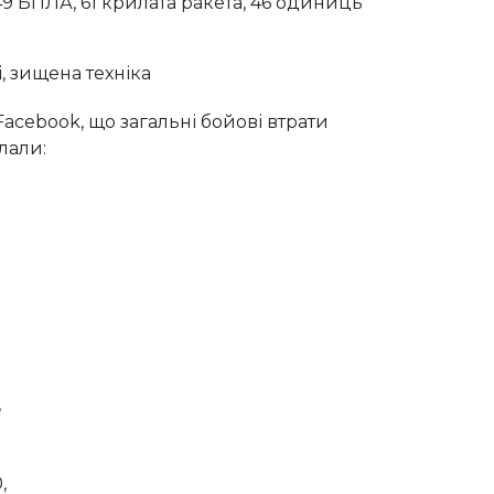
49 БПЛА, 61 крилата ракета, 46 одиниць
Facebook, що загальні бойові втрати
лали:
,
,