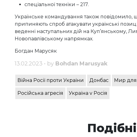
спеціальної техніки – 217.
Українське командування також повідомило, що
припиняють спроб атакувати українські позиці
веденні наступальних дій на Куп’янському, Ли
Новопавлівському напрямках.
Богдан Марусяк
13.02.2023 • by
Bohdan Marusyak
Війна Росії проти України
Донбас
Мир для
Російська агресія
Україна v Росія
Подібні