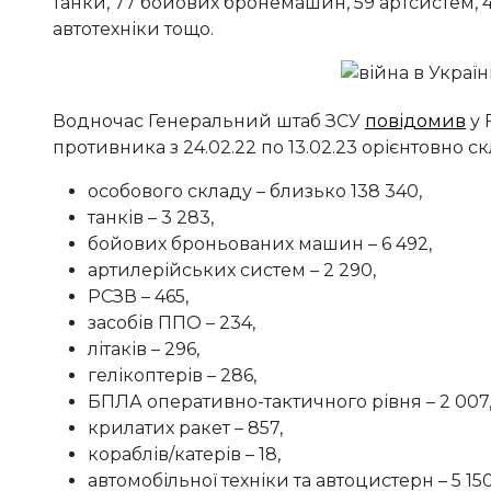
танки, 77 бойових бронемашин, 59 артсистем, 
автотехніки тощо.
Водночас Генеральний штаб ЗСУ
повідомив
у 
противника з 24.02.22 по 13.02.23 орієнтовно ск
особового складу – близько 138 340,
танків – 3 283,
бойових броньованих машин – 6 492,
артилерійських систем – 2 290,
РСЗВ – 465,
засобів ППО – 234,
літаків – 296,
гелікоптерів – 286,
БПЛА оперативно-тактичного рівня – 2 007
крилатих ракет – 857,
кораблів/катерів – 18,
автомобільної техніки та автоцистерн – 5 150