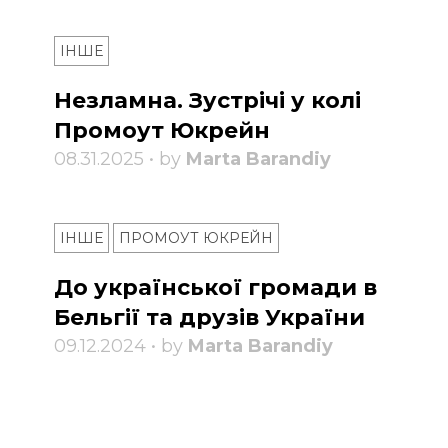
ІНШЕ
Незламна. Зустрічі у колі
Промоут Юкрейн
08.31.2025 • by
Marta Barandiy
ІНШЕ
ПРОМОУТ ЮКРЕЙН
До української громади в
Бельгії та друзів України
09.12.2024 • by
Marta Barandiy