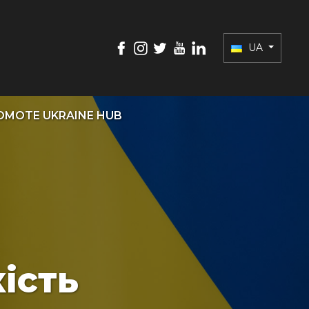
UA
OMOTE UKRAINE HUB
ість