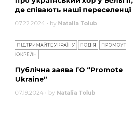
про український хор у Бельгії,
де співають наші переселенці
07.22.2024 • by
Natalia Tolub
ПІДТРИМАЙТЕ УКРАЇНУ
ПОДІЯ
ПРОМОУТ
ЮКРЕЙН
Публічна заява ГО “Promote
Ukraine”
07.19.2024 • by
Natalia Tolub