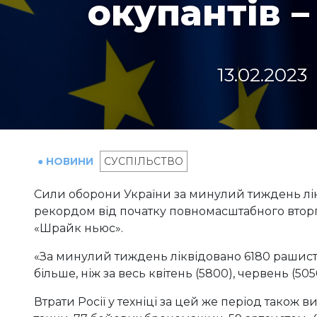
окупантів –
13.02.2023
● НОВИНИ
СУСПІЛЬСТВО
Сили оборони України за минулий тиждень лікв
рекордом від початку повномасштабного втор
«Шрайк ньюс».
«За минулий тиждень ліквідовано 6180 рашисті
більше, ніж за весь квітень (5800), червень (505
Втрати Росії у техніці за цей же період також