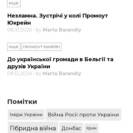
ІНШЕ
Незламна. Зустрічі у колі Промоут
Юкрейн
08.31.2025 • by
Marta Barandiy
ІНШЕ
ПРОМОУТ ЮКРЕЙН
До української громади в Бельгії та
друзів України
09.12.2024 • by
Marta Barandiy
Помітки
Війна Росії проти України
Імідж України
Гібридна війна
Донбас
Крим