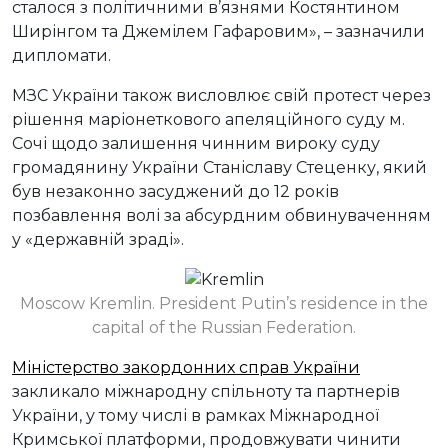
сталося з політичними в’язнями Костянтином
Ширінгом та Джемілем Гафаровим», – зазначили
дипломати.
МЗС України також висловлює свій протест через
рішення маріонеткового апеляційного суду м.
Сочі щодо залишення чинним вироку суду
громадянину України Станіславу Стеценку, який
був незаконно засуджений до 12 років
позбавлення волі за абсурдним обвинуваченням
у «державній зраді».
Moscow Kremlin. President Putin’s residence in the
capital of the Russian Federation.
Міністерство закордонних справ України
закликало міжнародну спільноту та партнерів
України, у тому числі в рамках Міжнародної
Кримської платформи, продовжувати чинити