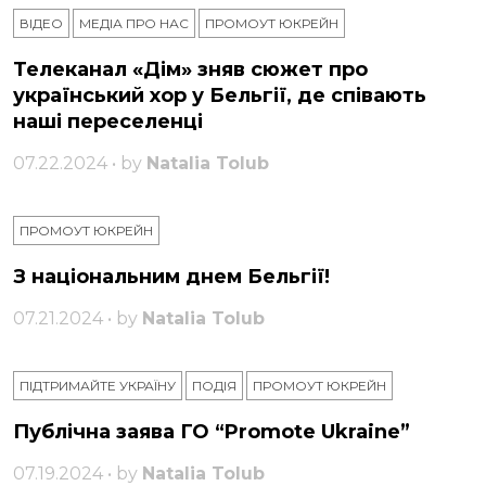
ВІДЕО
МЕДІА ПРО НАС
ПРОМОУТ ЮКРЕЙН
Телеканал «Дім» зняв сюжет про
український хор у Бельгії, де співають
наші переселенці
07.22.2024 • by
Natalia Tolub
ПРОМОУТ ЮКРЕЙН
З національним днем ​​Бельгії!
07.21.2024 • by
Natalia Tolub
ПІДТРИМАЙТЕ УКРАЇНУ
ПОДІЯ
ПРОМОУТ ЮКРЕЙН
Публічна заява ГО “Promote Ukraine”
07.19.2024 • by
Natalia Tolub