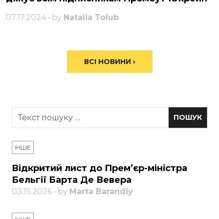
07.17.2024 • by
Natalia Tolub
ВСІ НОВИНИ ›
ІНШЕ
Відкритий лист до Прем’єр-міністра
Бельгії Барта Де Вевера
03.15.2026 • by
Marta Barandiy