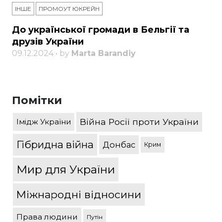
ІНШЕ
ПРОМОУТ ЮКРЕЙН
До української громади в Бельгії та
друзів України
09.12.2024 • by
Marta Barandiy
Помітки
Війна Росії проти України
Імідж України
Гібридна війна
Донбас
Крим
Мир для України
Міжнародні відносини
Права людини
Путін