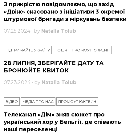
З прикрістю повідомляємо, що захід
«Двіж» скасовано з ініціативи 3 окремої
штурмової бригади з міркувань безпеки
07.25.2024 • by
Natalia Tolub
ПІДТРИМАЙТЕ УКРАЇНУ
ПОДІЯ
ПРОМОУТ ЮКРЕЙН
28 ЛИПНЯ, ЗБЕРІГАЙТЕ ДАТУ ТА
БРОНЮЙТЕ КВИТОК
07.23.2024 • by
Natalia Tolub
ВІДЕО
МЕДІА ПРО НАС
ПРОМОУТ ЮКРЕЙН
Телеканал «Дім» зняв сюжет про
український хор у Бельгії, де співають
наші переселенці