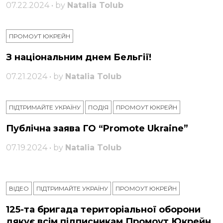
07.22.2024 • by
Natalia Tolub
ПРОМОУТ ЮКРЕЙН
З національним днем ​​Бельгії!
07.21.2024 • by
Natalia Tolub
ПІДТРИМАЙТЕ УКРАЇНУ
ПОДІЯ
ПРОМОУТ ЮКРЕЙН
Публічна заява ГО “Promote Ukraine”
07.19.2024 • by
Natalia Tolub
ВІДЕО
ПІДТРИМАЙТЕ УКРАЇНУ
ПРОМОУТ ЮКРЕЙН
125-та бригада територіальної оборони
дякує всім підписникам Промоут Юкрейн