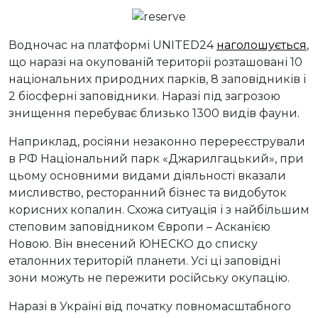
Водночас на платформі UNITED24
наголошується
,
що наразі на окупованій території розташовані 10
національних природних парків, 8 заповідників і
2 біосферні заповідники. Наразі під загрозою
знищення перебуває близько 1300 видів фауни.
Наприклад, росіяни незаконно перереєстрували
в РФ Національний парк «Джарилгацький», при
цьому основними видами діяльності вказали
мисливство, ресторанний бізнес та видобуток
корисних копалин. Схожа ситуація і з найбільшим
степовим заповідником Європи – Асканією
Новою. Він внесений ЮНЕСКО до списку
еталонних територій планети. Усі ці заповідні
зони можуть не пережити російську окупацію.
Наразі в Україні від початку повномасштабного