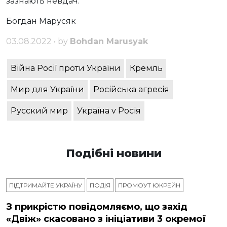
зазнають невдач.
Богдан Марусяк
03.08.2022 • by
Bohdan Marusyak
Війна Росії проти України
Кремль
Мир для України
Російська агресія
Русский мир
Україна v Росія
Подібні новини
ПІДТРИМАЙТЕ УКРАЇНУ
ПОДІЯ
ПРОМОУТ ЮКРЕЙН
З прикрістю повідомляємо, що захід
«Двіж» скасовано з ініціативи 3 окремої