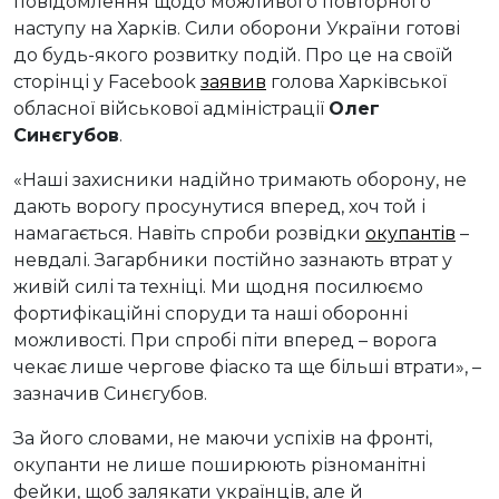
повідомлення щодо можливого повторного
наступу на Харків. Сили оборони України готові
до будь-якого розвитку подій. Про це на своїй
сторінці у Facebook
заявив
голова Харківської
обласної військової адміністрації
Олег
Синєгубов
.
«Наші захисники надійно тримають оборону, не
дають ворогу просунутися вперед, хоч той і
намагається. Навіть спроби розвідки
окупантів
–
невдалі. Загарбники постійно зазнають втрат у
живій силі та техніці. Ми щодня посилюємо
фортифікаційні споруди та наші оборонні
можливості. При спробі піти вперед – ворога
чекає лише чергове фіаско та ще більші втрати», –
зазначив Синєгубов.
За його словами, не маючи успіхів на фронті,
окупанти не лише поширюють різноманітні
фейки, щоб залякати українців, але й