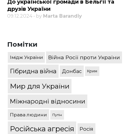
До української громади в Бельгії та
друзів України
09.12.2024 • by
Marta Barandiy
Помітки
Війна Росії проти України
Імідж України
Гібридна війна
Донбас
Крим
Мир для України
Міжнародні відносини
Права людини
Путін
Російська агресія
Росія