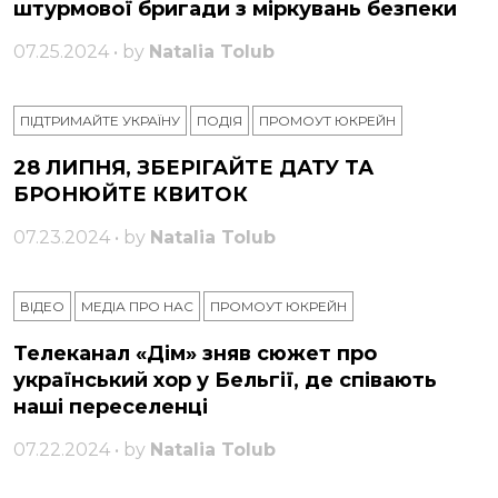
штурмової бригади з міркувань безпеки
07.25.2024 • by
Natalia Tolub
ПІДТРИМАЙТЕ УКРАЇНУ
ПОДІЯ
ПРОМОУТ ЮКРЕЙН
28 ЛИПНЯ, ЗБЕРІГАЙТЕ ДАТУ ТА
БРОНЮЙТЕ КВИТОК
07.23.2024 • by
Natalia Tolub
ВІДЕО
МЕДІА ПРО НАС
ПРОМОУТ ЮКРЕЙН
Телеканал «Дім» зняв сюжет про
український хор у Бельгії, де співають
наші переселенці
07.22.2024 • by
Natalia Tolub