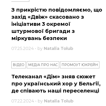
З прикрістю повідомляємо, що
захід «Двіж» скасовано з
ініціативи 3 окремої
штурмової бригади з
міркувань безпеки
07.25.2024 • by
Natalia Tolub
ВІДЕО
МЕДІА ПРО НАС
ПРОМОУТ ЮКРЕЙН
Телеканал «Дім» зняв сюжет
про український хор у Бельгії,
де співають наші переселенці
07.22.2024 • by
Natalia Tolub