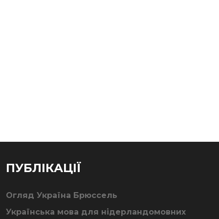
ПУБЛІКАЦІЇ
Огляд Україна Брюссель
Українська мова для нідерландомовних