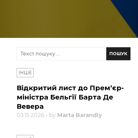
ІНШЕ
Відкритий лист до Прем’єр-
міністра Бельгії Барта Де
Вевера
03.15.2026 • by
Marta Barandiy