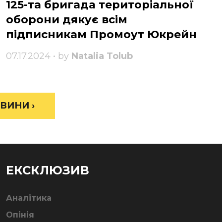
125-та бригада територіальної
оборони дякує всім
підписникам Промоут Юкрейн
07.17.2024 • by
Natalia Tolub
ВИНИ ›
ЕКСКЛЮЗИВ
Аналітика
Опінія