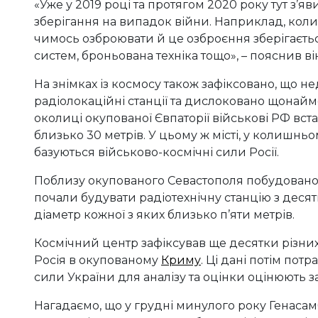
«Уже у 2019 році та протягом 2020 року тут з’я
зберігання на випадок війни. Наприклад, коли
чимось озброювати й це озброєння зберігається
систем, броньована техніка тощо», – пояснив ві
На знімках із космосу також зафіксовано, що н
радіолокаційні станції та дислоковано щонайм
околиці окупованої Євпаторії військові РФ вс
близько 30 метрів. У цьому ж місті, у колишнь
базуються військово-космічні сили Росії.
Поблизу окупованого Севастополя побудовано щ
почали будувати радіотехнічну станцію з деся
діаметр кожної з яких близько п’яти метрів.
Космічний центр зафіксував ще десятки різни
Росія в окупованому
Криму
. Ці дані потім пот
сили України для аналізу та оцінки оцінюють заг
Нагадаємо, що у грудні минулого року Генаса