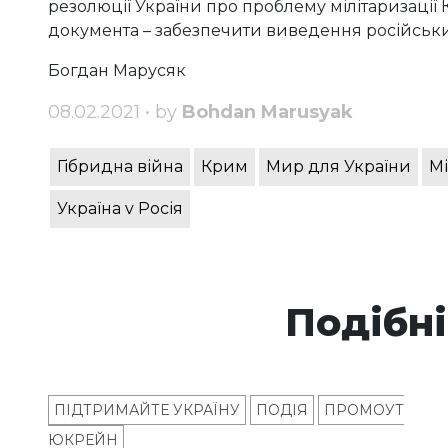
резолюції України про проблему мілітаризації
документа – забезпечити виведення російськи
Богдан Марусяк
08.02.2021 • by
Bohdan Marusyak
Гібридна війна
Крим
Мир для України
М
Україна v Росія
Подібні
ПІДТРИМАЙТЕ УКРАЇНУ
ПОДІЯ
ПРОМОУТ
ЮКРЕЙН