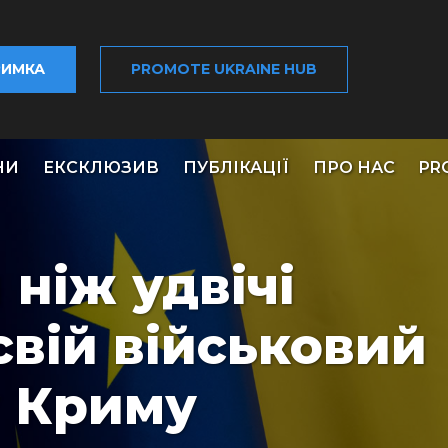
РИМКА
PROMOTE UKRAINE HUB
НИ
ЕКСКЛЮЗИВ
ПУБЛІКАЦІЇ
ПРО НАС
PR
 ніж удвічі
свій військовий
у Криму