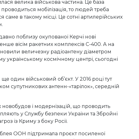
вилася велика військова частина. Це база
 проводиться мобілізація, то людей треба
 саме в такому місці. Це сотні артилерійських
н.
едавно поблизу окупованої Керчі нові
енше вісім ракетних комплексів С-400. А на
тановили величезну радіоантену діаметром
ому українському космічному центрі, сьогодні
е один військовий об’єкт. У 2016 році тут
тком супутникових антенн-«тарілок», середній
х новобудов і модернізацій, що проводить
рапляють у Службу безпеки України та Збройні
роз із Криму з боку Росії.
мблея ООН підтримала проєкт посиленої