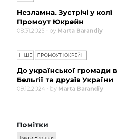
Незламна. Зустрічі у колі
Промоут Юкрейн
08.31.2025 • by
Marta Barandiy
ІНШЕ
ПРОМОУТ ЮКРЕЙН
До української громади в
Бельгії та друзів України
09.12.2024 • by
Marta Barandiy
Помітки
Імідж України