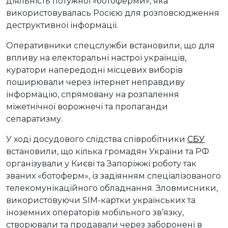
діяльність потужної «ботоферми», яка
використовувалась Росією для розповсюдження
деструктивної інформації.
Оперативники спецслужби встановили, що для
впливу на електоральні настрої українців,
куратори напередодні місцевих виборів
поширювали через інтернет неправдиву
інформацію, спрямовану на розпалення
міжетнічної ворожнечі та пропаганди
сепаратизму.
У ході досудового слідства співробітники
СБУ
встановили, що кілька громадян України та РФ
організували у Києві та Запоріжжі роботу так
званих «ботоферм», із задіянням спеціалізованого
телекомунікаційного обладнання. Зловмисники,
використовуючи SIM-картки українських та
іноземних операторів мобільного зв’язку,
створювали та продавали через заборонені в