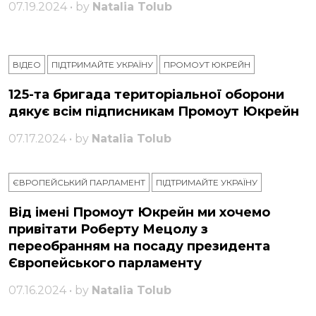
07.19.2024 • by
Natalia Tolub
ВІДЕО
ПІДТРИМАЙТЕ УКРАЇНУ
ПРОМОУТ ЮКРЕЙН
125-та бригада територіальної оборони
дякує всім підписникам Промоут Юкрейн
07.17.2024 • by
Natalia Tolub
ЄВРОПЕЙСЬКИЙ ПАРЛАМЕНТ
ПІДТРИМАЙТЕ УКРАЇНУ
Від імені Промоут Юкрейн ми хочемо
привітати Роберту Мецолу з
переобранням на посаду президента
Європейського парламенту
07.16.2024 • by
Natalia Tolub