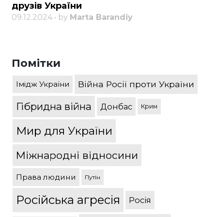
друзів України
09.12.2024 • by
Marta Barandiy
Помітки
Війна Росії проти України
Імідж України
Гібридна війна
Донбас
Крим
Мир для України
Міжнародні відносини
Права людини
Путін
Російська агресія
Росія