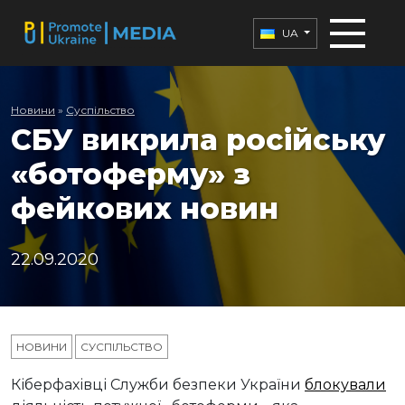
UA
Новини
»
Суспільство
СБУ викрила російську
«ботоферму» з
фейкових новин
22.09.2020
НОВИНИ
СУСПІЛЬСТВО
Кіберфахівці Служби безпеки України
блокували