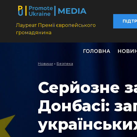
ПІДТ
Лауреат Премії європейського
громадянина
ГОЛОВНА
НОВИ
Новини
»
Безпека
Серйозне з
Донбасі: з
українських