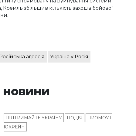
олітику спрямовану на руйнування системи
 Кремль збільшив кількість заходів бойової
ни.
Російська агресія
Україна v Росія
 новини
ПІДТРИМАЙТЕ УКРАЇНУ
ПОДІЯ
ПРОМОУТ
ЮКРЕЙН