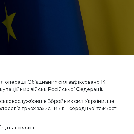
ня операції Об’єднаних сил зафіксовано 14
упаційних військ Російської Федерації.
ійськовослужбовців Збройних сил України, ще
доров’я трьох захисників – середньої тяжкості,
’єднаних сил.