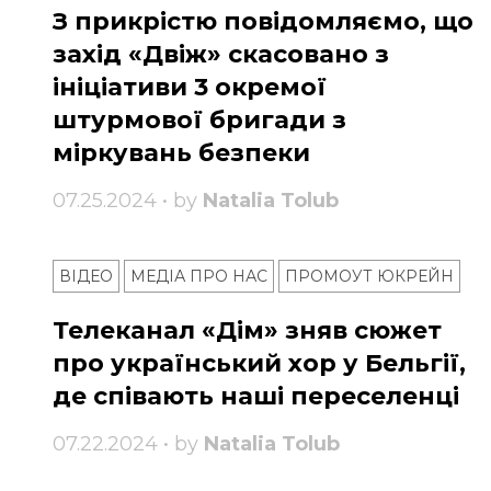
З прикрістю повідомляємо, що
захід «Двіж» скасовано з
ініціативи 3 окремої
штурмової бригади з
міркувань безпеки
07.25.2024 • by
Natalia Tolub
ВІДЕО
МЕДІА ПРО НАС
ПРОМОУТ ЮКРЕЙН
Телеканал «Дім» зняв сюжет
про український хор у Бельгії,
де співають наші переселенці
07.22.2024 • by
Natalia Tolub