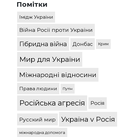
Помітки
Імідж України
Війна Росії проти України
Гібридна війна
Донбас
Крим
Мир для України
Міжнародні відносини
Права людини
Путін
Російська агресія
Росія
Україна v Росія
Русский мир
міжнародна допомога