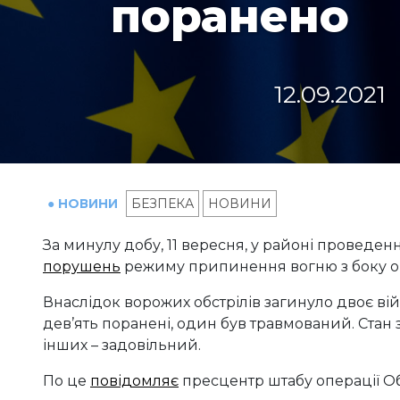
поранено
12.09.2021
● НОВИНИ
БЕЗПЕКА
НОВИНИ
За минулу добу, 11 вересня, у районі проведен
порушень
режиму припинення вогню з боку ок
Внаслідок ворожих обстрілів загинуло двоє в
дев’ять поранені, один був травмований. Стан з
інших – задовільний.
По це
повідомляє
пресцентр штабу операції Об