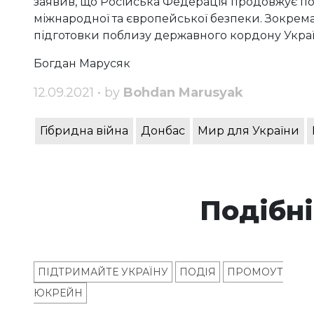
заявив, що Російська Федерація продовжує п
міжнародної та європейської безпеки. Зокрема,
підготовки поблизу державного кордону Украї
Богдан Марусяк
12.09.2021 • by
Bohdan Marusyak
Гібридна війна
Донбас
Мир для України
Подібні
ПІДТРИМАЙТЕ УКРАЇНУ
ПОДІЯ
ПРОМОУТ
ЮКРЕЙН