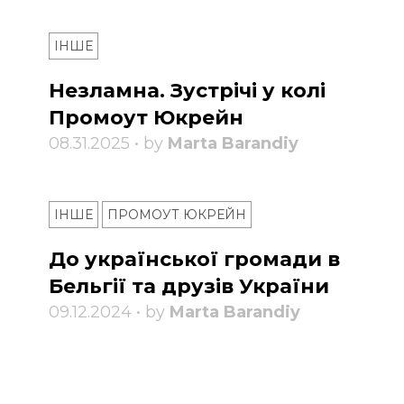
ІНШЕ
Незламна. Зустрічі у колі
Промоут Юкрейн
08.31.2025 • by
Marta Barandiy
ІНШЕ
ПРОМОУТ ЮКРЕЙН
До української громади в
Бельгії та друзів України
09.12.2024 • by
Marta Barandiy