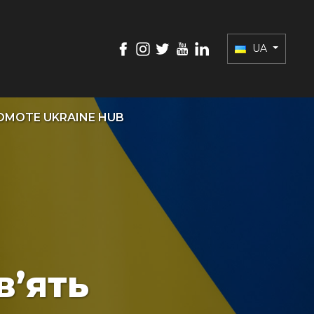
UA
OMOTE UKRAINE HUB
в’ять