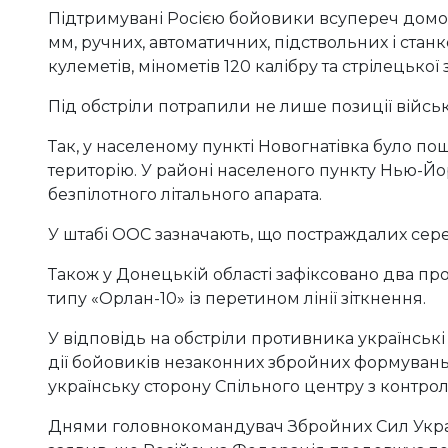
Підтримувані Росією бойовики всупереч дом
мм, ручних, автоматичних, підствольних і стан
кулеметів, мінометів 120 калібру та стрілецької 
Під обстріли потрапили не лише позиції військ
Так, у населеному пункті Новогнатівка було п
територію. У районі населеного пункту Нью-Йо
безпілотного літального апарата.
У штабі ООС зазначають, що постраждалих сер
Також у Донецькій області зафіксовано два пр
типу «Орлан-10» із перетином лінії зіткнення.
У відповідь на обстріли противника українськ
дії бойовиків незаконних збройних формуван
українську сторону Спільного центру з контрол
Днями головнокомандувач Збройних Сил Укра