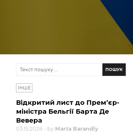
ІНШЕ
Відкритий лист до Прем’єр-
міністра Бельгії Барта Де
Вевера
03.15.2026 • by
Marta Barandiy