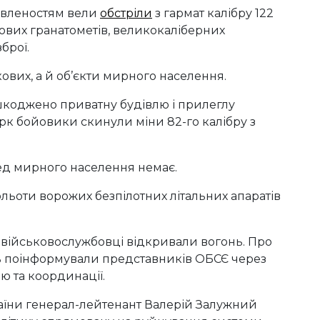
овленостям вели
обстріли
з гармат калібру 122
кових гранатометів, великокаліберних
зброї.
ових, а й об’єкти мирного населення.
ошкоджено приватну будівлю і прилеглу
рк бойовики скинули міни 82-го калібру з
ед мирного населення немає.
ольоти ворожих безпілотних літальних апаратів
і військовослужбовці відкривали вогонь. Про
ь поінформували представників ОБСЄ через
ю та координації.
їни генерал-лейтенант Валерій Залужний