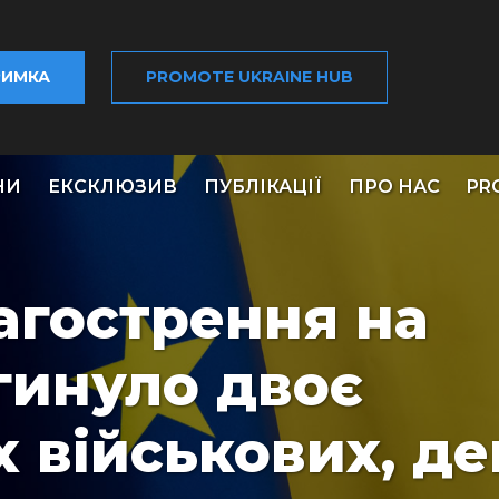
РИМКА
PROMOTE UKRAINE HUB
НИ
ЕКСКЛЮЗИВ
ПУБЛІКАЦІЇ
ПРО НАС
PR
агострення на
агинуло двоє
 військових, де