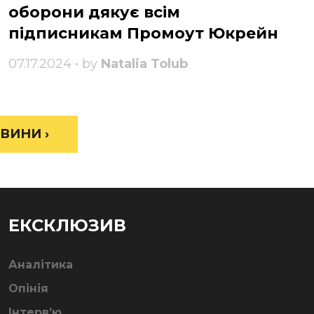
оборони дякує всім
підписникам Промоут Юкрейн
07.17.2024 • by
Natalia Tolub
ВИНИ ›
ЕКСКЛЮЗИВ
Аналітика
Опінія
Інтерв’ю