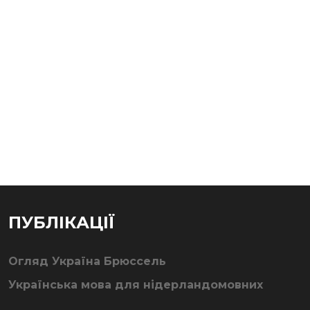
ПУБЛІКАЦІЇ
Огляд Україна Брюссель
Українська мова для нідерландомовних