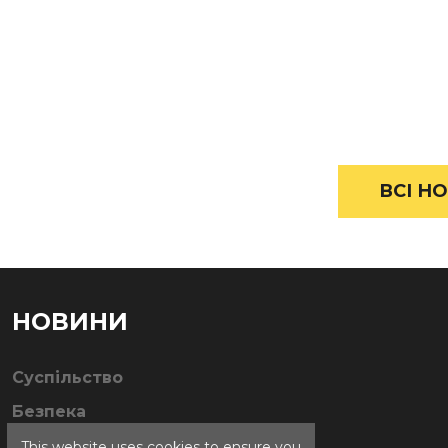
ВСІ НО
НОВИНИ
Суспільство
Безпека
This website uses cookies to ensure you