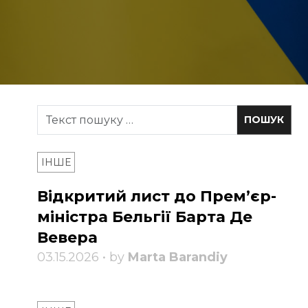
ІНШЕ
Відкритий лист до Прем’єр-
міністра Бельгії Барта Де
Вевера
03.15.2026 • by
Marta Barandiy