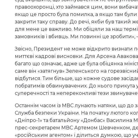
правоохоронці, хто займався цим, вони вибача
якщо це просто була помилка, а якщо там були 
закрити таку справу. До речі, якби був такий 
для мене це важливо. Ми обіцяли за наш термін
замовників і вбивць. Ми повинні це зробити»,
Звісно, Президент не може відкрито визнати п
миттєві кадрові висновки. Для Арсена Аваков
багато що означає, адже це була обіцянка мініс
саме він «затягнув» Зеленського на горезвісни
відбутися. Тим більше, що кожне судове засі
побратимів обвинувачених. До нього прикута у
суперечності та непереконливі тези звинуваче
Останнім часом із МВС лунають натяки, що до
Служба безпеки України. На початку лютого ко
«Дніпро-1» та батальйону «Донбас» Василина 
прес-секретарем МВС Артемом Шевченком, де
«російським агентом» і ділиться думкою, що у