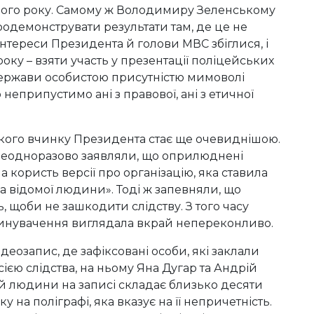
вого року. Самому ж Володимиру Зеленському
продемонструвати результати там, де це не
нтереси Президента й голови МВС збіглися, і
ку – взяти участь у презентації поліцейських
 держави особистою присутністю мимоволі
неприпустимо ані з правової, ані з етичної
такого вчинку Президента стає ще очевиднішою.
 неодноразово заявляли, що оприлюднені
 користь версії про організацію, яка ставила
ва відомої людини». Тоді ж запевняли, що
ь, щоби не зашкодити слідству. З того часу
звинувачення виглядала вкрай непереконливо.
еозапис, де зафіксовані особи, які заклали
ією слідства, на ньому Яна Дугар та Андрій
а й людини на записі складає близько десяти
на поліграфі, яка вказує на її непричетність.