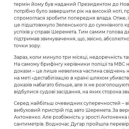
термін йому був наданий Президентом до Но
потрібно було завершити рік на високій ноті, 
спромоглася зробити попередня влада. Отже, і
це підштовхнуло Зеленського до сумнівного кро
успіхів у справі Шеремета. Тим самим голова
підтримав звинувачення, що, звісно, абсолютно 
точки зору.
Зараз, коли минуло три місяці, недоречність 
На самому брифінгу керівники поліції та МВС
докази – це лише невелика частина свідчень на
на меті «дестабілізацію в країні шляхом убивст
доказів набагато більше, але їх не розголошуют
відбулися судові засідання, на яких сторона 
Серед найбільш очевидних суперечностей – від
вибуховий пристрій під авто Шеремета. За верс
Антоненко. Але розбіжність у зрості Антоненк
сантиметрів. Водночас Дугар пройшла перевірку 