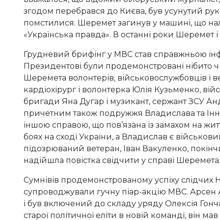
згодом перебрався до Києва, був усунутий рук
помстилися. Шеремет загинув у машині, що нал
«Українська правда». В останні роки Шеремет 
Грудневий брифінг у МВС став справжньою ін
Президентові були продемонстровані нібито ч
Шеремета волонтерів, військовослужбовців і в
кардіохірург і волонтерка Юлія Кузьменко, вій
бригади Яна Дугар і музикант, сержант ЗСУ А
причетним також подружжя Владислава та Інни
іншою справою, що пов’язана із замахом на жи
боях на сході України, а Владислав є військов
підозрюваний ветеран, Іван Вакуленко, покінчи
надійшла повістка свідчити у справі Шеремета
Сумнівів продемонстрованому успіху слідчих Н
супроводжували гучну піар-акцію МВС. Арсен А
і був включений до складу уряду Олексія Гон
старої політичної еліти в новій команді, він м