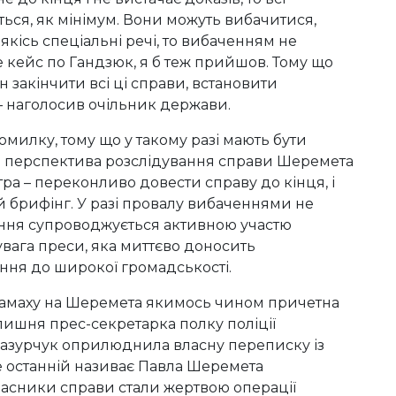
ться, як мінімум. Вони можуть вибачитися,
якісь спеціальні речі, то вибаченням не
же кейс по Гандзюк, я б теж прийшов. Тому що
 закінчити всі ці справи, встановити
 – наголосив очільник держави.
омилку, тому що у такому разі мають бути
а перспектива розслідування справи Шеремета
тра – переконливо довести справу до кінця, і
й брифінг. У разі провалу вибаченнями не
дання супроводжується активною участю
вага преси, яка миттєво доносить
ння до широкої громадськості.
 замаху на Шеремета якимось чином причетна
лишня прес-секретарка полку поліції
Мазурчук оприлюднила власну переписку із
 останній називає Павла Шеремета
часники справи стали жертвою операції