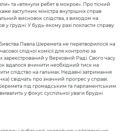
и» та «втянули ребят в мокрое». Про тісний
каже заступник міністра внутрішніх справ
альний висновок слідства, з виходом на
 у грудні. У будь-якому разі покласти справу
вбивства Павла Шеремета не перетворилося на
асової слідчої комісії для контролю за
 зареєстрований у Верховній Раді. Свого часу
дзюк вдалося вчинити необхідний тиск на
тити слідство на гальмах. Недавні затримання
ка) свідчать про значний прогрес у справі.
а Шеремета під громадським та парламентським
вивалить у фокус суспільної уваги брудні
оглядач і публіцист, хедлайнер найвідоміших