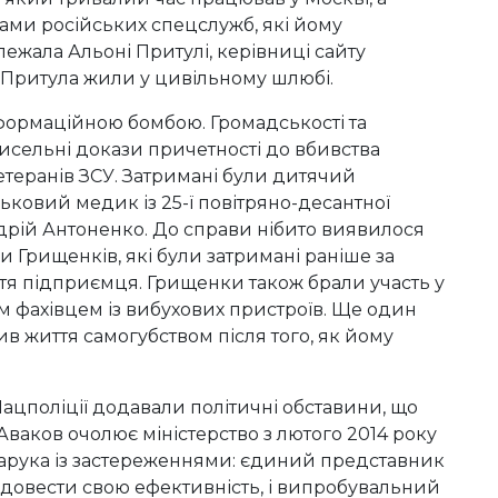
ами російських спецслужб, які йому
ежала Альоні Притулі, керівниці сайту
і Притула жили у цивільному шлюбі.
формаційною бомбою. Громадськості та
исельні докази причетності до вбивства
етеранів ЗСУ. Затримані були дитячий
ськовий медик із 25-ї повітряно-десантної
ндрій Антоненко. До справи нібито виявилося
 Грищенків, які були затримані раніше за
ття підприємця. Грищенки також брали участь у
им фахівцем із вибухових пристроїв. Ще один
в життя самогубством після того, як йому
.
ацполіції додавали політичні обставини, що
ваков очолює міністерство з лютого 2014 року
чарука із застереженнями: єдиний представник
ав довести свою ефективність, і випробувальний