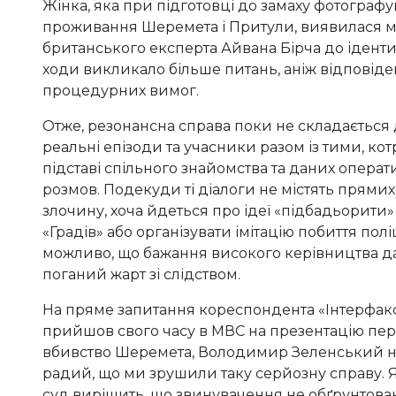
Жінка, яка при підготовці до замаху фотограф
проживання Шеремета і Притули, виявилася м
британського експерта Айвана Бірча до іденти
ходи викликало більше питань, аніж відповіде
процедурних вимог.
Отже, резонансна справа поки не складається д
реальні епізоди та учасники разом із тими, ко
підставі спільного знайомства та даних опера
розмов. Подекуди ті діалоги не містять прями
злочину, хоча йдеться про ідеї «підбадьорити
«Градів» або організувати імітацію побиття пол
можливо, що бажання високого керівництва дат
поганий жарт зі слідством.
На пряме запитання кореспондента «Інтерфакс
прийшов свого часу в МВС на презентацію пер
вбивство Шеремета, Володимир Зеленський не
радий, що ми зрушили таку серйозну справу. 
суд вирішить, що звинувачення не обґрунтоване 