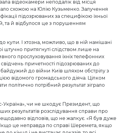
увала відеокамери неподалік від місця
ало схожою на Юлію Кузьменко. Залучення
фікації підозрюваних за специфікою їхньої
й, та й відбулося це з порушенням
о купи. І хтозна, можливо, що в ній намішані
трі штучно притягнуті слідством лише на
тивного прослуховування їхніх телефонних
х свідчень причетності підозрюваних до
» байдужий до війни Київ шляхом обстрілу з
іцією відомого громадського діяча. Цілком
и політично потрібний результат зіграло
-Україна», чи не шкодує Президент, що
ших результатів розслідування справи про
щодавно відповів, що не жалкує. «Я був дуже
Якщо це неправда по справі Шеремета, якщо
до кінця і не вистачає доказів, то всі