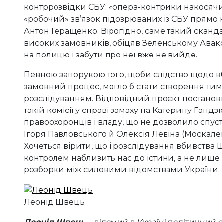
контррозвідки СБУ: «опера-контрики накосячил
«робочий» зв’язок підозрюваних із СБУ прямо 
Антон Геращенко. Вірогідно, саме такий сканд
високих замовників, обіцяв Зеленському Аваков
на полицю і забути про неї вже не вийде.
Певною запорукою того, щоби слідство щодо 
замовний процес, могло б стати створення тимч
розслідуванням. Відповідний проєкт постанови
такій комісії у справі замаху на Катерину Ган
правоохоронців і владу, що не дозволило спус
Ігоря Павловського й Олексія Левіна (Москален
Хочеться вірити, що і розслідування вбивств
контролем наблизить нас до істини, а не лише 
розборки між силовими відомствами України.
Леонід Швець
Леонід Швець
– відомий в Україні політичний 