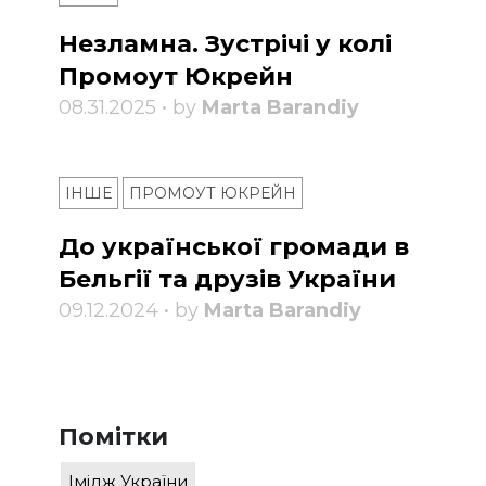
Незламна. Зустрічі у колі
Промоут Юкрейн
08.31.2025 • by
Marta Barandiy
ІНШЕ
ПРОМОУТ ЮКРЕЙН
До української громади в
Бельгії та друзів України
09.12.2024 • by
Marta Barandiy
Помітки
Імідж України