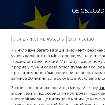
05.05.2020
ОГЛЯД УКРАЇНА БРЮССЕЛЬ
СУСПІЛЬСТВО
Минуло вже багато місяців із моменту резонанс
участь керівництво міністерства, очільники Нац
Президент Зеленський. У такому незвичному ф
прорив у гучній справі, розслідування якої, зд
про затримання «ймовірних виконавців» замах
загинув 20 липня 2016 року від вибуху авто в ц
За три з половиною роки, що минули з часу
за
згори «взяти під особистий контроль» і «доклас
спостерігалося. Це виглядало кричуще через 
вважалося, що відомий білоруський журналіст,