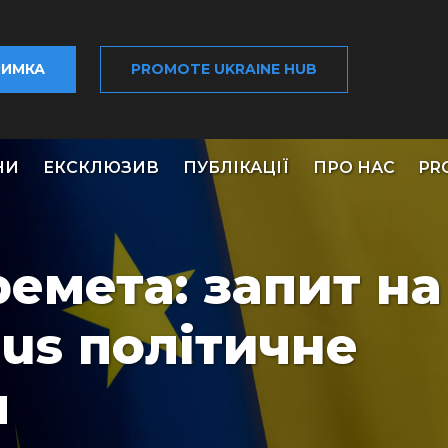
РИМКА
PROMOTE UKRAINE HUB
НИ
ЕКСКЛЮЗИВ
ПУБЛІКАЦІЇ
ПРО НАС
PR
емета: запит на
sus політичне
я