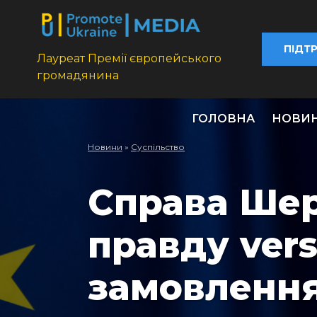
ПІДТ
Лауреат Премії європейського
громадянина
ГОЛОВНА
НОВИ
Новини
»
Суспільство
Справа Шер
правду ver
замовленн