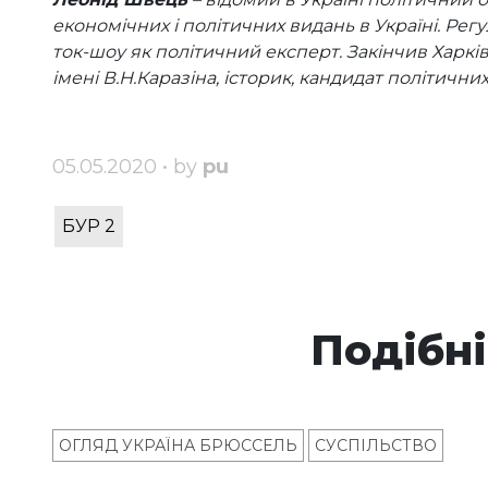
економічних і політичних видань в Україні. Рег
ток-шоу як політичний експерт. Закінчив Харк
імені В.Н.Каразіна, історик, кандидат політичних
05.05.2020 • by
pu
БУР 2
Подібні
ОГЛЯД УКРАЇНА БРЮССЕЛЬ
СУСПІЛЬСТВО