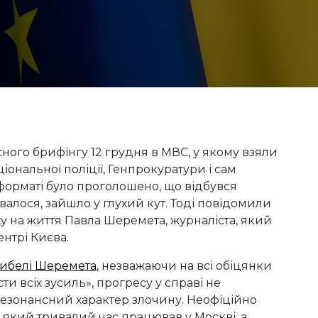
ного брифінгу 12 грудня в МВС, у якому взяли
іональної поліції, Генпрокуратури і сам
орматі було проголошено, що відбувся
авалося, зайшло у глухий кут. Тоді повідомили
у на життя Павла Шеремета, журналіста, який
ентрі Києва.
гибелі Шеремета
, незважаючи на всі обіцянки
ти всіх зусиль», прогресу у справі не
резонансний характер злочину. Неофіційно
 який тривалий час працював у Москві, а