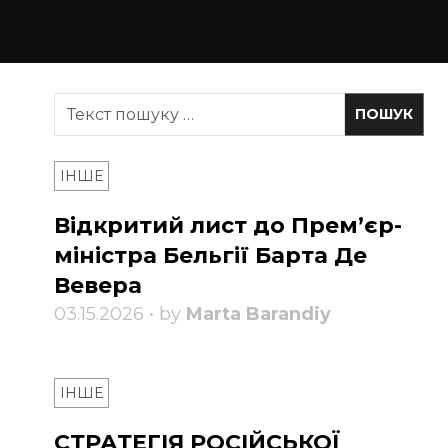
ІНШЕ
Відкритий лист до Прем’єр-
міністра Бельгії Барта Де
Вевера
03.15.2026 • by
Marta Barandiy
ІНШЕ
СТРАТЕГІЯ РОСІЙСЬКОЇ