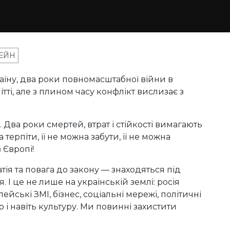
ЕЙН
їну, два роки повномасштабної війни в
ітті, але з плином часу конфлікт вислизає з
 Два роки смертей, втрат і стійкості вимагають
терпіти, її не можна забути, її не можна
 Європі!
ія та повага до закону — знаходяться під
 І це не лише на українській землі: росія
ейські ЗМІ, бізнес, соціальні мережі, політичні
 і навіть культуру. Ми повинні захистити