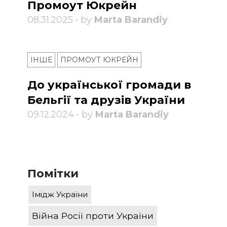
Промоут Юкрейн
08.31.2025 • by
Marta Barandiy
ІНШЕ
ПРОМОУТ ЮКРЕЙН
До української громади в
Бельгії та друзів України
09.12.2024 • by
Marta Barandiy
Помітки
Імідж України
Війна Росії проти України