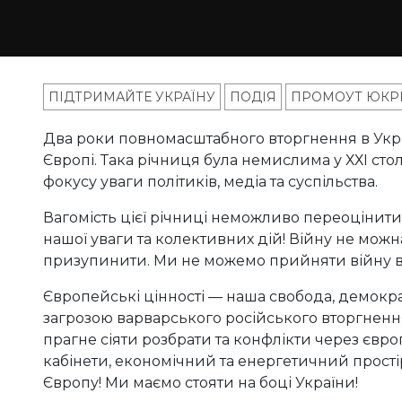
ПІДТРИМАЙТЕ УКРАЇНУ
ПОДІЯ
ПРОМОУТ ЮКР
Два роки повномасштабного вторгнення в Укра
Європі. Така річниця була немислима у ХХІ стол
фокусу уваги політиків, медіа та суспільства.
Вагомість цієї річниці неможливо переоцінити.
нашої уваги та колективних дій! Війну не можна 
призупинити. Ми не можемо прийняти війну в
Європейські цінності — наша свобода, демократ
загрозою варварського російського вторгнення.
прагне сіяти розбрати та конфлікти через європ
кабінети, економічний та енергетичний простір
Європу! Ми маємо стояти на боці України!