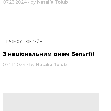
07.23.2024 • by
Natalia Tolub
ПРОМОУТ ЮКРЕЙН
З національним днем ​​Бельгії!
07.21.2024 • by
Natalia Tolub