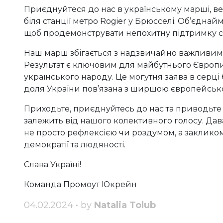
Приєднуйтеся до нас в українському марші, вел
біля станції метро Rogier у Брюсселі. Об’єднай
щоб продемонструвати непохитну підтримку св
Наш марш збігається з надзвичайно важливи
Результат є ключовим для майбутнього Європи, 
українського народу. Це могутня заява в серці
доля України пов’язана з ширшою європейськ
Приходьте, приєднуйтесь до нас та приводьте д
залежить від нашого колективного голосу. Дав
не просто рефлексією чи роздумом, а закликом
демократії та людяності.
Слава Україні!
Команда Промоут Юкрейн
04.02.2024 • by
Natalia Tolub