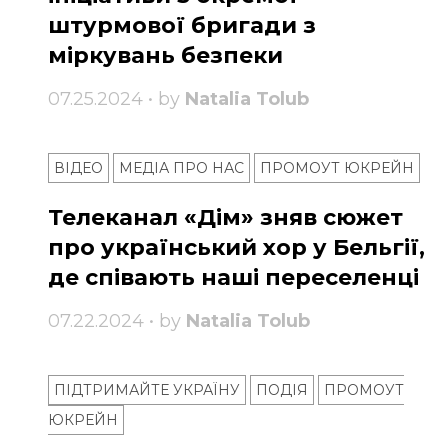
штурмової бригади з
міркувань безпеки
07.25.2024 • by
Natalia Tolub
ВІДЕО
МЕДІА ПРО НАС
ПРОМОУТ ЮКРЕЙН
Телеканал «Дім» зняв сюжет
про український хор у Бельгії,
де співають наші переселенці
07.22.2024 • by
Natalia Tolub
ПІДТРИМАЙТЕ УКРАЇНУ
ПОДІЯ
ПРОМОУТ
ЮКРЕЙН