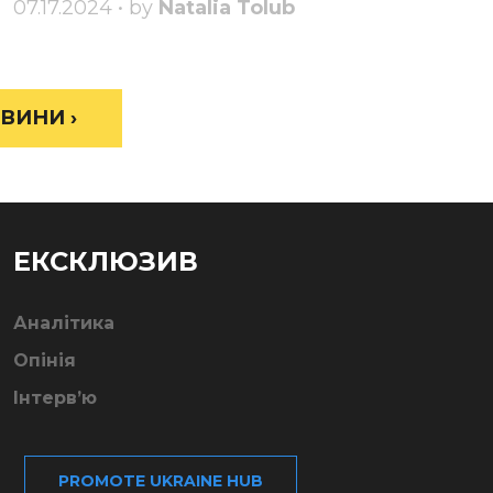
07.17.2024 • by
Natalia Tolub
ВИНИ ›
ЕКСКЛЮЗИВ
Аналітика
Опінія
Інтерв’ю
PROMOTE UKRAINE HUB