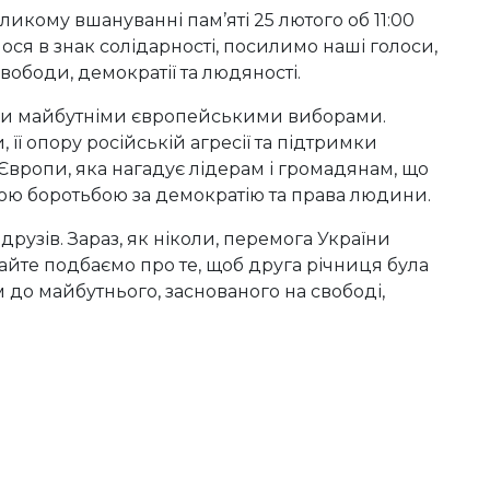
икому вшануванні пам’яті 25 лютого об 11:00
мося в знак солідарності, посилимо наші голоси,
ободи, демократії та людяності.
ми майбутніми європейськими виборами.
її опору російській агресії та підтримки
 Європи, яка нагадує лідерам і громадянам, що
ою боротьбою за демократію та права людини.
рузів. Зараз, як ніколи, перемога України
айте подбаємо про те, щоб друга річниця була
 до майбутнього, заснованого на свободі,