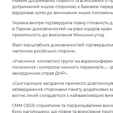
Режим дотримання повного та всеосяжного при
дотриманий іншою стороною, є базовою перед
відкриває шлях до виконання інших положень
Україна вкотре підтвердила повну готовність 
в Парижі домовленостей на рівні лідерів краї
прихильність до виконання Мінських угод.
Факт масштабних домовленостей підтвердили і
частиною російської сторони.
«Учасники контактної групи на відеоконферен
посилення і контролю чинного перемир’я», – ід
закордонних справ ДНР».
«Сьогоднішнє засідання принесло довгоочікува
затвердження сторонами пакету додаткових 
вогню, який складається з найважливіших вимо
СММ ОБСЄ сприятиме та підтримуватиме викона
було наголошено, що повне та всеосяжне при