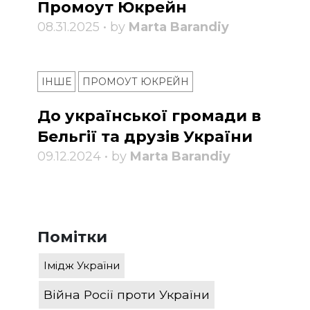
Промоут Юкрейн
08.31.2025 • by
Marta Barandiy
ІНШЕ
ПРОМОУТ ЮКРЕЙН
До української громади в
Бельгії та друзів України
09.12.2024 • by
Marta Barandiy
Помітки
Імідж України
Війна Росії проти України