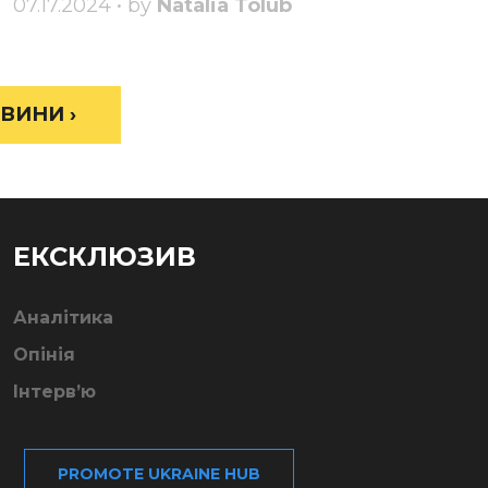
07.17.2024 • by
Natalia Tolub
ВИНИ ›
ЕКСКЛЮЗИВ
Аналітика
Опінія
Інтерв’ю
PROMOTE UKRAINE HUB