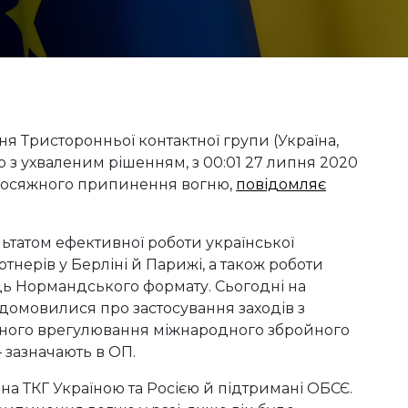
ня Тристоронньої контактної групи (Україна,
но з ухваленим рішенням, з 00:01 27 липня 2020
сеосяжного припинення вогню,
повідомляє
ьтатом ефективної роботи української
нерів у Берліні й Парижі, а також роботи
иць Нормандського формату. Сьогодні на
домовилися про застосування заходів з
ного врегулювання міжнародного збройного
– зазначають в ОП.
на ТКГ Україною та Росією й підтримані ОБСЄ.