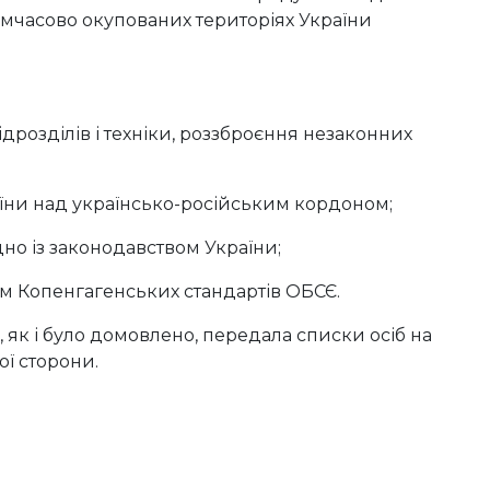
мчасово окупованих територіях України
озділів і техніки, роззброєння незаконних
ни над українсько-російським кордоном;
 із законодавством України;
Копенгагенських стандартів ОБСЄ.
, як і було домовлено, передала списки осіб на
ої сторони.