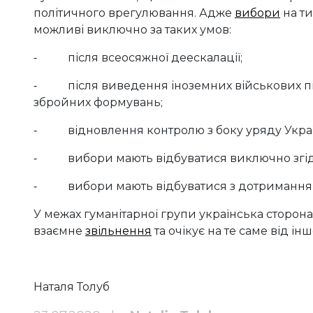
політичного врегулювання. Адже
вибори
на ти
можливі виключно за таких умов:
⁃ після всеосяжної деескалації;
⁃ після виведення іноземних військових підр
збройних формувань;
⁃ відновлення контролю з боку уряду Украї
⁃ вибори мають відбуватися виключно згідно
⁃ вибори мають відбуватися з дотриманням 
У межах гуманітарної групи українська сторона
взаємне
звільнення
та очікує на те саме від інш
Наталя Толуб