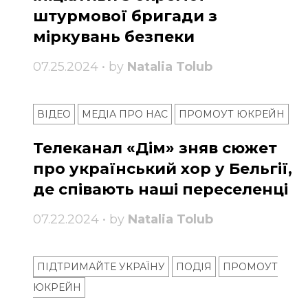
штурмової бригади з
міркувань безпеки
07.25.2024 • by
Natalia Tolub
ВІДЕО
МЕДІА ПРО НАС
ПРОМОУТ ЮКРЕЙН
Телеканал «Дім» зняв сюжет
про український хор у Бельгії,
де співають наші переселенці
07.22.2024 • by
Natalia Tolub
ПІДТРИМАЙТЕ УКРАЇНУ
ПОДІЯ
ПРОМОУТ
ЮКРЕЙН