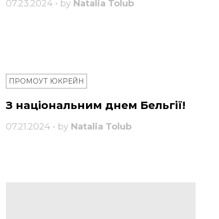
07.23.2024 • by
Natalia Tolub
ПРОМОУТ ЮКРЕЙН
З національним днем ​​Бельгії!
07.21.2024 • by
Natalia Tolub