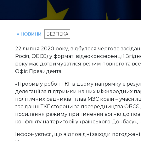
● НОВИНИ
БЕЗПЕКА
22 липня 2020 року, відбулося чергове засідан
Росія, ОБСЄ) у форматі відеоконференції. Згід
року має дотримуватися режим повного та в
Офіс Президента.
«Прорив у роботі
ТКГ
в цьому напрямку є резул
делегації за підтримки наших міжнародних парт
політичних радників і глав МЗС країн – учасн
засіданні ТКГ сторони за посередництва ОБСЄ 
посилення режиму припинення вогню до пов
конфлікту на території українського Донбасу», 
Інформується, що відповідні заходи погоджені 