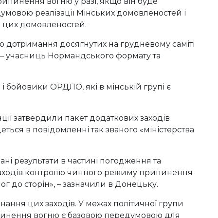
пинення вогню у разі, якщо він буде
умовою реалізації Мінських домовленостей і
 цих домовленостей.
до дотримання досягнутих на грудневому саміті
н – учасниць Нормандського формату та
 бойовики ОРДЛО, які в мінській групі є
ції затвердили пакет додаткових заходів
еться в повідомленні так званого «міністерства
ні результати в частині погодження та
заходів контролю чинного режиму припинення
г до сторін», – зазначили в Донецьку.
ння цих заходів. У межах політичної групи
пинення вогню є базовою передумовою для