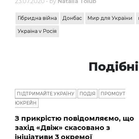
23.07.2020 • by
Natalia Tolub
Гібридна війна
Донбас
Мир для України
Україна v Росія
Подібні
ПІДТРИМАЙТЕ УКРАЇНУ
ПОДІЯ
ПРОМОУТ
ЮКРЕЙН
З прикрістю повідомляємо, що
захід «Двіж» скасовано з
ініціативи 3 окремої