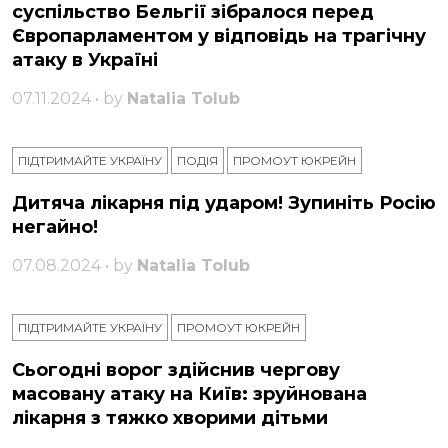
суспільство Бельгії зібралося перед
Європарламентом у відповідь на трагічну
атаку в Україні
07.11.2024 • by
Natalia Tolub
ПІДТРИМАЙТЕ УКРАЇНУ
ПОДІЯ
ПРОМОУТ ЮКРЕЙН
Дитяча лікарня під ударом! Зупиніть Росію
негайно!
07.08.2024 • by
Natalia Tolub
ПІДТРИМАЙТЕ УКРАЇНУ
ПРОМОУТ ЮКРЕЙН
Сьогодні ворог здійснив чергову
масовану атаку на Київ: зруйнована
лікарня з тяжко хворими дітьми