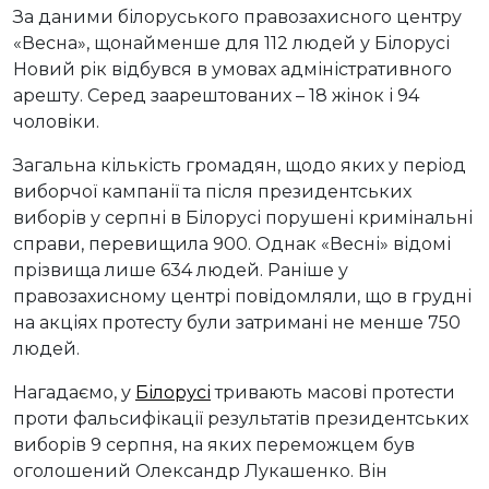
За даними білоруського правозахисного центру
«Весна», щонайменше для 112 людей у Білорусі
Новий рік відбувся в умовах адміністративного
арешту. Серед заарештованих – 18 жінок і 94
чоловіки.
Загальна кількість громадян, щодо яких у період
виборчої кампанії та після президентських
виборів у серпні в Білорусі порушені кримінальні
справи, перевищила 900. Однак «Весні» відомі
прізвища лише 634 людей. Раніше у
правозахисному центрі повідомляли, що в грудні
на акціях протесту були затримані не менше 750
людей.
Нагадаємо, у
Білорусі
тривають масові протести
проти фальсифікації результатів президентських
виборів 9 серпня, на яких переможцем був
оголошений Олександр Лукашенко. Він