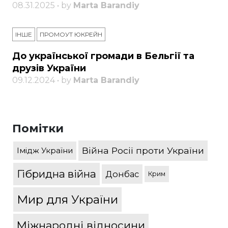
08.31.2025 • by
Marta Barandiy
ІНШЕ
ПРОМОУТ ЮКРЕЙН
До української громади в Бельгії та
друзів України
09.12.2024 • by
Marta Barandiy
Помітки
Війна Росії проти України
Імідж України
Гібридна війна
Донбас
Крим
Мир для України
Міжнародні відносини