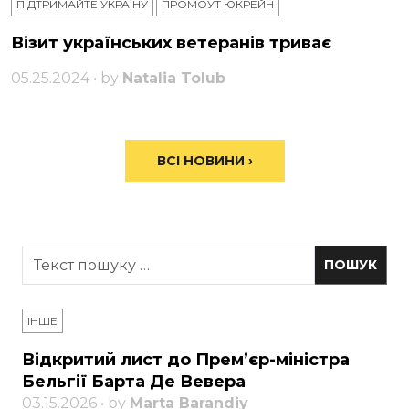
ПІДТРИМАЙТЕ УКРАЇНУ
ПРОМОУТ ЮКРЕЙН
Візит українських ветеранів триває
05.25.2024 • by
Natalia Tolub
ВСІ НОВИНИ ›
ІНШЕ
Відкритий лист до Прем’єр-міністра
Бельгії Барта Де Вевера
03.15.2026 • by
Marta Barandiy