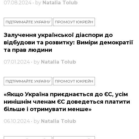
07.08.2024 • by
Natalia Tolub
ПІДТРИМАЙТЕ УКРАЇНУ
ПРОМОУТ ЮКРЕЙН
Залучення української діаспори до
відбудови та розвитку: Виміри демократії
та прав людини
07.01.2024 • by
Natalia Tolub
ПІДТРИМАЙТЕ УКРАЇНУ
ПРОМОУТ ЮКРЕЙН
«Якщо Україна приєднається до ЄС, усім
нинішнім членам ЄС доведеться платити
більше і отримувати менше»
06.10.2024 • by
Natalia Tolub