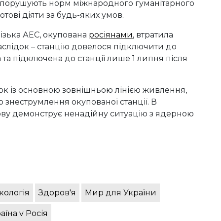
е порушують норм міжнародного гуманітарного
отові діяти за будь-яких умов.
ізька АЕС, окупована
росіянами
, втратила
наслідок – станцію довелося підключити до
а та підключена до станції лише 1 липня після
ок із основною зовнішньою лінією живлення,
 знеструмлення окупованої станції. В
нову демонструє ненадійну ситуацію з ядерною
кологія
Здоров'я
Мир для України
аїна v Росія