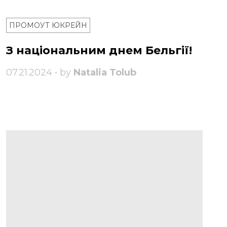
ПРОМОУТ ЮКРЕЙН
З національним днем ​​Бельгії!
07.21.2024 • by
Natalia Tolub