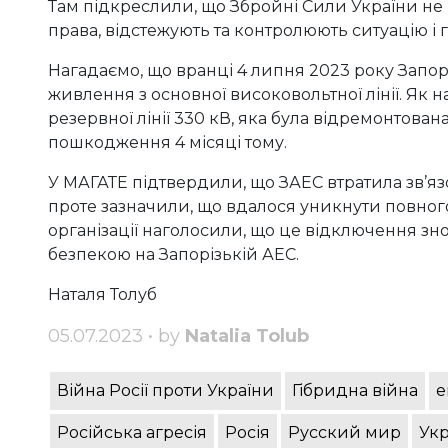
Там підкреслили, що Збройні Сили України н
права, відстежують та контролюють ситуацію і г
Нагадаємо, що вранці 4 липня 2023 року Запор
живлення з основної високовольтної лінії. Як 
резервної лінії 330 кВ, яка була відремонтован
пошкодження 4 місяці тому.
У МАГАТЕ підтвердили, що ЗАЕС втратила зв’яз
проте зазначили, що вдалося уникнути повного
організації наголосили, що це відключення з
безпекою на Запорізькій АЕС.
Наталя Толуб
05.07.2023 • by
Natalia Tolub
Війна Росії проти України
Гібридна війна
е
Російська агресія
Росія
Русский мир
Укр