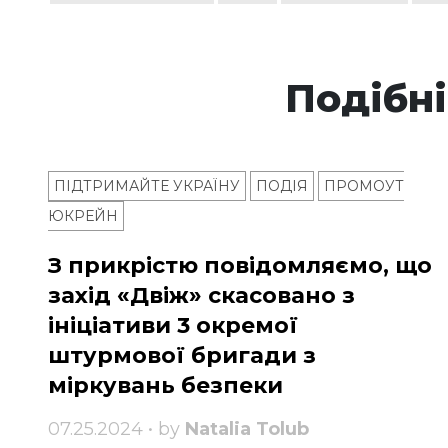
Подібні
ПІДТРИМАЙТЕ УКРАЇНУ
ПОДІЯ
ПРОМОУТ
ЮКРЕЙН
З прикрістю повідомляємо, що
захід «Двіж» скасовано з
ініціативи 3 окремої
штурмової бригади з
міркувань безпеки
07.25.2024 • by
Natalia Tolub