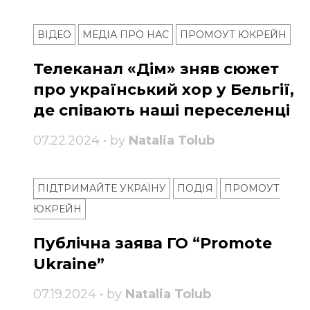
ВІДЕО
МЕДІА ПРО НАС
ПРОМОУТ ЮКРЕЙН
Телеканал «Дім» зняв сюжет
про український хор у Бельгії,
де співають наші переселенці
07.22.2024 • by
Natalia Tolub
ПІДТРИМАЙТЕ УКРАЇНУ
ПОДІЯ
ПРОМОУТ
ЮКРЕЙН
Публічна заява ГО “Promote
Ukraine”
07.19.2024 • by
Natalia Tolub