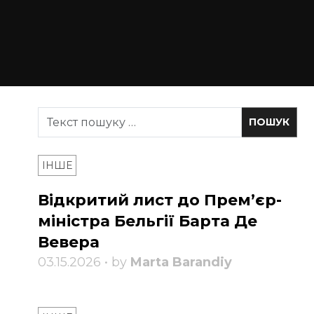
ІНШЕ
Відкритий лист до Прем’єр-
міністра Бельгії Барта Де
Вевера
03.15.2026 • by
Marta Barandiy