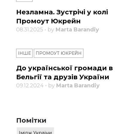
Незламна. Зустрічі у колі
Промоут Юкрейн
08.31.2025 • by
Marta Barandiy
ІНШЕ
ПРОМОУТ ЮКРЕЙН
До української громади в
Бельгії та друзів України
09.12.2024 • by
Marta Barandiy
Помітки
Імідж України