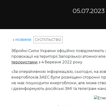
05.07.2023
● НОВИНИ
СУСПІЛЬСТВО
Збройні Сили України офіційно повідомляють
провокації на території Запорізької атомної ел
терористами
з 4 березня 2022 року.
«За оперативною інформацією, сьогодні, на зовн
енергоблоків ЗАЕС були розміщені сторонні пре
не має пошкодити енергоблоки, але може створ
і дезінформують російські ЗМІ та телеграм-кана