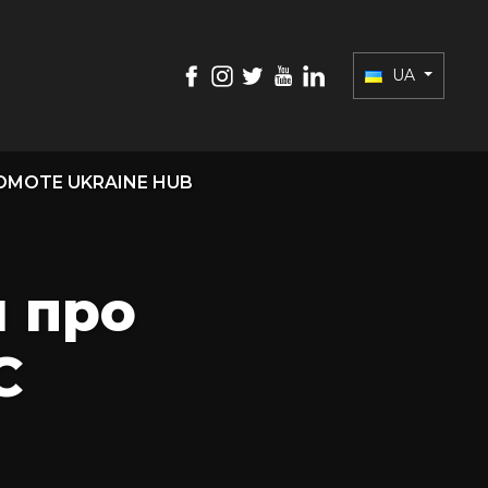
UA
OMOTE UKRAINE HUB
и про
С