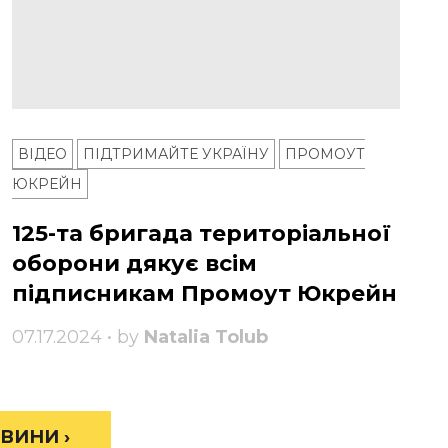
ВІДЕО
ПІДТРИМАЙТЕ УКРАЇНУ
ПРОМОУТ
ЮКРЕЙН
125-та бригада територіальної
оборони дякує всім
підписникам Промоут Юкрейн
07.17.2024 • by
Natalia Tolub
ВИНИ ›