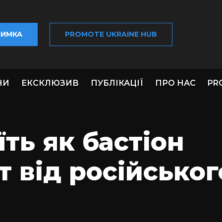
РИМКА
PROMOTE UKRAINE HUB
НИ
ЕКСКЛЮЗИВ
ПУБЛІКАЦІЇ
ПРО НАС
PR
їть як бастіон
т від російськог