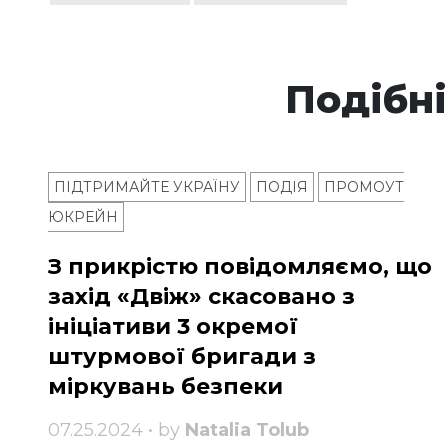
Подібні
ПІДТРИМАЙТЕ УКРАЇНУ
ПОДІЯ
ПРОМОУТ
ЮКРЕЙН
З прикрістю повідомляємо, що
захід «Двіж» скасовано з
ініціативи 3 окремої
штурмової бригади з
міркувань безпеки
07.25.2024 • by
Natalia Tolub