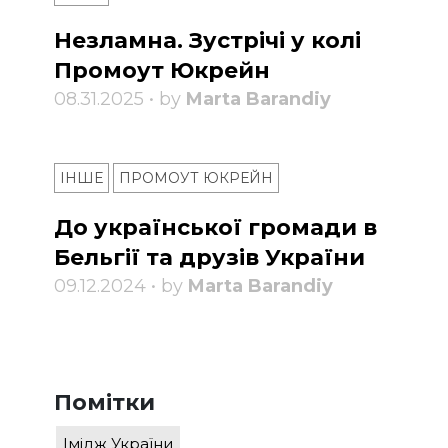
Незламна. Зустрічі у колі
Промоут Юкрейн
08.31.2025 • by
Marta Barandiy
ІНШЕ
ПРОМОУТ ЮКРЕЙН
До української громади в
Бельгії та друзів України
09.12.2024 • by
Marta Barandiy
Помітки
Імідж України