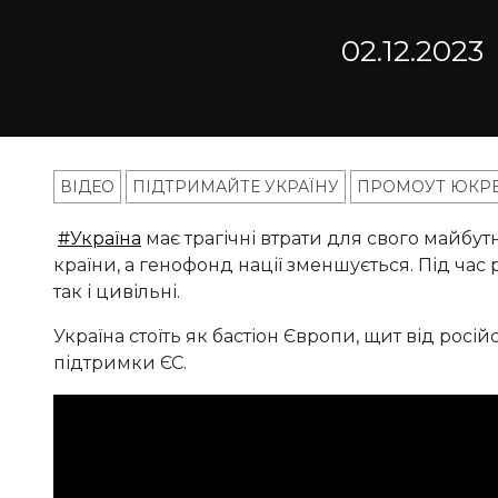
02.12.2023
ВІДЕО
ПІДТРИМАЙТЕ УКРАЇНУ
ПРОМОУТ ЮКР
#Україна
має трагічні втрати для свого майбутн
країни, а генофонд нації зменшується. Під час 
так і цивільні.
Україна стоїть як бастіон Європи, щит від росі
підтримки ЄС.