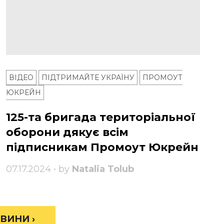
ВІДЕО
ПІДТРИМАЙТЕ УКРАЇНУ
ПРОМОУТ
ЮКРЕЙН
125-та бригада територіальної
оборони дякує всім
підписникам Промоут Юкрейн
07.17.2024 • by
Natalia Tolub
ВИНИ ›