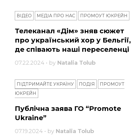
ВІДЕО
МЕДІА ПРО НАС
ПРОМОУТ ЮКРЕЙН
Телеканал «Дім» зняв сюжет
про український хор у Бельгії,
де співають наші переселенці
07.22.2024 • by
Natalia Tolub
ПІДТРИМАЙТЕ УКРАЇНУ
ПОДІЯ
ПРОМОУТ
ЮКРЕЙН
Публічна заява ГО “Promote
Ukraine”
07.19.2024 • by
Natalia Tolub