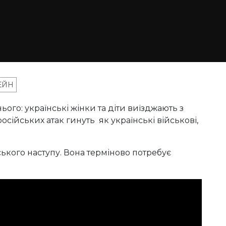
ЕЙН
ього: українські жінки та діти виїзджають з
російських атак гинуть як українські військові,
йського наступу. Вона терміново потребує