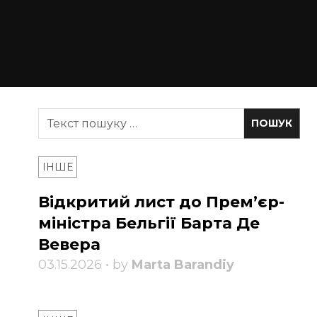
ІНШЕ
Відкритий лист до Прем’єр-
міністра Бельгії Барта Де
Вевера
03.15.2026 • by
Marta Barandiy