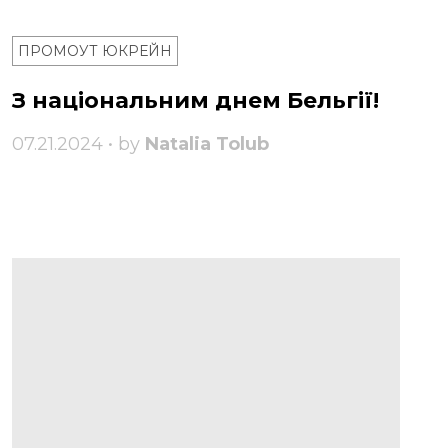
ПРОМОУТ ЮКРЕЙН
З національним днем ​​Бельгії!
07.21.2024 • by
Natalia Tolub