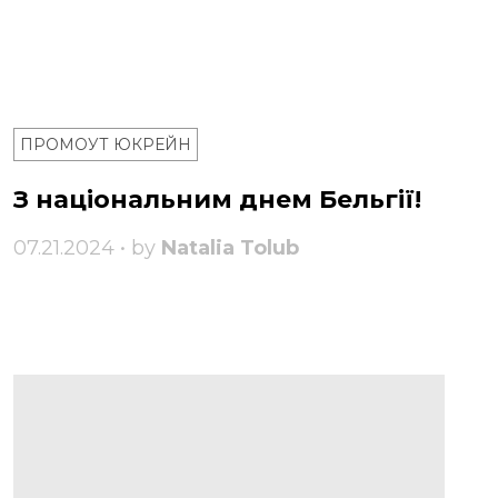
ПРОМОУТ ЮКРЕЙН
З національним днем ​​Бельгії!
07.21.2024 • by
Natalia Tolub