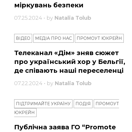
міркувань безпеки
07.25.2024 • by
Natalia Tolub
ВІДЕО
МЕДІА ПРО НАС
ПРОМОУТ ЮКРЕЙН
Телеканал «Дім» зняв сюжет
про український хор у Бельгії,
де співають наші переселенці
07.22.2024 • by
Natalia Tolub
ПІДТРИМАЙТЕ УКРАЇНУ
ПОДІЯ
ПРОМОУТ
ЮКРЕЙН
Публічна заява ГО “Promote