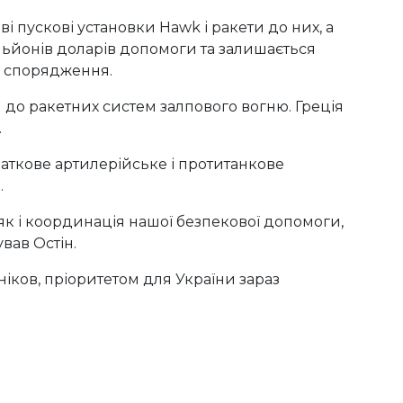
ві пускові установки Hawk і ракети до них, а
льйонів доларів допомоги та залишається
о спорядження.
 до ракетних систем залпового вогню. Греція
.
даткове артилерійське і протитанкове
.
як і координація нашої безпекової допомоги,
вав Остін.
іков, пріоритетом для України зараз