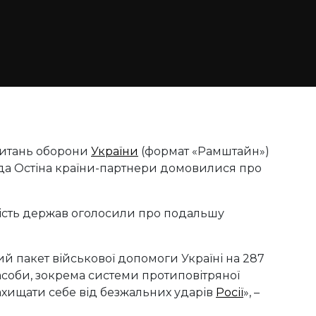
 питань оборони
України
(формат «Рамштайн»)
да Остіна країни-партнери домовилися про
шість держав оголосили про подальшу
ий пакет військової допомоги Україні на 287
засоби, зокрема системи протиповітряної
ахищати себе від безжальних ударів
Росії
», –