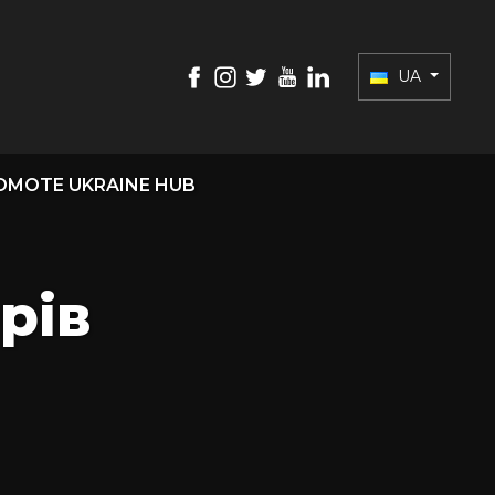
UA
OMOTE UKRAINE HUB
рів