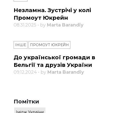
Незламна. Зустрічі у колі
Промоут Юкрейн
08.31.2025 • by
Marta Barandiy
ІНШЕ
ПРОМОУТ ЮКРЕЙН
До української громади в
Бельгії та друзів України
09.12.2024 • by
Marta Barandiy
Помітки
Імідж України