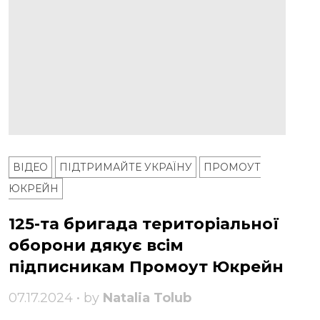
ВІДЕО
ПІДТРИМАЙТЕ УКРАЇНУ
ПРОМОУТ
ЮКРЕЙН
125-та бригада територіальної
оборони дякує всім
підписникам Промоут Юкрейн
07.17.2024 • by
Natalia Tolub