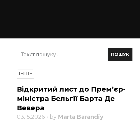
ІНШЕ
Відкритий лист до Прем’єр-
міністра Бельгії Барта Де
Вевера
03.15.2026 • by
Marta Barandiy