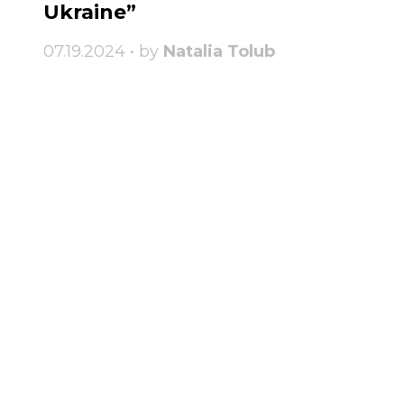
Ukraine”
07.19.2024 • by
Natalia Tolub