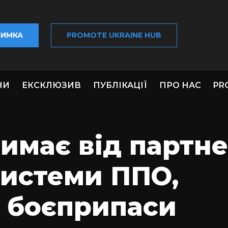
РИМКА
PROMOTE UKRAINE HUB
НИ
ЕКСКЛЮЗИВ
ПУБЛІКАЦІЇ
ПРО НАС
PR
римає від партне
системи ППО,
і боєприпаси