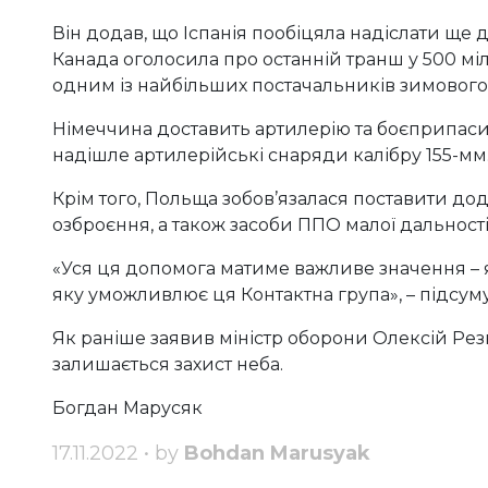
Він додав, що Іспанія пообіцяла надіслати ще д
Канада оголосила про останній транш у 500 мі
одним із найбільших постачальників зимовог
Німеччина доставить артилерію та боєприпаси
надішле артилерійські снаряди калібру 155-мм
Крім того, Польща зобов’язалася поставити до
озброєння, а також засоби ППО малої дальності
«Уся ця допомога матиме важливе значення – 
яку уможливлює ця Контактна група», – підсуму
Як раніше заявив міністр оборони Олексій Резн
залишається захист неба.
Богдан Марусяк
17.11.2022 • by
Bohdan Marusyak