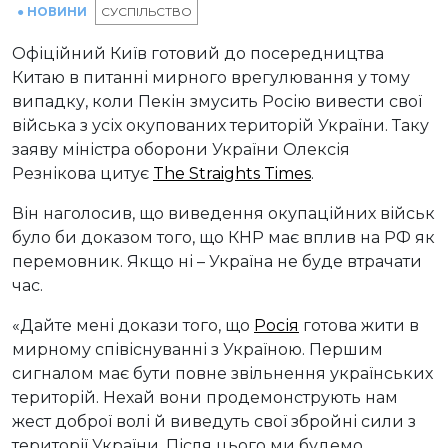
● НОВИНИ
СУСПІЛЬСТВО
Офіційний Київ готовий до посередництва
Китаю в питанні мирного врегулювання у тому
випадку, коли Пекін змусить Росію вивести свої
війська з усіх окупованих територій України. Таку
заяву міністра оборони України Олексія
Резнікова цитує
The Straights Times
.
Він наголосив, що виведення окупаційних військ
було би доказом того, що КНР має вплив на РФ як
перемовник. Якщо ні – Україна не буде втрачати
час.
«Дайте мені докази того, що
Росія
готова жити в
мирному співіснуванні з Україною. Першим
сигналом має бути повне звільнення українських
територій. Нехай вони продемонструють нам
жест доброї волі й виведуть свої збройні сили з
території України. Після цього ми будемо