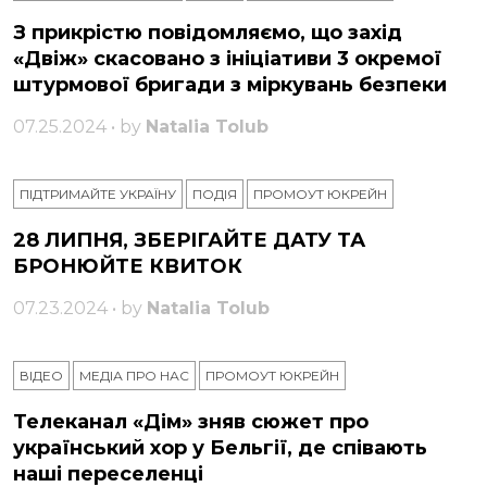
З прикрістю повідомляємо, що захід
«Двіж» скасовано з ініціативи 3 окремої
штурмової бригади з міркувань безпеки
07.25.2024 • by
Natalia Tolub
ПІДТРИМАЙТЕ УКРАЇНУ
ПОДІЯ
ПРОМОУТ ЮКРЕЙН
28 ЛИПНЯ, ЗБЕРІГАЙТЕ ДАТУ ТА
БРОНЮЙТЕ КВИТОК
07.23.2024 • by
Natalia Tolub
ВІДЕО
МЕДІА ПРО НАС
ПРОМОУТ ЮКРЕЙН
Телеканал «Дім» зняв сюжет про
український хор у Бельгії, де співають
наші переселенці