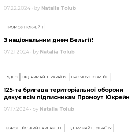
07.22.2024 • by
Natalia Tolub
ПРОМОУТ ЮКРЕЙН
З національним днем ​​Бельгії!
07.21.2024 • by
Natalia Tolub
ВІДЕО
ПІДТРИМАЙТЕ УКРАЇНУ
ПРОМОУТ ЮКРЕЙН
125-та бригада територіальної оборони
дякує всім підписникам Промоут Юкрейн
07.17.2024 • by
Natalia Tolub
ЄВРОПЕЙСЬКИЙ ПАРЛАМЕНТ
ПІДТРИМАЙТЕ УКРАЇНУ