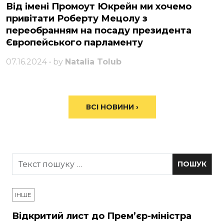
Від імені Промоут Юкрейн ми хочемо
привітати Роберту Мецолу з
переобранням на посаду президента
Європейського парламенту
07.16.2024 • by
Natalia Tolub
ВСІ НОВИНИ ›
ІНШЕ
Відкритий лист до Прем’єр-міністра