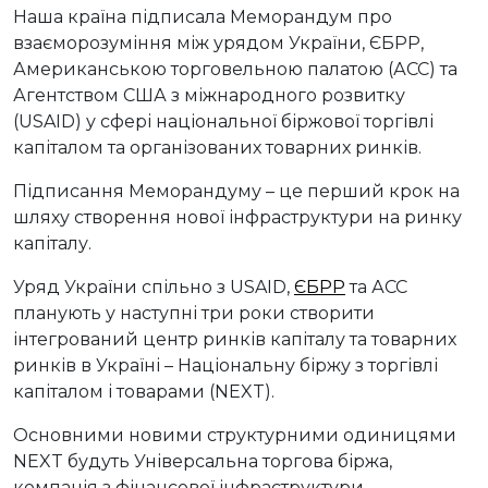
Наша країна підписала Меморандум про
взаєморозуміння між урядом України, ЄБРР,
Американською торговельною палатою (АСС) та
Агентством США з міжнародного розвитку
(USAID) у сфері національної біржової торгівлі
капіталом та організованих товарних ринків.
Підписання Меморандуму – це перший крок на
шляху створення нової інфраструктури на ринку
капіталу.
Уряд України спільно з USAID,
ЄБРР
та АСС
планують у наступні три роки створити
інтегрований центр ринків капіталу та товарних
ринків в Україні – Національну біржу з торгівлі
капіталом і товарами (NEXT).
Основними новими структурними одиницями
NEXT будуть Універсальна торгова біржа,
компанія з фінансової інфраструктури