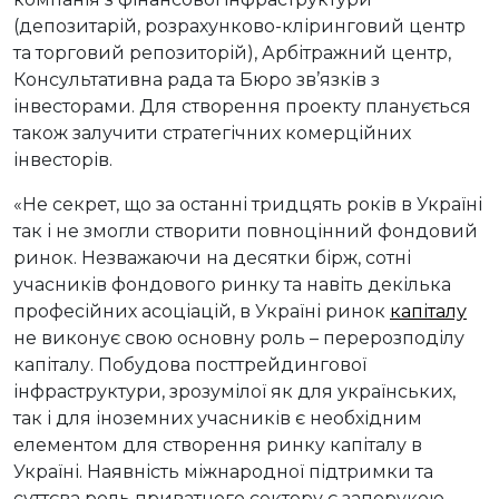
(депозитарій, розрахунково-кліринговий центр
та торговий репозиторій), Арбітражний центр,
Консультативна рада та Бюро зв’язків з
інвесторами. Для створення проекту планується
також залучити стратегічних комерційних
інвесторів.
«Не секрет, що за останні тридцять років в Україні
так і не змогли створити повноцінний фондовий
ринок. Незважаючи на десятки бірж, сотні
учасників фондового ринку та навіть декілька
професійних асоціацій, в Україні ринок
капіталу
не виконує свою основну роль – перерозподілу
капіталу. Побудова посттрейдингової
інфраструктури, зрозумілої як для українських,
так і для іноземних учасників є необхідним
елементом для створення ринку капіталу в
Україні. Наявність міжнародної підтримки та
суттєва роль приватного сектору є запорукою