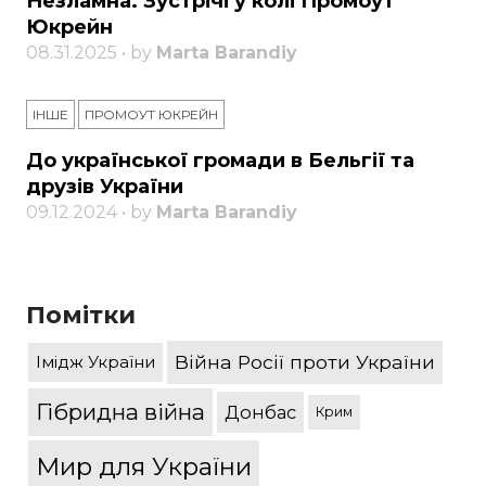
Незламна. Зустрічі у колі Промоут
Юкрейн
08.31.2025 • by
Marta Barandiy
ІНШЕ
ПРОМОУТ ЮКРЕЙН
До української громади в Бельгії та
друзів України
09.12.2024 • by
Marta Barandiy
Помітки
Війна Росії проти України
Імідж України
Гібридна війна
Донбас
Крим
Мир для України