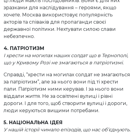
ці люди мають послідовників. Вони є для них
зразками для наслідування – героями, якщо
хочете. Москва використовує популярність
акторів та співаків для пропаганди своєї
державної політики. Нехтувати силою слави
небезпечно.
4. ПАТРІОТИЗМ
І хрести на могилах наших солдат що в Тернополі,
що у Кривому Розі не змагаються в патріотизмі.
Справді, “хрести на могилах солдат не змагаються
за патріотизм”, але за нього вони під ті хрести
пали. Патріотизм ними керував. І за нього вони
віддали життя. Не за освітлені вулиці і рівні
дороги. І для того, щоб створити вулиці і дороги,
люди керуються вищими потребами.
5. НАЦІОНАЛЬНА ІДЕЯ
У нашій історії чимало епізодів, що нас об’єднують.