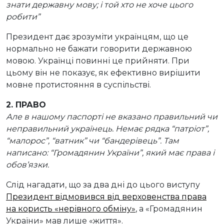
знати державну мову; і той хто не хоче цього
робити”
Президент дає зрозуміти українцям, що це
нормально не бажати говорити державною
мовою. Українці повинні це прийняти. При
цьому він не показує, як ефективно вирішити
мовне протистояння в суспільстві.
2. ПРАВО
Але в нашому паспорті не вказано правильний чи
неправильний українець. Немає рядка “патріот”,
“малорос”, “ватник” чи “бандерівець”. Там
написано: “Громадянин України”, який має права і
обов’язки.
Слід нагадати, що за два дні до цього виступу
Президент відмовився від верховенства права
на користь «нерівного обміну»
, а «Громадянин
України» мав лише «життя».