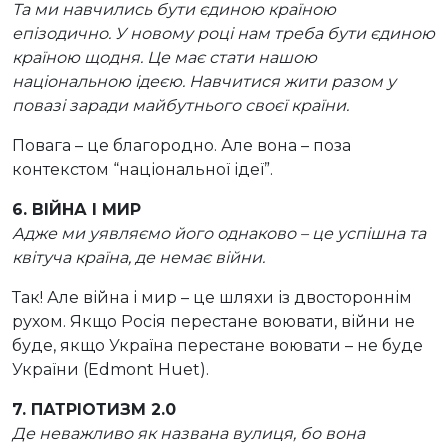
Та ми навчились бути єдиною країною
епізодично. У новому році нам треба бути єдиною
країною щодня. Це має стати нашою
національною ідеєю. Навчитися жити разом у
повазі заради майбутнього своєї країни.
Повага – це благородно. Але вона – поза
контекстом “національної ідеї”.
6. ВІЙНА І МИР
Адже ми уявляємо його однаково – це успішна та
квітуча країна, де немає війни.
Так! Але війна і мир – це шляхи із двостороннім
рухом. Якщо Росія перестане воювати, війни не
буде, якщо Україна перестане воювати – не буде
України (Edmont Huet).
7. ПАТРІОТИЗМ 2.0
Де неважливо як названа вулиця, бо вона