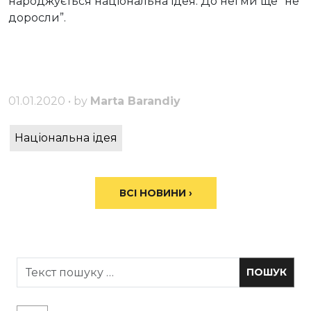
народжується національна ідея. До неї ми ще “не
доросли”.
01.01.2020 • by
Marta Barandiy
Національна ідея
ВСІ НОВИНИ ›