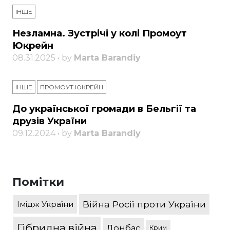
ІНШЕ
Незламна. Зустрічі у колі Промоут
Юкрейн
08.31.2025 • by
Marta Barandiy
ІНШЕ
ПРОМОУТ ЮКРЕЙН
До української громади в Бельгії та
друзів України
09.12.2024 • by
Marta Barandiy
Помітки
Війна Росії проти України
Імідж України
Гібридна війна
Донбас
Крим