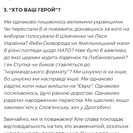
3. “ХТО ВАШ ГЕРОЙ”?
Ми однаково пишаємось великими українцями.
Чи перестали б їх поважати, дізнавшись за кого на
виборах голосували б Шевченко чи Леся
Українка? Якби Сковорода чи Хмельницький мали
б різні погляди щодо НАТО? Нам було б важливо,
до якої церкви ходять Каденюк та Лобановський?
І як Ступка чи Биков ставляться до
“нормандського формату”? Ми цінуємо їх за інше,
бо цінуємо ми насправді інше. Ми однаково
раділи, коли наші вийшли на “Євро”. Однаково
посміхаємось, їдучі рівною дорогою. Однаково
радіємо народженню первістка. Ми щасливі, якщо
закохані хоч у Слов’янську, хоч у Дрогобичі.
Звичайно, ми їх поважаємо! Але слава покладає
відповідальність на тих, хто знаменитий, оскільки