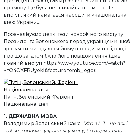
президента Володимир Зеленський виголосив
промову. Це була не звичайна промова. Це
виступ, який намагався народити «національну
ідею України».
Проаналізуємо деякі тези новорічного виступу
Президента Зеленського перед українцями, щоб
зрозуміти, чи вдалося йому породити цю ідею, і
про що загалом було його повідомлення (див.
повний виступ https://www.youtube.com/watch?
v=O4OXFRUyokI&feature=emb_logo):
Путін, Зеленський, Фаріон і
Національна Ідея
1. ДЕРЖАВНА МОВА
Володимир Зеленський каже:
“Хто я? Я – це всі: і
той, хто вивчив українську мову, бо нормально –