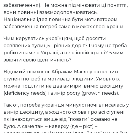
забезпечення). Не можна підмінювати ці поняття,
вони повинні взаємодоповнюватись.
Національна ідея повинна бути мотиватором
забезпечення потреб саме в межах своєї країни.
Чим керуватись українцям, щоб досягти
освітлених вулиць і рівних доріг? І чому це треба
робити саме в Україні, а не в іншій країні? З чим
звіряти свою ідентичність?
Відомий психолог Абрахам Маслоу окреслив
ступені потреб та мотивації людини. Умовно їх
можна поділити на два виміри: вимір дефіциту
(deficiency needs) і вимір росту (growth needs).
Так от, потреба українця минулої ночі вписалась у
вимір дефіциту, а жодного слова про всі ступені,
які знаходяться вище від “поваги” сказано не
було. А саме там – наверху (де – ріст) –