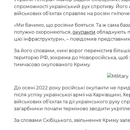
спроможності український рух спротиву. Його
військових об’єктах справляє на росіян гнітюч
«Ми бачимо, що росіяни бояться. Та ж сама база 
потужно охороняються,
окупанти
обладнують по
цієї інфраструктури», – повідомив представник
За його словами, нині ворог перемістив більші
територію РФ, зокрема до Новоросійська, щоб 
тимчасово окупованого Криму.
До осені 2022 року російські окупанти не при
після успіху української армії на Харківщині, Х
військових об’єктах та дії українського руху с
загарбники почали терміново зводити укріпле
За словами Скібіцького, звільнення Криму зал