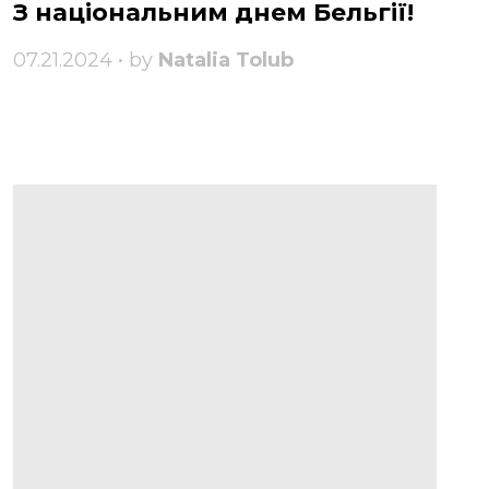
З національним днем ​​Бельгії!
07.21.2024 • by
Natalia Tolub