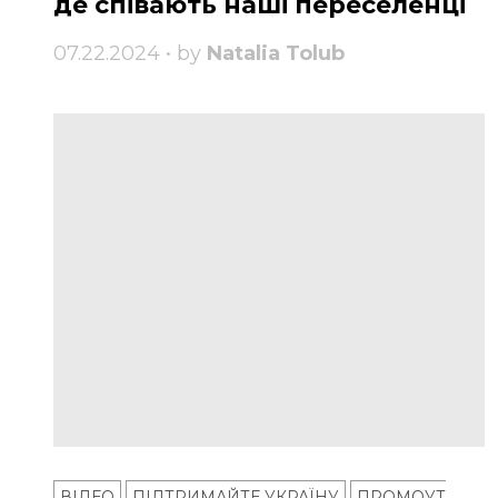
де співають наші переселенці
07.22.2024 • by
Natalia Tolub
ВІДЕО
ПІДТРИМАЙТЕ УКРАЇНУ
ПРОМОУТ