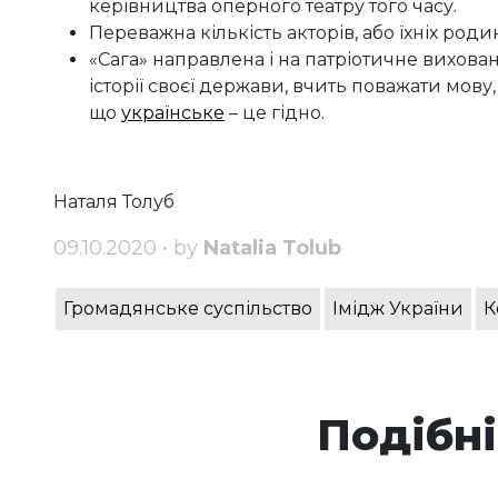
керівництва оперного театру того часу.
Переважна кількість акторів, або їхніх роди
«Сага» направлена і на патріотичне вихованн
історії своєї держави, вчить поважати мову, 
що
українське
– це гідно.
Наталя Толуб
09.10.2020 • by
Natalia Tolub
Громадянське суспільство
Імідж України
К
Подібні