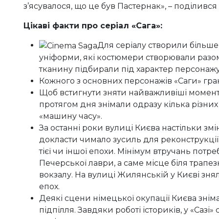
з’ясувалося, що це був Пастернак», – поділився
Цікаві факти про серіал «Сага»:
Для серіалу створили більше 
уніформи, які костюмери створювали разом
тканину підбирали під характер персонажу
Кожного з основних персонажів «Саги» граю
Щоб встигнути зняти найважливіші моменти у
протягом дня знімали одразу кілька різн
«машину часу».
За останні роки вулиці Києва настільки зм
докласти чимало зусиль для реконструкції
тієї чи іншої епохи. Мінімум втручань потр
Печерської лаври, а саме місце біля трапе
вокзалу. На вулиці Жилянській у Києві знял
епох.
Деякі сцени німецької окупації Києва зніма
підпілля. Завдяки роботі істориків, у «Сазі