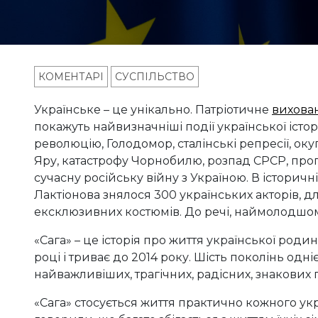
КОМЕНТАРІ
СУСПІЛЬСТВО
Українське – це унікально. Патріотичне
вихова
покажуть найвизначніші події української історі
революцію, Голодомор, сталінські репресії, оку
Яру, катастрофу Чорнобилю, розпад СРСР, про
сучасну російську війну з Україною. В історич
Лактіонова знялося 300 українських акторів, дл
ексклюзивних костюмів. До речі, наймолодшому
«Сага» – це історія про життя української роди
році і триває до 2014 року. Шість поколінь одн
найважливіших, трагічних, радісних, знакових п
«Сага» стосується життя практично кожного у