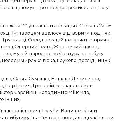
імей. Цей серіал – драма, що складається з
їною в цілому», – розповідає режисер серіалу
ніж на 70 унікальних локаціях. Серіал «Сага»
яд. Тут творцям вдалося відтворити події, які
, Трускавці. Серед локацій не тільки історичні
енника, Оперний театр, Жовтневий палац,
гово, музей народної архітектури та побуту
 Володимирська гірка, науково-дослідницькі
вцева, Ольга Сумська, Наталка Денисенко,
а, Ігор Пазич, Григорій Бакланов, Яков
 Віктор Сарайкін, Володимир Міняйло,
о інших.
ійськово-історичні клуби. Вони не тільки
 атрибутику і навіть транспорт, але деякі члени