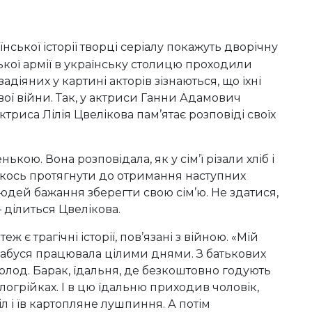
ської історії творці серіалу покажуть дворічну
ької армії в українську столицю проходили
 задіяних у картині акторів зізнаються, що їхні
вої війни. Так, у актриси Ганни Адамович
триса Лілія Цвелікова пам’ятає розповіді своїх
кою. Вона розповідала, як у сім’ї різали хліб і
якось протягнути до отримання наступних
людей бажання зберегти свою сім’ю. Не здатися,
 ділиться Цвелікова.
 є трагічні історії, пов’язані з війною. «Мій
 А бабуся працювала цілими днями. З батькових
олод. Барак, їдальня, де безкоштовно годують
ілогрійках. І в цю їдальню приходив чоловік,
тіл і їв картопляне лушпиння. А потім