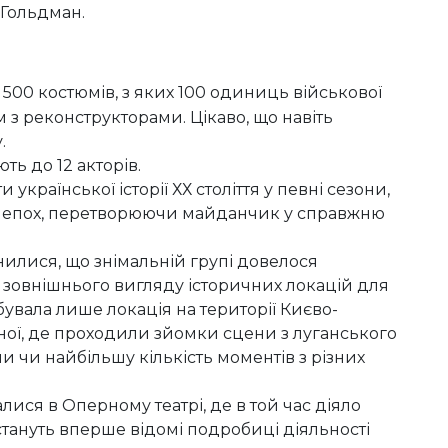
 Гольдман.
500 костюмів, з яких 100 одиниць військової
 з реконструкторами. Цікаво, що навіть
.
ть до 12 акторів.
країнської історії ХХ століття у певні сезони,
их епох, перетворюючи майданчик у справжню
інилися, що знімальній групі довелося
 зовнішнього вигляду історичних локацій для
ебувала лише локація на території Києво-
зної, де проходили зйомки сцени з луганського
и чи найбільшу кількість моментів з різних
лися в Оперному театрі, де в той час діяло
» стануть вперше відомі подробиці діяльності