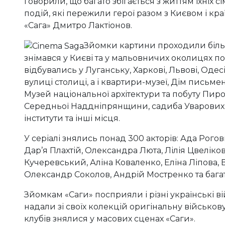
говорили, що багато збігається з життям їхніх с
подій, які пережили герої разом з Києвом і кра
«Сага» Дмитро Лактіонов.
Зйомки картини проходили більш 
знімався у Києві та у мальовничих околицях пор
відбувались у Луганську, Харкові, Львові, Одесі
вулиці столиці, а і квартири-музеї, Дім письм
Музей національної архітектури та побуту Пиро
Середньої Наддніпрянщини, садиба Уварових,
інститути та інші місця.
У серіалі знялись понад 300 акторів: Ада Рого
Дар’я Плахтій, Олександра Люта, Лілія Цвеліков
Кучеревський, Аліна Коваленко, Еліна Ліпова,
Олександр Соколов, Андрій Мостренко та багат
Зйомкам «Саги» посприяли і різні українські в
надали зі своїх колекцій оригінальну військову
клубів знялися у масових сценах «Саги».