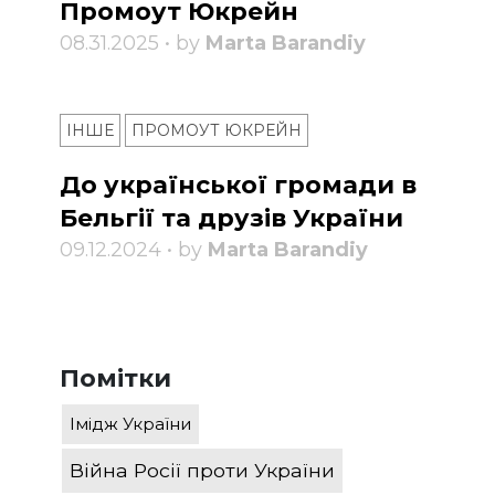
Промоут Юкрейн
08.31.2025 • by
Marta Barandiy
ІНШЕ
ПРОМОУТ ЮКРЕЙН
До української громади в
Бельгії та друзів України
09.12.2024 • by
Marta Barandiy
Помітки
Імідж України
Війна Росії проти України