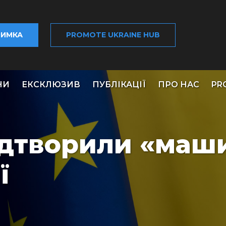
РИМКА
PROMOTE UKRAINE HUB
НИ
ЕКСКЛЮЗИВ
ПУБЛІКАЦІЇ
ПРО НАС
PR
відтворили «маш
ї