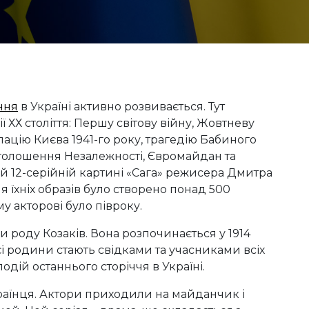
ння
в Україні активно розвивається. Тут
ї ХХ століття: Першу світову війну, Жовтневу
пацію Києва 1941-го року, трагедію Бабиного
голошення Незалежності, Євромайдан та
ній 12-серійній картині «Сага» режисера Дмитра
я їхніх образів було створено понад 500
 акторові було півроку.
ни роду Козаків. Вона розпочинається у 1914
ієї родини стають свідками та учасниками всіх
одій останнього сторіччя в Україні.
країнця. Актори приходили на майданчик і