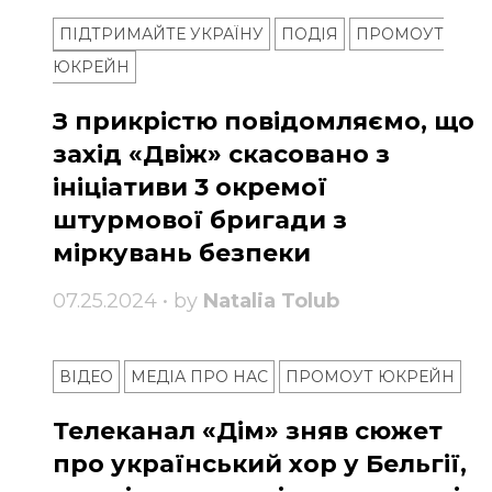
ПІДТРИМАЙТЕ УКРАЇНУ
ПОДІЯ
ПРОМОУТ
ЮКРЕЙН
З прикрістю повідомляємо, що
захід «Двіж» скасовано з
ініціативи 3 окремої
штурмової бригади з
міркувань безпеки
07.25.2024 • by
Natalia Tolub
ВІДЕО
МЕДІА ПРО НАС
ПРОМОУТ ЮКРЕЙН
Телеканал «Дім» зняв сюжет
про український хор у Бельгії,