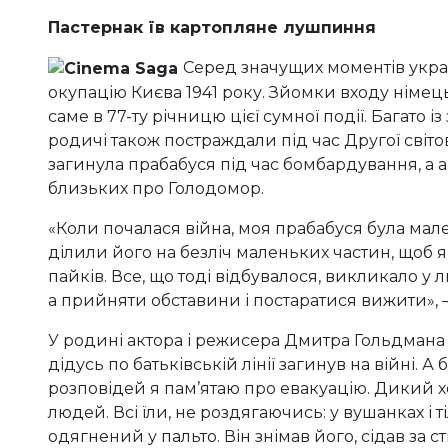
Пастернак їв картопляне лушпиння
Серед значущих моментів україн
окупацію Києва 1941 року. Зйомки входу німец
саме в 77-ту річницю цієї сумної події. Багато із
родичі також постраждали під час Другої світо
загинула прабабуся під час бомбардування, а ак
близьких про Голодомор.
«Коли почалася війна, моя прабабуся була малень
ділили його на безліч маленьких частин, щоб 
пайків. Все, що тоді відбувалося, викликало у 
а прийняти обставини і постаратися вижити», –
У родині актора і режисера Дмитра Гольдмана теж
дідусь по батьківській лінії загинув на війні.
розповідей я пам’ятаю про евакуацію. Дикий х
людей. Всі їли, не роздягаючись: у вушанках і т
одягнений у пальто. Він знімав його, сідав за с