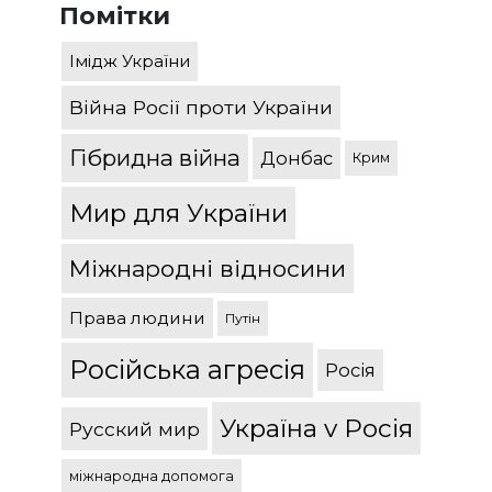
Помітки
Імідж України
Війна Росії проти України
Гібридна війна
Донбас
Крим
Мир для України
Міжнародні відносини
Права людини
Путін
Російська агресія
Росія
Україна v Росія
Русский мир
міжнародна допомога