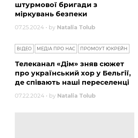
штурмової бригади з
міркувань безпеки
07.25.2024 • by
Natalia Tolub
ВІДЕО
МЕДІА ПРО НАС
ПРОМОУТ ЮКРЕЙН
Телеканал «Дім» зняв сюжет
про український хор у Бельгії,
де співають наші переселенці
07.22.2024 • by
Natalia Tolub