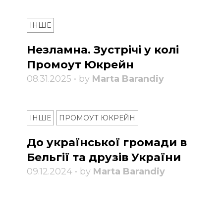
ІНШЕ
Незламна. Зустрічі у колі
Промоут Юкрейн
08.31.2025 • by
Marta Barandiy
ІНШЕ
ПРОМОУТ ЮКРЕЙН
До української громади в
Бельгії та друзів України
09.12.2024 • by
Marta Barandiy