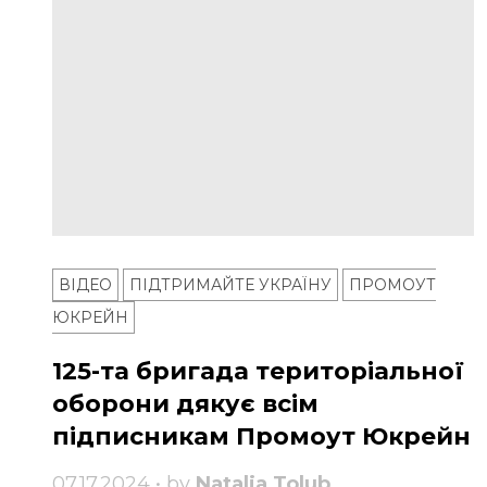
ВІДЕО
ПІДТРИМАЙТЕ УКРАЇНУ
ПРОМОУТ
ЮКРЕЙН
125-та бригада територіальної
оборони дякує всім
підписникам Промоут Юкрейн
07.17.2024 • by
Natalia Tolub