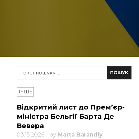
ІНШЕ
Відкритий лист до Прем’єр-
міністра Бельгії Барта Де
Вевера
03.15.2026 • by
Marta Barandiy