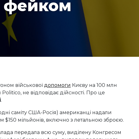
м фейком
оном військової
допомоги
Києву на 100 млн
litico, не відповідає дійсності. Про це
і
.
додні саміту США-Росія) американці надали
м $150 мільйонів, включно з летальною зброєю.
 влада передала всю суму, виділену Конгресом