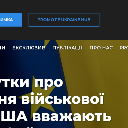
РИМКА
PROMOTE UKRAINE HUB
НИ
ЕКСКЛЮЗИВ
ПУБЛІКАЦІЇ
ПРО НАС
PR
утки про
я військової
США вважають