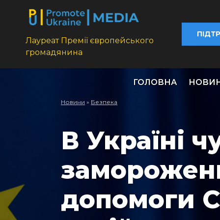
ПІДТ
Лауреат Премії європейського
громадянина
ГОЛОВНА
НОВИ
Новини
»
Безпека
В Україні ч
замороженн
допомоги 