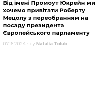
Від імені Промоут Юкрейн ми
хочемо привітати Роберту
Мецолу з переобранням на
посаду президента
Європейського парламенту
07.16.2024 • by
Natalia Tolub