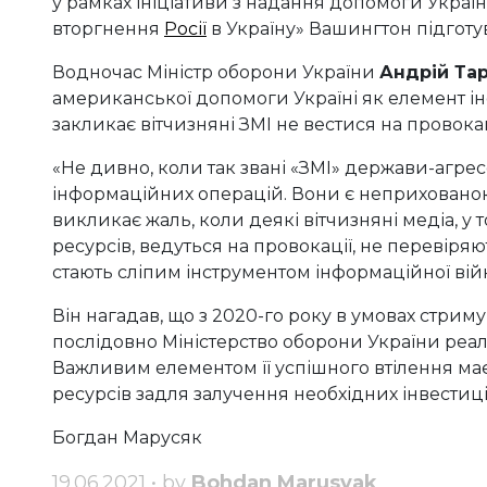
у рамках ініціативи з надання допомоги Україн
вторгнення
Росії
в Україну» Вашингтон підготу
Водночас Міністр оборони України
Андрій Та
американської допомоги Україні як елемент ін
закликає вітчизняні ЗМІ не вестися на провокац
«Не дивно, коли так звані «ЗМІ» держави-агре
інформаційних операцій. Вони є неприховано
викликає жаль, коли деякі вітчизняні медіа, у т
ресурсів, ведуться на провокації, не перевіряю
стають сліпим інструментом інформаційної війни
Він нагадав, що з 2020-го року в умовах стриму
послідовно Міністерство оборони України реа
Важливим елементом її успішного втілення має
ресурсів задля залучення необхідних інвестиц
Богдан Марусяк
19.06.2021 • by
Bohdan Marusyak