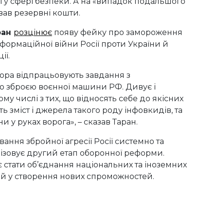
і у сфері безпеки. А на «випадок подальшого
вав резервні кошти.
ран
розцінює
появу фейку про замороження
формаційної війни Росії проти України й
ії.
сора відпрацьовують завдання з
ю зброєю воєнної машини РФ. Дивує і
ому числі з тих, що відносять себе до якісних
ть зміст і джерела такого роду інфовкидів, та
 у руках ворога», – сказав Таран.
вання збройної агресії Росії системно та
лізовує другий етап оборонної реформи.
 стати об’єднання національних та іноземних
ій у створення нових спроможностей.