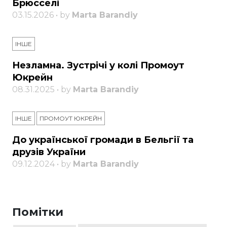
Брюсселі
03.15.2026 • by
Marta Barandiy
ІНШЕ
Незламна. Зустрічі у колі Промоут
Юкрейн
08.31.2025 • by
Marta Barandiy
ІНШЕ
ПРОМОУТ ЮКРЕЙН
До української громади в Бельгії та
друзів України
09.12.2024 • by
Marta Barandiy
Помітки