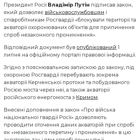
Президент Росії
Владімір Путін
підписав закон,
який дозволяє
військовослужбовцям
і
співробітникам Росгвардії «блокувати території та
акваторії охоронюваних об’єктів для припинення
спроб незаконного проникнення».
Відповідний документ був
опублікований
1
липня на офіційному порталі правової інформації.
Згідно з пояснювальною запискою до закону, під
охороною Росгвардії перебувають зокрема
акваторії Керченської протоки та побудованого
Росією моста через неї, а також акваторії
російського енергомоста з
Кримом
.
Внесені доповнення в закон «Про війська
національної гвардії Росії» дозволяють
проводити оточення даних акваторій при спробі
як «незаконного перетину і проникнення» в цю
акваторію, так і при спробі покинути її.