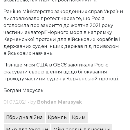
Раніше Міністерство закордонних справ України
висловлювало протест через те, що Росія
оголосила про закриття до жовтня 2021 року
частини акваторії Чорного моря в напрямку
Керченської протоки для військових кораблів і
державних суден інших держав під приводом
військових навчань.
Пізніше місія США в ОБСЄ закликала Росію
скасувати своє рішення щодо блокування
проходу частини суден у Керченській протоці.
Богдан Марусяк
01.07.2021 • by
Bohdan Marusyak
Гібридна війна
Кремль
Крим
Мир для України
Міжнародні відносини