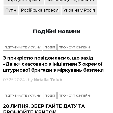
Путін
Російська агресія
Україна v Росія
Подібні новини
ПІДТРИМАЙТЕ УКРАЇНУ
ПОДІЯ
ПРОМОУТ ЮКРЕЙН
З прикрістю повідомляємо, що захід
«Двіж» скасовано з ініціативи 3 окремої
штурмової бригади з міркувань безпеки
07.25.2024 • by
Natalia Tolub
ПІДТРИМАЙТЕ УКРАЇНУ
ПОДІЯ
ПРОМОУТ ЮКРЕЙН
28 ЛИПНЯ, ЗБЕРІГАЙТЕ ДАТУ ТА
БРОНЮЙТЕ КВИТОК