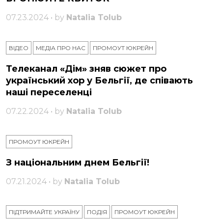
07.23.2024 • by
Natalia Tolub
ВІДЕО
МЕДІА ПРО НАС
ПРОМОУТ ЮКРЕЙН
Телеканал «Дім» зняв сюжет про
український хор у Бельгії, де співають
наші переселенці
07.22.2024 • by
Natalia Tolub
ПРОМОУТ ЮКРЕЙН
З національним днем ​​Бельгії!
07.21.2024 • by
Natalia Tolub
ПІДТРИМАЙТЕ УКРАЇНУ
ПОДІЯ
ПРОМОУТ ЮКРЕЙН