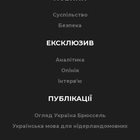
Суспільство
Безпека
ЕКСКЛЮЗИВ
Аналітика
Опінія
Інтерв’ю
ПУБЛІКАЦІЇ
Огляд Україна Брюссель
Українська мова для нідерландомовних