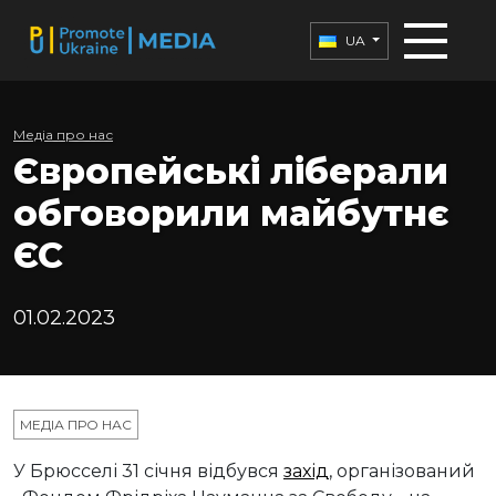
UA
Медіа про нас
Європейські ліберали
обговорили майбутнє
ЄС
01.02.2023
МЕДІА ПРО НАС
У Брюсселі 31 січня відбувся
захід
, організований