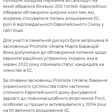
«Фондом Фрідріха Науманна за Свободу», на
який зібралося близько 200 гостей. Європейські
ліберали обговорили широке коло тем, які,
зокрема, стосувалися питань розширення ЄС,
ролі й відповідальності Європейського Союзу у
світі тощо.
Для участі в панельній дискусії була запрошена й
засновниця Promote Ukraine Марта Барандій.
Вона долучилася до обговорення питання щодо
євроінтеграційних устремлінь України, яка в
червні 2022 року отримала статус кандидата на
членство в ЄС.
За словами засновниці Promote Ukraine, бажання
українського суспільства стати частиною
спільного Європейського дому фіксувалося
задовго до повномасштабного вторгнення Росії,
особливо ці процеси активізувалися у 2004 році
на тлі великого розширення ЄС.