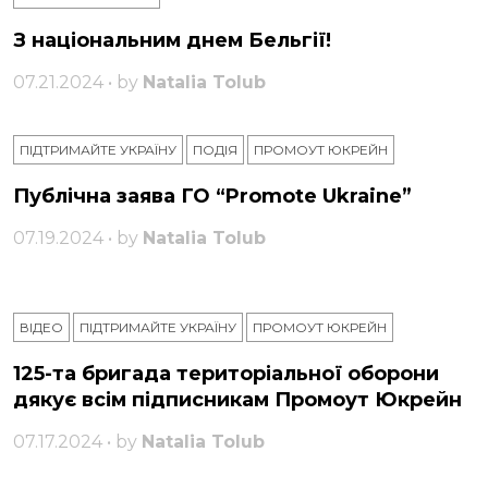
З національним днем ​​Бельгії!
07.21.2024 • by
Natalia Tolub
ПІДТРИМАЙТЕ УКРАЇНУ
ПОДІЯ
ПРОМОУТ ЮКРЕЙН
Публічна заява ГО “Promote Ukraine”
07.19.2024 • by
Natalia Tolub
ВІДЕО
ПІДТРИМАЙТЕ УКРАЇНУ
ПРОМОУТ ЮКРЕЙН
125-та бригада територіальної оборони
дякує всім підписникам Промоут Юкрейн
07.17.2024 • by
Natalia Tolub