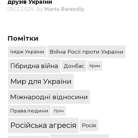
друзів України
09.12.2024 • by
Marta Barandiy
Помітки
Війна Росії проти України
Імідж України
Гібридна війна
Донбас
Крим
Мир для України
Міжнародні відносини
Права людини
Путін
Російська агресія
Росія