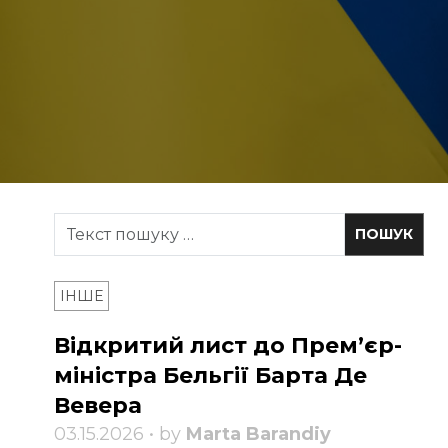
ІНШЕ
Відкритий лист до Прем’єр-
міністра Бельгії Барта Де
Вевера
03.15.2026 • by
Marta Barandiy