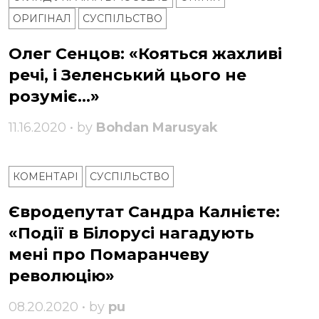
ОРИГІНАЛ
СУСПІЛЬСТВО
Олег Сенцов: «Кояться жахливі
речі, і Зеленський цього не
розуміє…»
11.16.2020 • by
Bohdan Marusyak
КОМЕНТАРІ
СУСПІЛЬСТВО
Євродепутат Сандра Калнієте:
«Події в Білорусі нагадують
мені про Помаранчеву
революцію»
08.20.2020 • by
pu