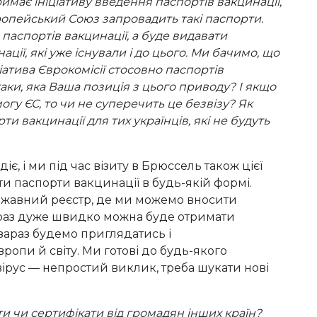
имає ініціативу введення паспортів вакцинації,
опейський Союз запровадить такі паспорти.
паспортів вакцинації, а буде видавати
ції, які уже існували і до цього. Ми бачимо, що
ціатива Єврокомісії стосовно паспортів
аки, яка Ваша позиція з цього приводу? І якщо
огу ЄС, то чи не суперечить це безвізу? Як
и вакцинації для тих українців, які не будуть
 діє, і ми під час візиту в Брюссель також цієї
ти паспорти вакцинації в будь-якій формі.
ержавний реєстр, де ми можемо вносити
зараз дуже швидко можна буде отримати
зараз будемо приглядатись і
ропи й світу. Ми готові до будь-якого
вірус — непростий виклик, треба шукати нові
ти чи сертифікати від громадян інших країн?