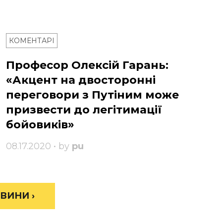
КОМЕНТАРІ
Професор Олексій Гарань:
«Акцент на двосторонні
переговори з Путіним може
призвести до легітимації
бойовиків»
08.17.2020 • by
pu
ВИНИ ›