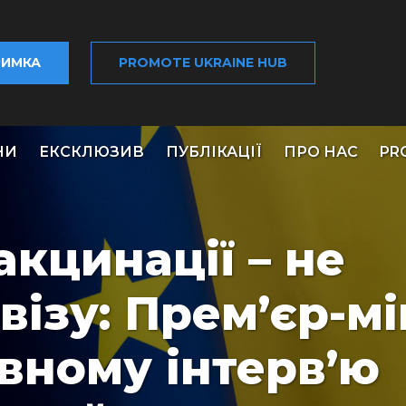
РИМКА
PROMOTE UKRAINE HUB
НИ
ЕКСКЛЮЗИВ
ПУБЛІКАЦІЇ
ПРО НАС
PR
кцинації – не
візу: Прем’єр-мі
вному інтерв’ю