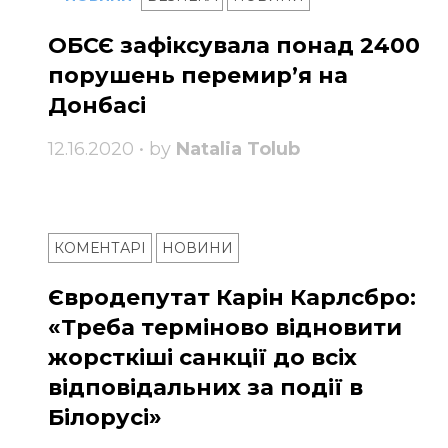
ОБСЄ зафіксувала понад 2400
порушень перемир’я на
Донбасі
12.16.2020 • by
Natalia Tolub
КОМЕНТАРІ
НОВИНИ
Євродепутат Карін Карлсбро:
«Треба терміново відновити
жорсткіші санкції до всіх
відповідальних за події в
Білорусі»