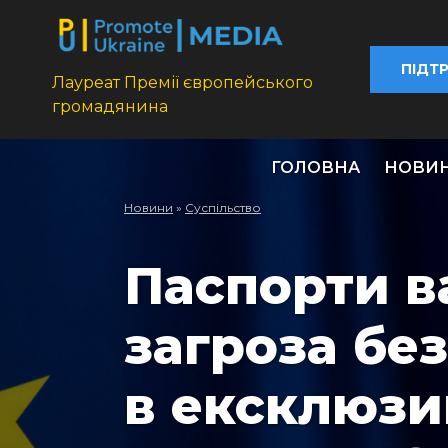
ПІДТ
Лауреат Премії європейського
громадянина
ГОЛОВНА
НОВИ
Новини
»
Суспільство
Паспорти ва
загроза без
в ексклюзи