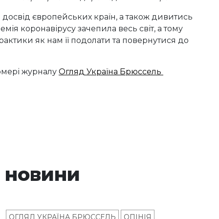
а досвід європейських країн, а також дивитись
мія коронавірусу зачепила весь світ, а тому
рактики як нам її подолати та повернутися до
номері журналу
Огляд Україна Брюссель
 новини
ОГЛЯД УКРАЇНА БРЮССЕЛЬ
ОПІНІЯ