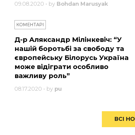
09.08.2020 • by
Bohdan Marusyak
КОМЕНТАРІ
Д-р Aляксандр Мілінкевіч: “У
нашій боротьбі за свободу та
європейську Білорусь Україна
може відіграти особливо
важливу роль”
08.17.2020 • by
pu
ВСІ НО