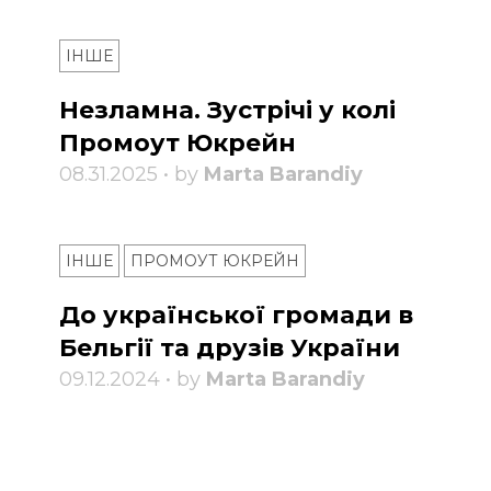
ІНШЕ
Незламна. Зустрічі у колі
Промоут Юкрейн
08.31.2025 • by
Marta Barandiy
ІНШЕ
ПРОМОУТ ЮКРЕЙН
До української громади в
Бельгії та друзів України
09.12.2024 • by
Marta Barandiy