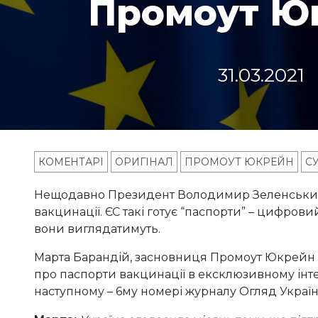
Промоут Ю
31.03.2021
КОМЕНТАРІ
ОРИГІНАЛ
ПРОМОУТ ЮКРЕЙН
С
Нещодавно Президент Володимир Зеленський 
вакцинації. ЄС такі готує “паспорти” – цифровий
вони виглядатимуть.
Марта Барандій, засновниця Промоут Юкрейн м
про паспорти вакцинації в ексклюзивному інте
наступному – 6му номері журналу Огляд Украї