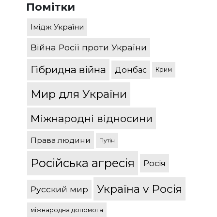
Помітки
Імідж України
Війна Росії проти України
Гібридна війна
Донбас
Крим
Мир для України
Міжнародні відносини
Права людини
Путін
Російська агресія
Росія
Україна v Росія
Русский мир
міжнародна допомога