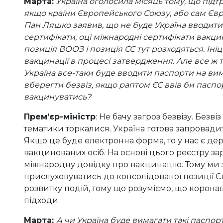
Марта:
Україна оголосила місяць тому, що підтр
якщо країни Європейського Союзу, або сам Євр
Пан Ляшко заявив, що не буде Україна вводити 
сертифікати, оці міжнародні сертифікати вакцина
позиція ВООЗ і позиція ЄС тут розходяться. Іні
вакцинації в процесі затвердження. Але все ж т
Україна все-таки буде вводити паспорти на вим
вберегти безвіз, якщо раптом ЄС ввів би паспорт
вакцинуватись?
Прем’єр-міністр
: Не бачу загроз безвізу. Безвіз
тематики торкалися. Україна готова запровади
Якщо це буде електронна форма, то у нас є д
вакцинованих осіб. На основі цього реєстру 
міжнародну довідку про вакцинацію. Тому ми 
прислуховуватись до консолідованої позиції Єв
розвитку подій, тому що розуміємо, що корона
підходи.
Марта:
А чи Україна буде вимагати такі паспор