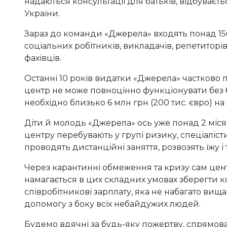
надаються консультації для батьків, відбуваєть
України.
Зараз до команди «Джерела» входять понад 150 
соціальних робітників, викладачів, репетиторі
фахівців.
Останні 10 років видатки «Джерела» частково
центр не може повноцінно функціонувати без 
необхідно близько 6 млн грн (200 тис. євро) на 
Діти й молодь «Джерела» ось уже понад 2 міся
центру перебувають у групі ризику, спеціаліс
проводять дистанційні заняття, розвозять їжу і
Через карантинні обмеження та кризу сам цен
намагається в цих складних умовах зберегти 
співробітникові зарплату, яка не набагато вища
допомогу з боку всіх небайдужих людей.
Будемо вдячні за будь-яку пожертву, спрямов