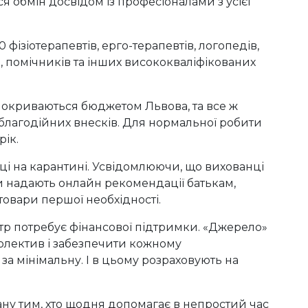
ся обмін досвідом із професіоналами з усієї
фізіотерапевтів, ерго-терапевтів, логопедів,
в, помічників та інших висококваліфікованих
 покриваються бюджетом Львова, та все ж
благодійних внесків. Для нормальної робити
рік.
ці на карантині. Усвідомлюючи, що вихованці
ти надають онлайн рекомендації батькам,
 товари першої необхідності.
тр потребує фінансової підтримки. «Джерело»
колектив і забезпечити кожному
 за мінімальну. І в цьому розраховують на
ану тим, хто щодня допомагає в непростий час