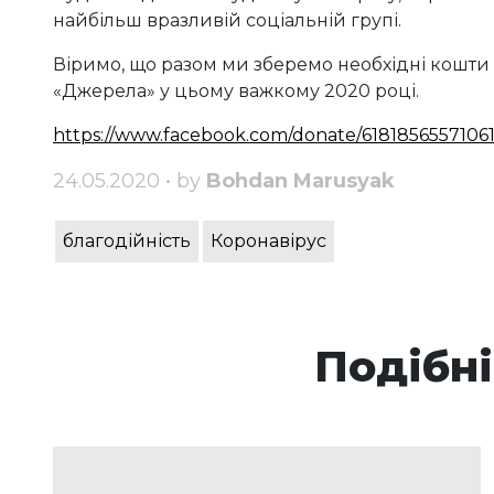
найбільш вразливій соціальній групі.
Віримо, що разом ми зберемо необхідні кошти
«Джерела» у цьому важкому 2020 році.
https://www.facebook.com/donate/6181856557106
24.05.2020 • by
Bohdan Marusyak
благодійність
Коронавірус
Подібні