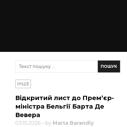
ІНШЕ
Відкритий лист до Прем’єр-
міністра Бельгії Барта Де
Вевера
03.15.2026 • by
Marta Barandiy