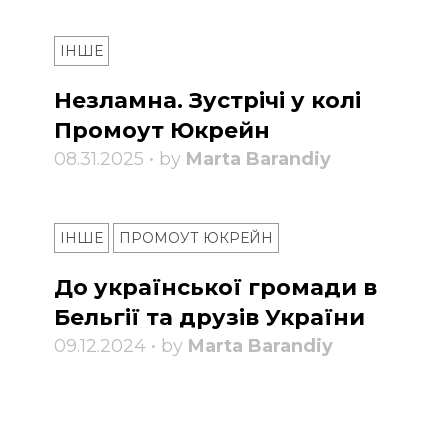
ІНШЕ
Незламна. Зустрічі у колі
Промоут Юкрейн
08.31.2025 • by
Marta Barandiy
ІНШЕ
ПРОМОУТ ЮКРЕЙН
До української громади в
Бельгії та друзів України
09.12.2024 • by
Marta Barandiy