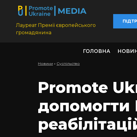
ПІДТ
Лауреат Премії європейського
громадянина
ГОЛОВНА
НОВИ
Новини
»
Суспільство
Promote Uk
допомогти 
реабілітац