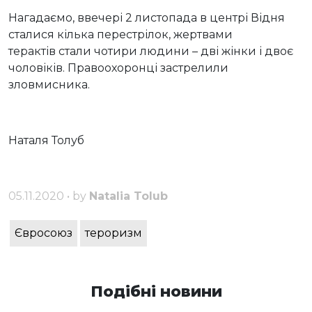
Нагадаємо, ввечері 2 листопада в центрі Відня
сталися кілька перестрілок, жертвами
терактів стали чотири людини – дві жінки і двоє
чоловіків. Правоохоронці застрелили
зловмисника.
Наталя Толуб
05.11.2020 • by
Natalia Tolub
Євросоюз
тероризм
Подібні новини