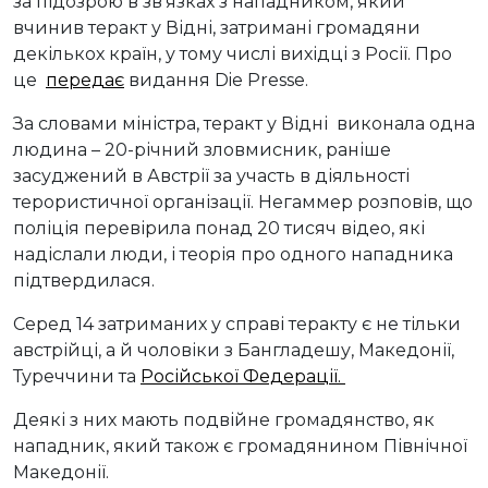
за підозрою в зв’язках з нападником, який
вчинив теракт у Відні, затримані громадяни
декількох країн, у тому числі вихідці з Росії. Про
це
передає
видання Die Presse.
За словами міністра, теракт у Відні виконала одна
людина – 20-річний зловмисник, раніше
засуджений в Австрії за участь в діяльності
терористичної організації. Негаммер розповів, що
поліція перевірила понад 20 тисяч відео, які
надіслали люди, і теорія про одного нападника
підтвердилася.
Серед 14 затриманих у справі теракту є не тільки
австрійці, а й чоловіки з Бангладешу, Македонії,
Туреччини та
Російської Федерації.
Деякі з них мають подвійне громадянство, як
нападник, який також є громадянином Північної
Македонії.