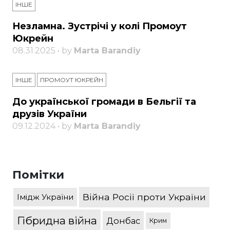
ІНШЕ
Незламна. Зустрічі у колі Промоут
Юкрейн
08.31.2025 • by
Marta Barandiy
ІНШЕ
ПРОМОУТ ЮКРЕЙН
До української громади в Бельгії та
друзів України
09.12.2024 • by
Marta Barandiy
Помітки
Війна Росії проти України
Імідж України
Гібридна війна
Донбас
Крим