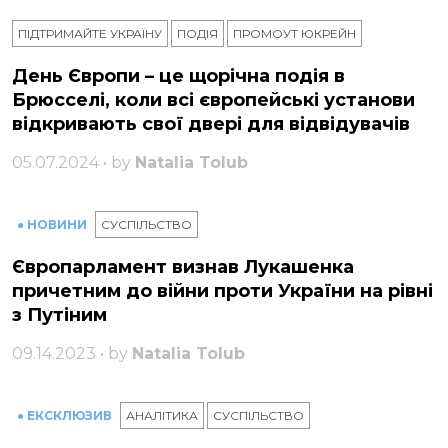
ПІДТРИМАЙТЕ УКРАЇНУ
ПОДІЯ
ПРОМОУТ ЮКРЕЙН
День Європи – це щорічна подія в
Брюсселі, коли всі європейські установи
відкривають свої двері для відвідувачів
05.07.2024 • by
Natalia Tolub
● НОВИНИ
СУСПІЛЬСТВО
Європарламент визнав Лукашенка
причетним до війни проти України на рівні
з Путіним
09.14.2023 • by
Natalia Tolub
● ЕКСКЛЮЗИВ
АНАЛІТИКА
СУСПІЛЬСТВО