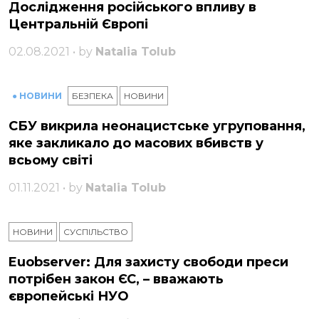
Дослідження російського впливу в
Центральній Європі
02.08.2021 • by
Natalia Tolub
● НОВИНИ
БЕЗПЕКА
НОВИНИ
СБУ викрила неонацистське угруповання,
яке закликало до масових вбивств у
всьому світі
01.11.2021 • by
Natalia Tolub
НОВИНИ
СУСПІЛЬСТВО
Euobserver: Для захисту свободи преси
потрібен закон ЄС, – вважають
європейські НУО