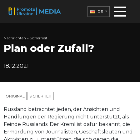
DE
Nachrichten
»
Sicherheit
Plan oder Zufall?
18.12.2021
ORIGINAL
SICHERHEIT
Russland betrachtet jeden, der Ansichten und
Handlungen der Regierung nicht unterstützt, als
Feinde Russlands. Der Kreml ist dafür bekannt, die
Ermordung von Journalisten, Geschäftsleuten und
Aktivisten zu unterstützen, die sich gegen die