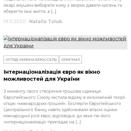
лікарі змушені вибирати кому з хворих давати кисень та
зберегти їхнє життя, а […]
19.11.2020 •
Natalia Tolub
ОГЛЯД УКРАЇНА БРЮССЕЛЬ
ОРИГІНАЛ
Інтернаціоналізація євро як вікно
можливостей для України
З моменту свого створення грошова одиниця
Європейського Союзу містила відому в економічній теорії
опцію «міжнародних грошей». Експерти Європейського
Центрального банку навіть здійснювали власні оцінки
міжнародної ролі євро, відповідно до яких пік його
«інтернаціоналізації» припадає на […]