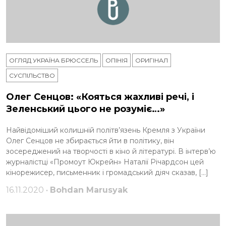
ОГЛЯД УКРАЇНА БРЮССЕЛЬ
ОПІНІЯ
ОРИГІНАЛ
СУСПІЛЬСТВО
Олег Сенцов: «Кояться жахливі речі, і
Зеленський цього не розуміє…»
Найвідоміший колишній політв’язень Кремля з України
Олег Сенцов не збирається йти в політику, він
зосереджений на творчості в кіно й літературі. В інтерв’ю
журналістці «Промоут Юкрейн» Наталії Річардсон цей
кінорежисер, письменник і громадський діяч сказав, […]
16.11.2020 •
Bohdan Marusyak