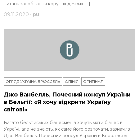
питань запобігання корупції деяких […]
09.11.2020 •
pu
ОГЛЯД УКРАЇНА БРЮССЕЛЬ
ОПІНІЯ
ОРИГІНАЛ
Джо Ванбелль, Почесний консул України
в Бельгії: «Я хочу відкрити Україну
світові»
Багато бельгійських бізнесменів хочуть мати бізнес в
Україні, але не знають, як саме його розпочати, зазначив
Джо Ванбелль, Почесний консул України в Королівстві