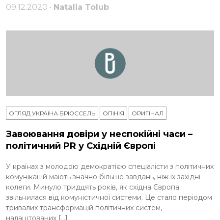
09.12.2020 •
Natalia Tolub
ОГЛЯД УКРАЇНА БРЮССЕЛЬ
ОПІНІЯ
ОРИГІНАЛ
Завоювання довіри у неспокійні часи –
політичний PR у Східній Європі
У країнах з молодою демократією спеціалісти з політичних
комунікацій мають значно більше завдань, ніж їх західні
колеги. Минуло тридцять років, як східна Європа
звільнилася від комуністичної системи. Це стало періодом
тривалих трансформацій політичних систем,
налаштованих […]