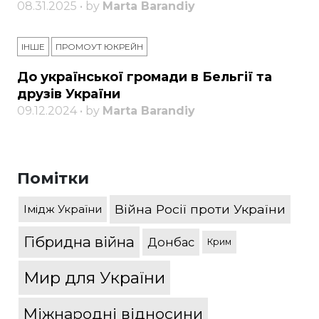
08.31.2025 • by
Marta Barandiy
ІНШЕ
ПРОМОУТ ЮКРЕЙН
До української громади в Бельгії та
друзів України
09.12.2024 • by
Marta Barandiy
Помітки
Війна Росії проти України
Імідж України
Гібридна війна
Донбас
Крим
Мир для України
Міжнародні відносини