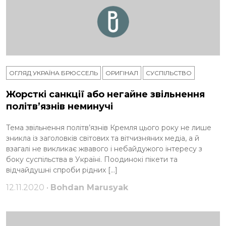
ОГЛЯД УКРАЇНА БРЮССЕЛЬ
ОРИГІНАЛ
СУСПІЛЬСТВО
Жорсткі санкції або негайне звільнення
політв’язнів неминучі
Тема звільнення політв’язнів Кремля цього року не лише
зникла із заголовків світових та вітчизняних медіа, а й
взагалі не викликає жвавого і небайдужого інтересу з
боку суспільства в Україні. Поодинокі пікети та
відчайдушні спроби рідних […]
12.11.2020 •
Bohdan Marusyak