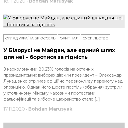
18.11.2020 •
Bohdan Marusyak
ОГЛЯД УКРАЇНА БРЮССЕЛЬ
ОРИГІНАЛ
СУСПІЛЬСТВО
У Білорусі не Майдан, але єдиний шлях
для неї – боротися за гідність
З карколомними 80,23% голосів на останніх
президентських виборах діючий президент – Олександр
Лукашенко отримав офіційно переконливу перемогу над
опозицією. Однак його шосте поспіль «обрання» зустріли
у столичному Мінську масовими протестами:
фальсифікації та виборче шахрайство стало […]
17.11.2020 •
Bohdan Marusyak