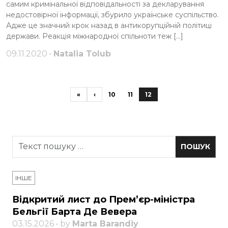
самим кримінальної відповідальності за декларування
недостовірної інформації, збурило українське суспільство.
Адже це значний крок назад в антикорупційній політиці
держави. Реакція міжнародної спільноти теж […]
09.11.2020 •
Natalia Tolub
«
‹
10
11
12
ІНШЕ
Відкритий лист до Прем’єр-міністра
Бельгії Барта Де Вевера
03.15.2026 • by
Marta Barandiy